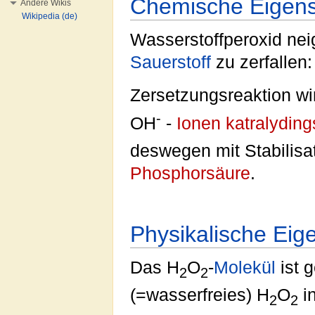
Chemische Eigens
Andere Wikis
Wikipedia (de)
Wasserstoffperoxid nei
Sauerstoff
zu zerfallen
Zersetzungsreaktion wi
-
OH
-
Ionen
katralydin
deswegen mit Stabilisa
Phosphorsäure
.
Physikalische Eig
Das H
O
-
Molekül
ist 
2
2
(=wasserfreies) H
O
in
2
2