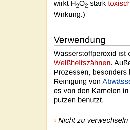
wirkt H
O
stark
toxisc
2
2
Wirkung.)
Verwendung
Wasserstoffperoxid ist 
Weißheitszähnen
. Auße
Prozessen, besonders b
Reinigung von
Abwäss
es von den Kamelen in
putzen benutzt.
Nicht zu verwechseln 