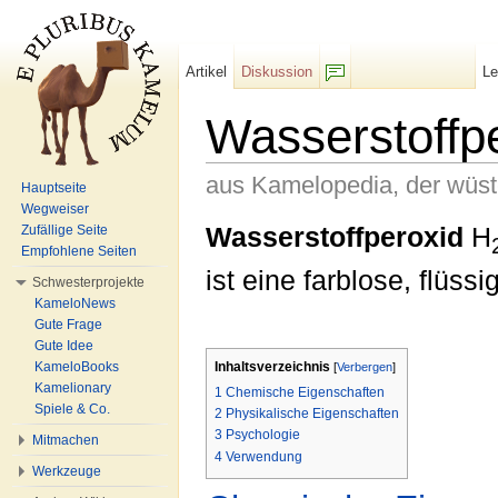
Artikel
Diskussion
L
F/b
Wasserstoffp
aus Kamelopedia, der wüs
Hauptseite
Wegweiser
Wechseln zu:
Navigation
,
Suche
Wasserstoffperoxid
H
Zufällige Seite
Empfohlene Seiten
ist eine farblose, flüs
Schwesterprojekte
KameloNews
Gute Frage
Gute Idee
KameloBooks
Inhaltsverzeichnis
[
Verbergen
]
Kamelionary
1
Chemische Eigenschaften
Spiele & Co.
2
Physikalische Eigenschaften
3
Psychologie
Mitmachen
4
Verwendung
Werkzeuge