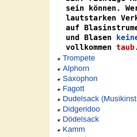
sein können. We
lautstarken Ver
auf Blasinstrum
und Blasen
kein
vollkommen
taub
Trompete
Alphorn
Saxophon
Fagott
Dudelsack (Musikinst
Didgeridoo
Dödelsack
Kamm