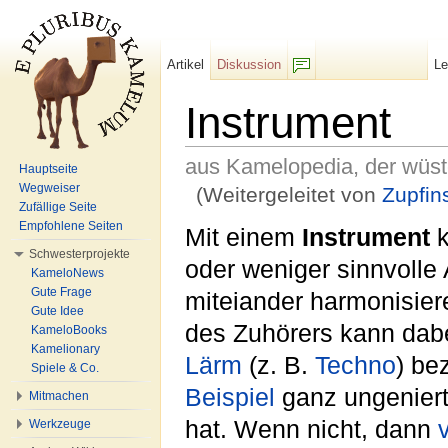
Artikel
Diskussion
L
F/b
Instrument
aus Kamelopedia, der wüs
Hauptseite
Wegweiser
(Weitergeleitet von
Zupfin
Zufällige Seite
Wechseln zu:
Navigation
,
Suche
Empfohlene Seiten
Mit einem
Instrument
k
Schwesterprojekte
oder weniger sinnvolle
KameloNews
Gute Frage
miteiander harmonisie
Gute Idee
des Zuhörers kann dab
KameloBooks
Kamelionary
Lärm
(z. B.
Techno
) be
Spiele & Co.
Beispiel
ganz ungenier
Mitmachen
hat. Wenn nicht, dann
Werkzeuge