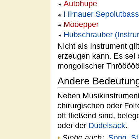
Autohupe
Hirnauer Sepolutbas
Mööepper
Hubschrauber (Instru
Nicht als Instrument gil
erzeugen kann. Es sei d
mongolischer Thrööööööö
Andere Bedeutun
Neben Musikinstrument
chirurgischen oder Folt
oft fließend sind, bele
oder der
Dudelsack
.
Siehe auch:
Song
,
St