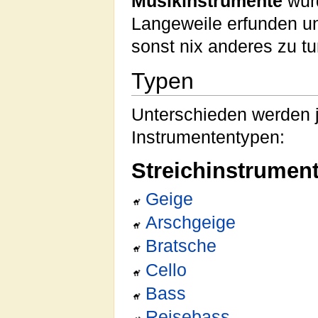
Musikinstrumente
wurd
Langeweile erfunden u
sonst nix anderes zu t
Typen
Unterschieden werden j
Instrumententypen:
Streichinstrumen
Geige
Arschgeige
Bratsche
Cello
Bass
Reisebass