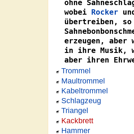
ohne Sahneschla
wobei
Rocker
und
übertreiben, so
Sahnebonbonschm
erzeugen, aber 
in ihre Musik, 
aber ihren Ehrw
Trommel
Maultrommel
Kabeltrommel
Schlagzeug
Triangel
Kackbrett
Hammer