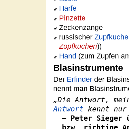
Harfe
Pinzette
Zeckenzange
russischer
Zupfkuche
Zopfkuchen
))
Hand
(zum Zupfen am 
Blasinstrumente
Der
Erfinder
der Blasin
nennt man Blasinstrum
„Die Antwort, mei
Antwort
kennt nur 
– Peter Sieger 
bzw. richtige A