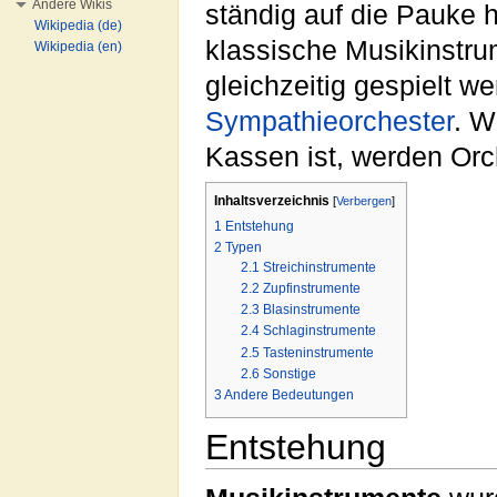
Andere Wikis
ständig auf die Pauke h
Wikipedia (de)
klassische Musikinstru
Wikipedia (en)
gleichzeitig gespielt w
Sympathieorchester
. W
Kassen ist, werden Orc
Inhaltsverzeichnis
[
Verbergen
]
1
Entstehung
2
Typen
2.1
Streichinstrumente
2.2
Zupfinstrumente
2.3
Blasinstrumente
2.4
Schlaginstrumente
2.5
Tasteninstrumente
2.6
Sonstige
3
Andere Bedeutungen
Entstehung