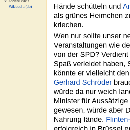
Andere Wikis
Hände schütteln und
A
Wikipedia (de)
als grünes Heimchen z
kriechen.
Wen nur sollte unser n
Veranstaltungen wie d
von der SPD? Verdient 
Spaß verleidet haben, 
könnte er vielleicht de
Gerhard Schröder
brauc
würde da nur weich la
Minister für Aussätzig
gewesen, würde aber Dr
Nahrung fände.
Flinten
erfolgreich in Brüssel 