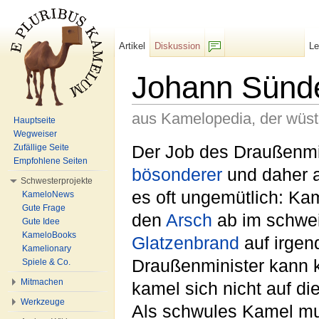
Artikel
Diskussion
L
F/b
Johann Sünd
aus Kamelopedia, der wüs
Hauptseite
Wegweiser
Wechseln zu:
Navigation
,
Suche
Der Job des Draußenmi
Zufällige Seite
Empfohlene Seiten
bösonderer
und daher a
Schwesterprojekte
es oft ungemütlich: Ka
KameloNews
Gute Frage
den
Arsch
ab im schwei
Gute Idee
KameloBooks
Glatzenbrand
auf irgen
Kamelionary
Draußenminister kann k
Spiele & Co.
Mitmachen
kamel sich nicht auf d
Werkzeuge
Als schwules Kamel mu