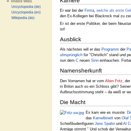
Karriere
Andere Wikis
Uncyclopedia (de)
Er war bei der
Firma
,
welche als erste Geh
Uncyclopedia (en)
den Ex-Kollegen bei Blackrock mal zu ze
Wikipedia (de)
Er ist der erste Politiker, der beim Neusta
ist!
Ausblick
Als nächstes will er das
Programm
der
Pa
uhrsprünglich
für "Christlich" stand und p
nun dem
C
neuen
Sinn
einhauchen. Fortan
Namensherkunft
Den Vornamen hat er vom
Alten Fritz
, de
in Brilon auch so ein Schloss gibt? Sein
Aufbruchsstimmung steht – da weiß er woh
Die Macht
Es kam wie es musste:
Di
das
Kamelbinett
von
Olaf 
Schießbudenfiguren
Jens Spahn
und
Al C
Anträge stimmt." Und schob der Verwaltun