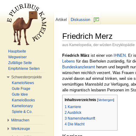
Artikel
Diskussion
F/b
Friedrich Merz
aus Kamelopedia, der wüsten Enzyklopädie
Wechseln zu:
Navigation
,
Suche
Hauptseite
Friedrich März
ist einer von
IHNEN
. Er 
Wegweiser
Lebens
für das Bierholen zuständig, für d
Zufällige Seite
Bundeskanzleramt
herum und begreift nun
Empfohlene Seiten
wünschen reichlich verzerrt. Was Frauen w
Schwesterprojekte
zuviel davon auf einmal trinken, weil s
KameloNews
vernünftiges Mannsbild zur Verfügung, abe
Gute Frage
alle migrantisch lesbaren Personen im St
Gute Idee
Inhaltsverzeichnis
[
Verbergen
]
KameloBooks
Kamelionary
1
Karriere
Spiele & Co.
2
Ausblick
3
Namensherkunft
Mitmachen
4
Die Macht
Werkzeuge