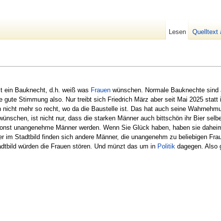
Lesen
Quelltext
ist ein Bauknecht, d.h. weiß was
Frauen
wünschen. Normale Bauknechte sind 
ie gute Stimmung also. Nur treibt sich Friedrich März aber seit Mai 2025 stat
 nicht mehr so recht, wo da die Baustelle ist. Das hat auch seine Wahrneh
ünschen, ist nicht nur, dass die starken Männer auch bittschön ihr Bier selb
ie sonst unangenehme Männer werden. Wenn Sie Glück haben, haben sie dahei
r im Stadtbild finden sich andere Männer, die unangenehm zu beliebigen Fraue
adtbild würden die Frauen stören. Und münzt das um in
Politik
dagegen. Also ge