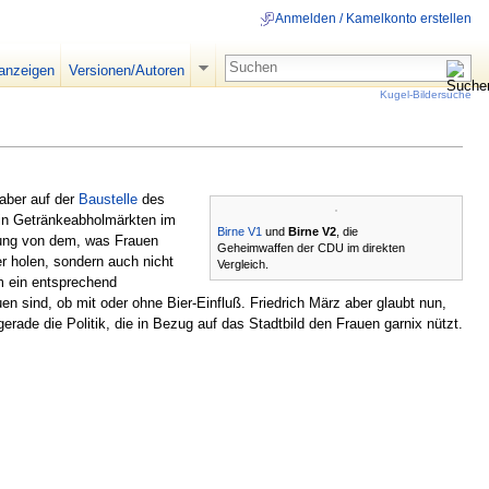
Anmelden / Kamelkonto erstellen
 anzeigen
Versionen/Autoren
Kugel-Bildersuche
aber auf der
Baustelle
des
t in Getränkeabholmärkten im
Birne V1
und
Birne V2
, die
mung von dem, was Frauen
Geheimwaffen der CDU im direkten
er holen, sondern auch nicht
Vergleich.
m ein entsprechend
n sind, ob mit oder ohne Bier-Einfluß. Friedrich März aber glaubt nun,
rade die Politik, die in Bezug auf das Stadtbild den Frauen garnix nützt.