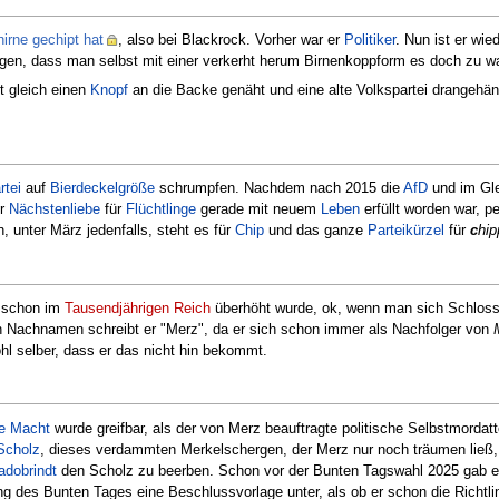
irne gechipt hat
, also bei Blackrock. Vorher war er
Politiker
. Nun ist er wie
igen, dass man selbst mit einer verkerht herum Birnenkoppform es doch zu w
rt gleich einen
Knopf
an die Backe genäht und eine alte Volkspartei drangehän
rtei
auf
Bierdeckelgröße
schrumpfen. Nachdem nach 2015 die
AfD
und im Gl
er
Nächstenliebe
für
Flüchtlinge
gerade mit neuem
Leben
erfüllt worden war, pe
, unter März jedenfalls, steht es für
Chip
und das ganze
Parteikürzel
für
c
hi
r schon im
Tausendjährigen Reich
überhöht wurde, ok, wenn man sich Schloss 
en Nachnamen schreibt er "Merz", da er sich schon immer als Nachfolger von
l selber, dass er das nicht hin bekommt.
e Macht
wurde greifbar, als der von Merz beauftragte politische Selbstmordat
Scholz
, dieses verdammten Merkelschergen, der Merz nur noch träumen ließ,
adobrindt
den Scholz zu beerben. Schon vor der Bunten Tagswahl 2025 gab er 
g des Bunten Tages eine Beschlussvorlage unter, als ob er schon die Richtl