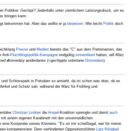
der Politiker. Gechipt? Jedenfalls unter ziemlichem Leistungsdruck, um es
as bringen kann.
gt bekommen hat. Aber das wollte er ja
beweisen
: Wie leicht
Politik
doch
eichklang
Presse
und
Medien
bereits das "C" aus dem Parteinamen, das
r Anti-
Flüchtlingspolitik
-
Kampagne
endgültig
sinnentleert
hatten, will März
pped
d
romedary
u
nderdanes
(=gechippte untertane
Dromedare
).
und Schlosspark in Potsdam so ansieht, da ist schon was dran, ob es
Mer
kel und Schol
z
sah, während der März für Frühling und
tentäter
Christian Lindner
die
Ampel
-Koalition sprengte und damit
auch
 mit einem eigenen Karabinett mit den unvermeidlichen
eine Kostprobe seines Könnens: "Es ist mir scheißegal, wer für meine
inien kompetenziere. Dem verhinderten Oppositionsführer
Lars Klingbeil