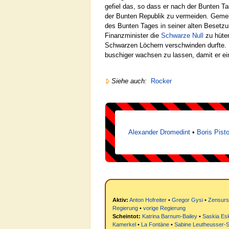
gefiel das, so dass er nach der Bunten 
der Bunten Republik zu vermeiden. Gemei
des Bunten Tages in seiner alten Besetzu
Finanzminister die
Schwarze Null
zu hüten
Schwarzen Löchern verschwinden durfte. 
buschiger wachsen zu lassen, damit er ei
Siehe auch:
Rocker
Alexander Dromedint
•
Boris Pisto
Aktiv:
Anton Hofreiter
•
Gregor Gysi
•
Zensursu
Regierung
•
vorige Regierung
Scheintot:
Katrina Barnum-Bailey
•
Saskia Es
Kamerkel
•
La Fontäne
•
Sabine Leutheusser-