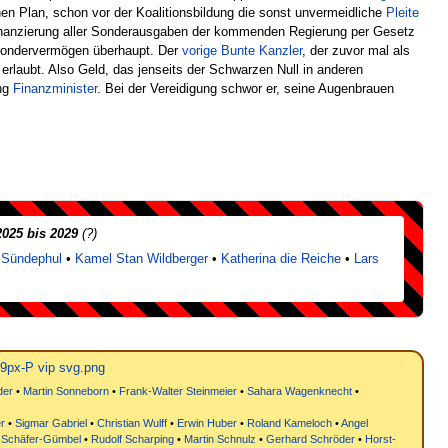
n Plan, schon vor der Koalitionsbildung die sonst unvermeidliche
Pleite
 Finanzierung aller Sonderausgaben der kommenden Regierung per Gesetz
 Sondervermögen überhaupt. Der
vorige Bunte Kanzler
, der zuvor mal als
rlaubt. Also Geld, das jenseits der Schwarzen Null in anderen
ung
Finanzminister
. Bei der Vereidigung schwor er, seine Augenbrauen
2025 bis 2029
(?)
 Sündephul
•
Kamel Stan Wildberger
•
Katherina die Reiche
•
Lars
der
•
Martin Sonneborn
•
Frank-Walter Steinmeier
•
Sahara Wagenknecht
•
r
•
Sigmar Gabriel
•
Christian Wulff
•
Erwin Huber
•
Roland Kameloch
•
Angel
 Schäfer-Gümbel
•
Rudolf Scharping
•
Martin Schnulz
•
Gerhard Schröder
•
Horst-