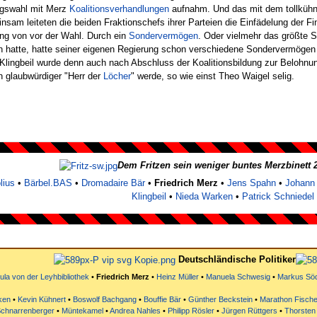
Tagswahl mit Merz
Koalitionsverhandlungen
aufnahm. Und das mit dem tollkühne
nsam leiteten die beiden Fraktionschefs ihrer Parteien die Einfädelung der
ng von vor der Wahl. Durch ein
Sondervermögen
. Oder vielmehr das größte
 hatte, hatte seiner eigenen Regierung schon verschiedene Sondervermögen e
Klingbeil wurde denn auch nach Abschluss der Koalitionsbildung zur Belohn
n glaubwürdiger "Herr der
Löcher
" werde, so wie einst Theo Waigel selig.
Dem Fritzen sein weniger buntes Merzbinett 
lius
•
Bärbel.BAS
•
Dromadaire Bär
•
Friedrich Merz
•
Jens Spahn
•
Johann
Klingbeil
•
Nieda Warken
•
Patrick Schniedel
Deutschländische Politiker
la von der Leyhbibliothek
•
Friedrich Merz
•
Heinz Müller
•
Manuela Schwesig
•
Markus Sö
ken
•
Kevin Kühnert
•
Boswolf Bachgang
•
Bouffie Bär
•
Günther Beckstein
•
Marathon Fische
Schnarrenberger
•
Müntekamel
•
Andrea Nahles
•
Philipp Rösler
•
Jürgen Rüttgers
•
Thorsten