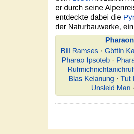
er durch seine Alpenre
entdeckte dabei die
Py
der Naturbauwerke, ein
Pharaon
Bill Ramses
·
Göttin K
Pharao Ipsoteb
·
Phar
Rufmichnichtanichruf
Blas Keianung
·
Tut 
Unsleid Man