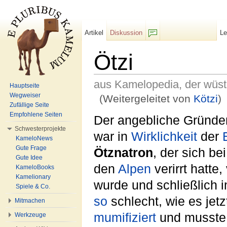
Artikel
Diskussion
L
F/b
Ötzi
aus Kamelopedia, der wüs
Hauptseite
Wegweiser
(Weitergeleitet von
Kötzi
)
Zufällige Seite
Wechseln zu:
Navigation
,
Suche
Empfohlene Seiten
Der angebliche Gründe
Schwesterprojekte
war in
Wirklichkeit
der
KameloNews
Gute Frage
Ötznatron
, der sich b
Gute Idee
den
Alpen
verirrt hatt
KameloBooks
Kamelionary
wurde und schließlich 
Spiele & Co.
so
schlecht, wie es jetz
Mitmachen
mumifiziert
und musste
Werkzeuge