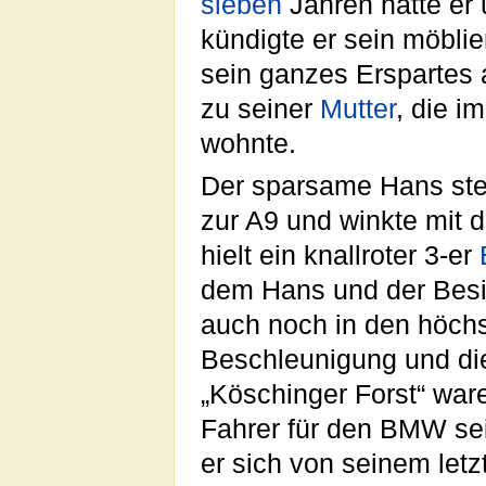
sieben
Jahren hatte er
kündigte er sein möbli
sein ganzes Erspartes
zu seiner
Mutter
, die i
wohnte.
Der sparsame Hans ste
zur A9 und winkte mit
hielt ein knallroter 3-er
dem Hans und der Besi
auch noch in den höchs
Beschleunigung und di
„Köschinger Forst“ war
Fahrer für den BMW sei
er sich von seinem let