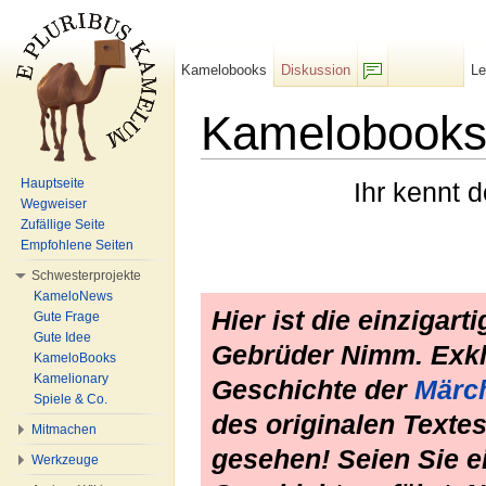
Kamelobooks
Diskussion
L
F/b
Kamelobooks
Wechseln zu:
Navigation
,
Suche
Hauptseite
Ihr kennt 
Wegweiser
Zufällige Seite
Empfohlene Seiten
Schwesterprojekte
KameloNews
Hier ist die einzigart
Gute Frage
Gute Idee
Gebrüder Nimm. Exklu
KameloBooks
Kamelionary
Geschichte der
Märc
Spiele & Co.
des originalen Texte
Mitmachen
gesehen! Seien Sie e
Werkzeuge