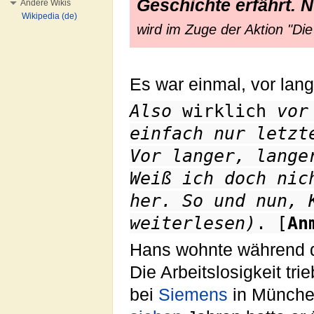
Geschichte erfährt. N
Andere Wikis
Wikipedia (de)
wird im Zuge der Aktion "Die 
Es war einmal, vor lange
Also
wirklich
vor 
einfach nur letz
Vor langer, lange
Weiß ich doch nic
her. So und nun, 
weiterlesen)
. [
An
Hans wohnte während 
Die Arbeitslosigkeit tri
bei
Siemens
in München