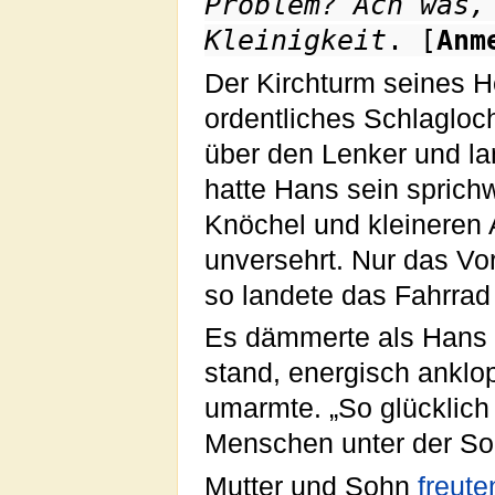
Problem? Ach was,
Kleinigkeit
. [
Anm
Der Kirchturm seines H
ordentliches Schlagloc
über den Lenker und la
hatte Hans sein sprich
Knöchel und kleineren 
unversehrt. Nur das Vo
so landete das Fahrrad
Es dämmerte als Hans
stand, energisch anklo
umarmte. „So glücklich w
Menschen unter der So
Mutter und Sohn
freute