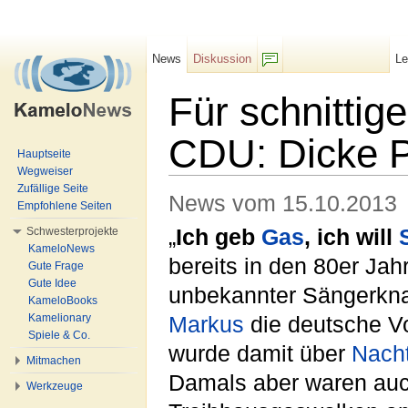
News
Diskussion
L
F/b
Für schnitti
CDU: Dicke 
Hauptseite
Wegweiser
Wechseln zu:
Navigation
,
Suche
Zufällige Seite
News vom 15.10.2013
Empfohlene Seiten
Schwesterprojekte
„
Ich geb
Gas
, ich will
KameloNews
bereits in den 80er Jah
Gute Frage
Gute Idee
unbekannter Sängerkn
KameloBooks
Kamelionary
Markus
die deutsche V
Spiele & Co.
wurde damit über
Nach
Mitmachen
Damals aber waren auc
Werkzeuge