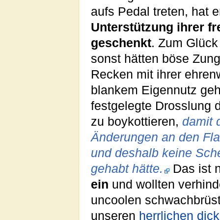
aufs Pedal treten, hat 
Unterstützung ihrer fr
geschenkt
. Zum Glück
sonst hätten böse Zung
Recken mit ihrer ehre
blankem Eigennutz geha
festgelegte Drosslung
zu boykottieren,
damit 
Änderungen an den Fla
und deshalb keine Sch
gehabt hätte.
Das ist 
ein
und wollten verhinde
uncoolen schwachbrüs
unseren
herrlichen dic