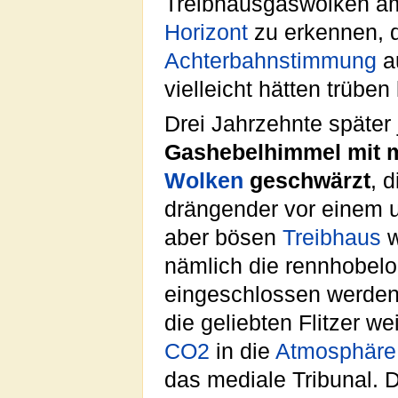
Treibhausgaswolken a
Horizont
zu erkennen, d
Achterbahnstimmung
a
vielleicht hätten trübe
Drei Jahrzehnte später 
Gashebelhimmel mit 
Wolken
geschwärzt
, 
drängender vor einem 
aber bösen
Treibhaus
w
nämlich die rennhobelo
eingeschlossen werden
die geliebten Flitzer wei
CO2
in die
Atmosphäre
das mediale Tribunal. Di