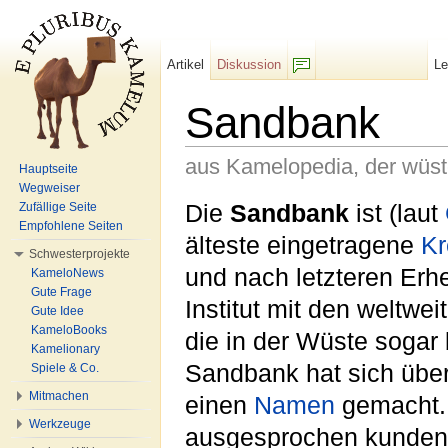
Artikel
Diskussion
L
F/b
Sandbank
aus Kamelopedia, der wüs
Hauptseite
Wegweiser
Wechseln zu:
Navigation
,
Suche
Die
Sandbank
ist (laut
Zufällige Seite
Empfohlene Seiten
älteste eingetragene
Kr
Schwesterprojekte
und nach letzteren Er
KameloNews
Gute Frage
Institut mit den weltwe
Gute Idee
KameloBooks
die in der Wüste sogar 
Kamelionary
Sandbank hat sich übe
Spiele & Co.
Mitmachen
einen
Namen
gemacht. S
Werkzeuge
ausgesprochen kundenf