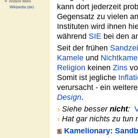
Andere Wikis
kann dort jederzeit pro
Wikipedia (de)
Gegensatz zu vielen a
Instituten wird ihnen hi
während
SIE
bei den a
Seit der frühen
Sandzei
Kamele
und
Nichtkame
Religion
keinen
Zins
vo
Somit ist jegliche
Inflat
verursacht - ein weiter
Design
.
Siehe besser
nicht
:
Hat gar nichts zu tun 
Kamelionary: Sand