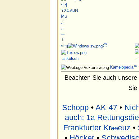
<
>
|
Y
X
C
V
B
N
M
μ
,
;
.
:
-
–
⇧
strg
Ѽ
←
alt
kölsch
Kamelopedia™
Beachten Sie auch unsere 
Sie
Schopp
•
AK-47
•
Nich
auch: 1a Rettungsdie
Frankfurter Kr
euz
•
an
•
Höcker
•
Schwedisc