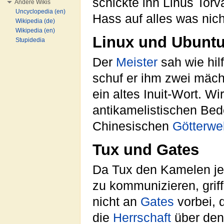
schickte ihn Linus Torv
Andere Wikis
Uncyclopedia (en)
Hass auf alles was nicht
Wikipedia (de)
Wikipedia (en)
Linux und Ubunt
Stupidedia
Der
Meister
sah wie hil
schuf er ihm zwei mäch
ein altes Inuit-Wort. W
antikamelistischen Bed
Chinesischen
Götterwel
Tux und Gates
Da Tux den Kamelen je
zu kommunizieren, grif
nicht an
Gates
vorbei, 
die
Herrschaft
über den