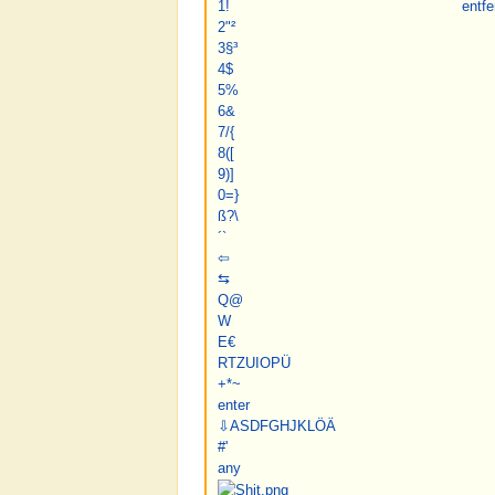
1
!
entf
e
2
"
²
3
§
³
4
$
5
%
6
&
7
/
{
8
(
[
9
)
]
0
=
}
ß
?
\
´
`
⇦
⇆
Q
@
W
E
€
R
T
Z
U
I
O
P
Ü
+
*
~
enter
⇩
A
S
D
F
G
H
J
K
L
Ö
Ä
#
'
any