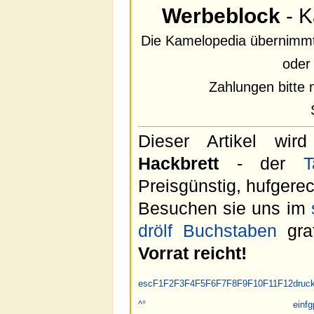
Werbeblock
- K
Die Kamelopedia übernimmt 
oder
Zahlungen bitte 
Dieser Artikel wir
Hackbrett
- der
T
Preisgünstig, hufgerec
Besuchen sie uns im
drölf
Buchstaben
grat
Vorrat reicht!
esc
F1
F2
F3
F4
F5
F6
F7
F8
F9
F10
F11
F12
druc
^
°
einfg