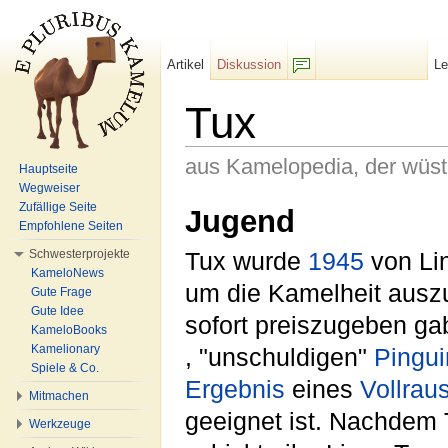
Artikel
Diskussion
L
F/b
Tux
aus Kamelopedia, der wüs
Hauptseite
Wegweiser
Wechseln zu:
Navigation
,
Suche
Zufällige Seite
Jugend
Empfohlene Seiten
Schwesterprojekte
Tux wurde
1945
von Lin
KameloNews
um die Kamelheit auszu
Gute Frage
Gute Idee
sofort preiszugeben gab
KameloBooks
Kamelionary
, "unschuldigen"
Pingui
Spiele & Co.
Ergebnis
eines
Vollrau
Mitmachen
geeignet ist. Nachdem
Werkzeuge