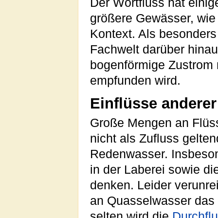
Der Wortfluss hat eini
größere Gewässer, wie 
Kontext. Als besonders
Fachwelt darüber hina
bogenförmige Zustrom m
empfunden wird.
Einflüsse anderer
Große Mengen an Flüssig
nicht als Zufluss gelt
Redenwasser. Insbesond
in der Laberei sowie d
denken. Leider verunrei
an Quasselwasser das F
selten wird die
Durchfl