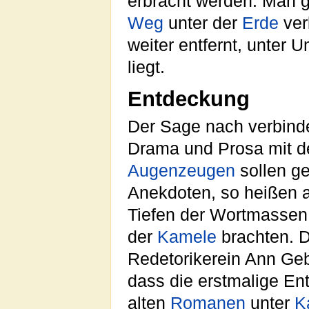
erbracht werden. Man g
Weg
unter der
Erde
ver
weiter entfernt, unter
liegt.
Entdeckung
Der Sage nach verbinde
Drama und Prosa mit de
Augenzeugen
sollen g
Anekdoten, so heißen a
Tiefen der Wortmassen
der
Kamele
brachten. D
Redetorikerein Ann Geb
dass die erstmalige En
alten
Romanen
unter
K