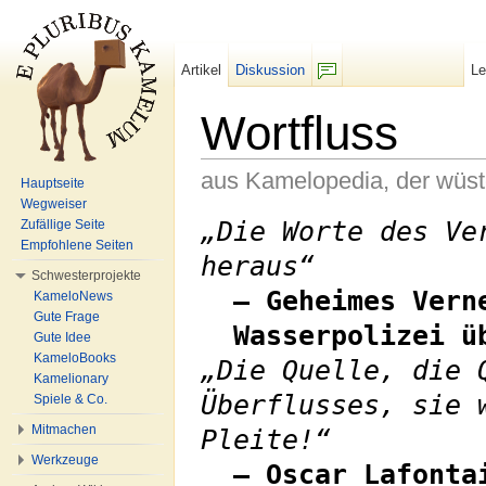
Artikel
Diskussion
L
F/b
Wortfluss
aus Kamelopedia, der wüs
Hauptseite
Wegweiser
Wechseln zu:
Navigation
,
Suche
„Die Worte des Ve
Zufällige Seite
Empfohlene Seiten
heraus“
Schwesterprojekte
– Geheimes Vern
KameloNews
Gute Frage
Wasserpolizei ü
Gute Idee
KameloBooks
„Die Quelle, die 
Kamelionary
Überflusses, sie 
Spiele & Co.
Mitmachen
Pleite!“
Werkzeuge
– Oscar Lafonta