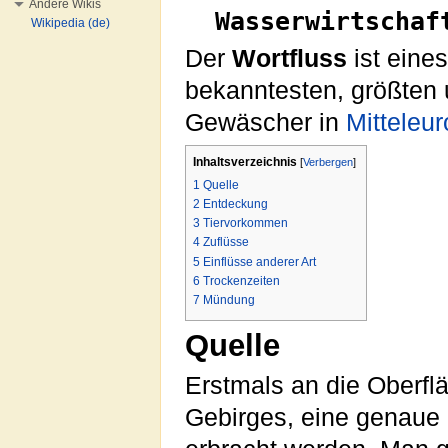
Andere Wikis
Wasserwirtschaf
Wikipedia (de)
Der
Wortfluss
ist eines
bekanntesten, größten 
Gewäscher in
Mitteleu
Inhaltsverzeichnis
[
Verbergen
]
1
Quelle
2
Entdeckung
3
Tiervorkommen
4
Zuflüsse
5
Einflüsse anderer Art
6
Trockenzeiten
7
Mündung
Quelle
Erstmals an die Oberflä
Gebirges, eine genaue