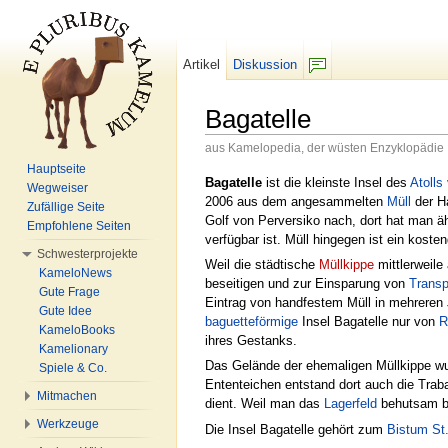
Artikel
Diskussion
F/b
Bagatelle
aus Kamelopedia, der wüsten Enzyklopädie
Wechseln zu:
Navigation
,
Suche
Hauptseite
Bagatelle
ist die kleinste Insel des
Atolls
Wegweiser
2006 aus dem angesammelten
Müll
der H
Zufällige Seite
Golf von Perversiko nach, dort hat man ä
Empfohlene Seiten
verfügbar ist. Müll hingegen ist ein kost
Schwesterprojekte
Weil die städtische
Müllkippe
mittlerweile
KameloNews
beseitigen und zur Einsparung von
Transp
Gute Frage
Eintrag von handfestem Müll in mehreren J
Gute Idee
baguetteförmige
Insel Bagatelle nur von
R
KameloBooks
ihres Gestanks.
Kamelionary
Das Gelände der ehemaligen Müllkippe w
Spiele & Co.
Ententeichen entstand dort auch die Tra
Mitmachen
dient. Weil man das
Lagerfeld
behutsam be
Werkzeuge
Die Insel Bagatelle gehört zum
Bistum S