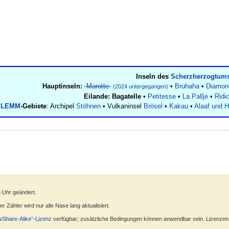
Inseln des
Scherzherzogtums
Hauptinseln:
Marotte
•
Bruhaha
•
Diamond
(2024 untergegangen)
Eilande:
Bagatelle
•
Petitesse
•
La Pallje
•
Ridi
PLEMM
-Gebiete
: Archipel
Stöhnen
• Vulkaninsel
Brösel
•
Kakau
•
Alaaf und H
3 Uhr geändert.
 Zähler wird nur alle Nase lang aktualisiert.
n/Share-Alike“-Lizenz
verfügbar; zusätzliche Bedingungen können anwendbar sein. Lizenzen f