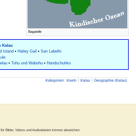
Bagatelle
 Kalau
 Island
•
Hailey Gail
•
San Labello
cule
elau
•
Tohu und Wabohu
•
Handschuhko
Kategorien
:
Inseln
Kalau
Geographie (Kalau)
ür Bilder, Videos und Audiodateien können abweichen.