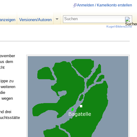
Anmelden / Kamelkonto erstellen
 anzeigen
Versionen/Autoren
Kugel-Bildersuche
 November
us dem
cht
kippe zu
 weiteren
die
l wegen
d drei
luchtsstätte