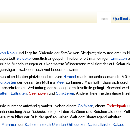
Lesen
Quelltext
 von Kalau
und liegt im Südende der Straße von Sickjoke; sie wurde erst im
auptstadt
Sickjoke
künstlich angespült. Hierbei eifert man einigen
Emiratten
a
hnliche Aufschüttungen aus kostbarem Wüstensand realisiert der auf Kalau ni
engünstiger Ersatz der auch viel besser schwimmt.
 aus allen Nähten platzte und bis zum
Himmel
stank, beschloss man die Müll
ortkosten
den gesamten Müll ins
Meer
zu kippen. Man hofft, dass sich durch
ahrzehnten ein Verbindung der bislang losen Inselteile gelingt. Bewohnt wird 
atten
,
Luftratten
,
Seemöwen
und
Stinktieren
. Andere Tiere meiden diese Inse
urde nunmehr aufwändig saniert. Neben einem
Golfplatz
, einem
Freizeitpark
un
bantensiedlung
New Sickjoke
, die jetzt den Schönen und Reichen als neue Zuf
räumte blieb der Duft der großen weiten Welt dort überwiegend erhalten.
t. Mammon
der
Katholutherisch-Unierten Orthodoxen Nationalkirche Kalaus
.