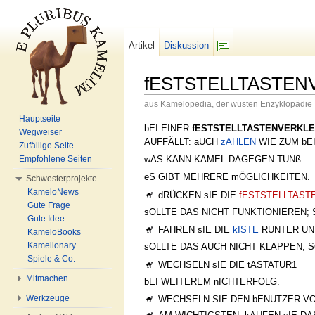
Artikel
Diskussion
F/b
fESTSTELLTASTE
aus Kamelopedia, der wüsten Enzyklopädie
Wechseln zu:
Navigation
,
Suche
Hauptseite
bEI EINER
fESTSTELLTASTENVERKL
Wegweiser
AUFFÄLLT: aUCH
zAHLEN
WIE ZUM bE
Zufällige Seite
wAS KANN KAMEL DAGEGEN TUNß
Empfohlene Seiten
eS GIBT MEHRERE mÖGLICHKEITEN.
Schwesterprojekte
KameloNews
dRÜCKEN sIE DIE
fESTSTELLTAST
Gute Frage
sOLLTE DAS NICHT FUNKTIONIEREN; 
Gute Idee
FAHREN sIE DIE
kISTE
RUNTER UN
KameloBooks
Kamelionary
sOLLTE DAS AUCH NICHT KLAPPEN; 
Spiele & Co.
WECHSELN sIE DIE tASTATUR1
Mitmachen
bEI WEITEREM nICHTERFOLG.
Werkzeuge
WECHSELN SIE DEN bENUTZER VO