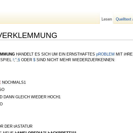
Lesen
Quelltext
NVERKLEMMUNG
EMMUNG
HANDELT ES SICH UM EIN ERNSTHAFTES
pROBLEM
MIT iHR
ISPIEL
!
;
"
;
§
ODER
$
SIND NICHT MEHR WIEDERZUERKENNEN:
E
NOCHMALS1
SO
D DANN GLEICH WIEDER HOCH1
SO
R DER tASTATUR