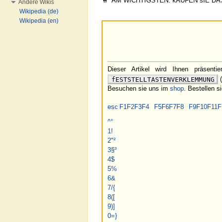
AM WICHTIGSTEN. kAUFEN sIE D
Andere Wikis
Wikipedia (de)
Wikipedia (en)
Dieser Artikel wird Ihnen präsent
fESTSTELLTASTENVERKLEMMUNG
(
Besuchen sie uns im
shop
. Bestellen s
esc
F1
F2
F3
F4
F5
F6
F7
F8
F9
F10
F11
F
^
°
1
!
2
"
²
3
§
³
4
$
5
%
6
&
7
/
{
8
(
[
9
)
]
0
=
}