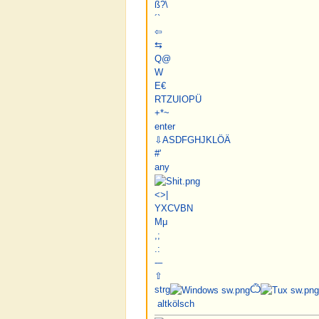
ß
?
\
´
`
⇦
⇆
Q
@
W
E
€
R
T
Z
U
I
O
P
Ü
+
*
~
enter
⇩
A
S
D
F
G
H
J
K
L
Ö
Ä
#
'
any
<
>
|
Y
X
C
V
B
N
M
μ
,
;
.
:
-
–
⇧
strg
Ѽ
alt
kölsch