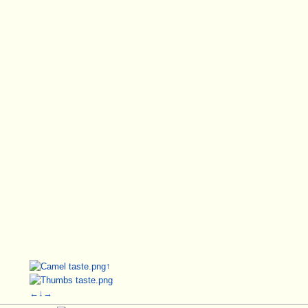
↑
←
↓
→