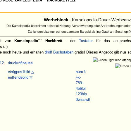
AS NEUE
kAMELOPEDIA™ hACKBRETT111
.
Werbeblock
- Kamelopedia-Dauer-Werbeanz
Die Kamelopedia übernimmt keinerlei Haftung, Verantwortung oder Arztrechnungen oder
Zahlungen bitte nur per gescanntem Bargeld als jpg-Datei an: Sexshop
iert von
Kamelopedia™ Hackbrett
- der
Tastatur
für das anspruchsvo
s.u.).
ie noch heute und erhalten
drölf
Buchstaben
gratis! Dieses Angebot gilt
nur so
12
druck
rofl
pause
einfg
pos1
bild △
num
⇩
entf
ende
bild ▽
÷
x
-
7
8
9
+
4
5
6
lol
1
2
3
hlp
0
wiss
wtf