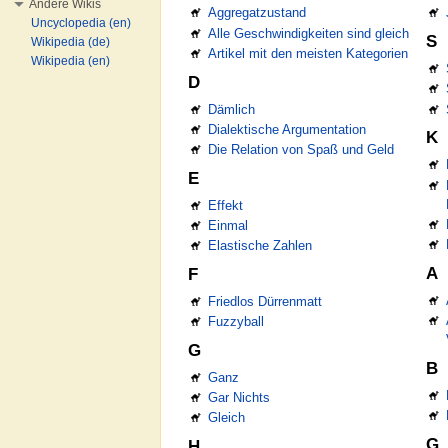
Andere Wikis
Aggregatzustand
Uncyclopedia (en)
Alle Geschwindigkeiten sind gleich
S
Wikipedia (de)
Artikel mit den meisten Kategorien
Wikipedia (en)
D
Dämlich
Dialektische Argumentation
K
Die Relation von Spaß und Geld
E
Effekt
Einmal
Elastische Zahlen
A
F
Friedlos Dürrenmatt
Fuzzyball
G
B
Ganz
Gar Nichts
Gleich
G
H