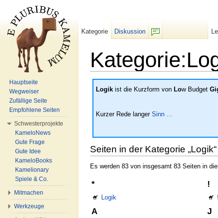
Kategorie
Diskussion
L
F/b
Kategorie:Log
Wechseln zu:
Navigation
,
Suche
Hauptseite
Logik
ist die Kurzform von
Lo
w Budget
Gi
Wegweiser
Zufällige Seite
Empfohlene Seiten
Kurzer Rede langer
Sinn
...
Schwesterprojekte
KameloNews
Gute Frage
Seiten in der Kategorie „Logik“
Gute Idee
KameloBooks
Es werden 83 von insgesamt 83 Seiten in die
Kamelionary
Spiele & Co.
*
!
Mitmachen
Logik
Werkzeuge
A
J