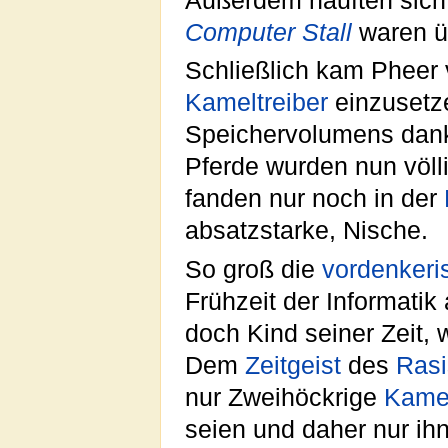
Außerdem häuften sich
Computer Stall
waren ü
Schließlich kam Pheer 
Kameltreiber
einzusetz
Speichervolumens dank
Pferde wurden nun völl
fanden nur noch in der
absatzstarke, Nische.
So groß die
vordenkeri
Frühzeit der Informatik
doch Kind seiner Zeit,
Dem
Zeitgeist
des
Ras
nur Zweihöckrige
Kame
seien und daher nur ih