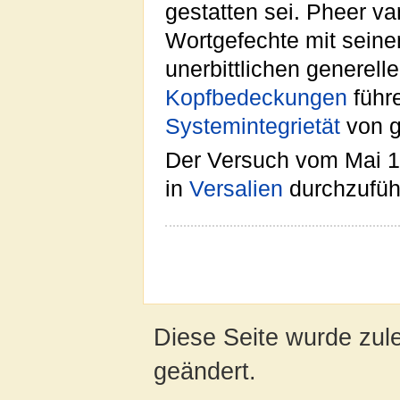
gestatten sei. Pheer v
Wortgefechte mit sein
unerbittlichen generell
Kopfbedeckungen
führ
Systemintegrietät
von 
Der Versuch vom Mai 19
in
Versalien
durchzuführ
Diese Seite wurde zul
geändert.