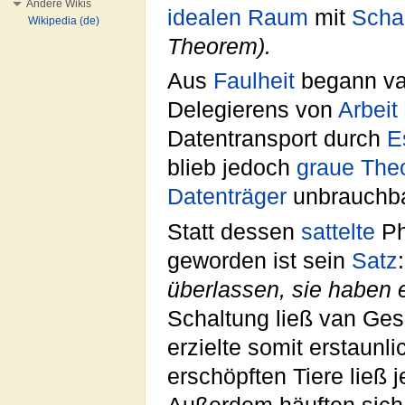
Andere Wikis
idealen
Raum
mit
Scha
Wikipedia (de)
Theorem).
Aus
Faulheit
begann van
Delegierens von
Arbeit
Datentransport durch
E
blieb jedoch
graue
Theo
Datenträger
unbrauchba
Statt dessen
sattelte
Ph
geworden ist sein
Satz
überlassen, sie haben 
Schaltung ließ van Ges
erzielte somit erstaunl
erschöpften Tiere ließ