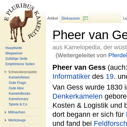
Artikel
Diskussion
L
F/b
Pheer van G
aus Kamelopedia, der wüs
Hauptseite
Wegweiser
(Weitergeleitet von
Pferde
Zufällige Seite
Wechseln zu:
Navigation
,
Suche
Empfohlene Seiten
Pheer van Gess
(auch
Schwesterprojekte
Informatiker
des
19
. un
KameloNews
Gute Frage
Van Gess wurde 1830 
Gute Idee
KameloBooks
Denkerkamelen
geboren
Kamelionary
Kosten & Logistik und
Spiele & Co.
Mitmachen
dort begann er sich für
Werkzeuge
und fand bei
Feldforsc