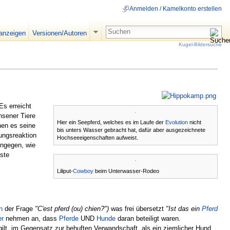
Anmelden / Kamelkonto erstellen
 anzeigen
Versionen/Autoren
Kugel-Bildersuche
Es erreicht
sener Tiere
Hier ein Seepferd, welches es im Laufe der
Evolution
nicht
nen es seine
bis unters Wasser gebracht hat, dafür aber ausgezeichnete
ungsreaktion
Hochseeeigenschaften aufweist.
ingegen, wie
ste
Liliput-
Cowboy
beim Unterwasser-Rodeo
n
der Frage
"C'est pferd (ou) chien?")
was frei übersetzt
"Ist das ein
Pferd
er
nehmen an, dass
Pferde
UND
Hunde
daran beteiligt waren.
ilt, im Gegensatz zur behuften Verwandschaft, als ein ziemlicher Hund