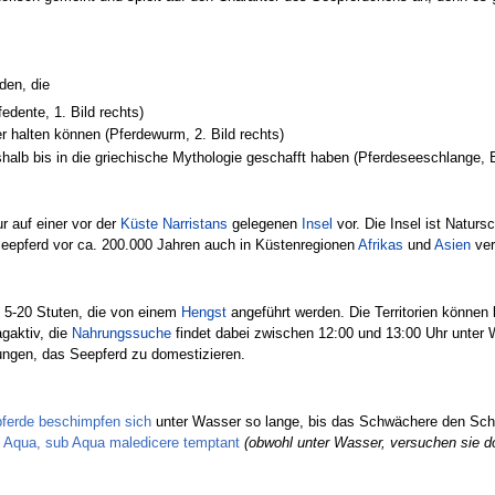
den, die
dente, 1. Bild rechts)
 halten können (Pferdewurm, 2. Bild rechts)
b bis in die griechische Mythologie geschafft haben (Pferdeseeschlange, Bi
 auf einer vor der
Küste
Narristans
gelegenen
Insel
vor. Die Insel ist Natursc
epferd vor ca. 200.000 Jahren auch in Küstenregionen
Afrikas
und
Asien
ver
 5-20 Stuten, die von einem
Hengst
angeführt werden. Die Territorien können
agaktiv, die
Nahrungssuche
findet dabei zwischen 12:00 und 13:00 Uhr unter W
ungen, das Seepferd zu domestizieren.
pferde beschimpfen sich
unter Wasser so lange, bis das Schwächere den Sch
 Aqua, sub Aqua maledicere temptant
(obwohl unter Wasser, versuchen sie 