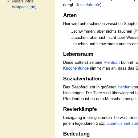
Andere Wikis
(vergl.
Revierkämpfe
).
Wikipedia (de)
Arten
Hier wird unterschieden zwischen Seepfer
…schwimmen, aber nichts tauchen (Pfe
…tauchen, aber sich nicht über Wasser
…tauchen und schwimmen und es deshal
Lebensraum
Diese äußerst seltene
Pferdeart
kommt nur
Knochenfunde
nimmt man an, dass das Se
Sozialverhalten
Das Seepferd lebt in größeren
Herden
von
hineinragen. Die Tiere sind überwiegend t
Pferdearten ist es dem Menschen nie gel
Revierkämpfe
Einzigartig in der gesamten Tierwelt. See
jenem legendären Satz:
Quamvis sint sub
Bedeutung