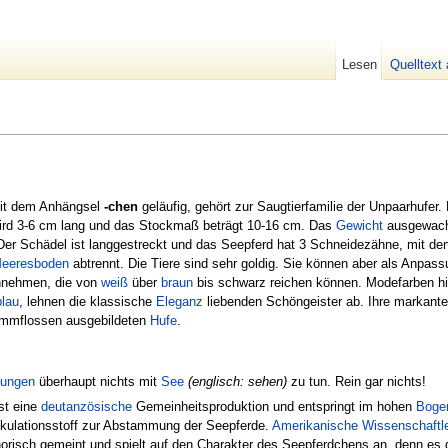
Lesen
Quelltext
mit dem Anhängsel
-chen
geläufig, gehört zur Saugtierfamilie der Unpaarhufer. 
rd 3-6 cm lang und das Stockmaß beträgt 10-16 cm. Das
Gewicht
ausgewach
Der Schädel ist langgestreckt und das Seepferd hat 3 Schneidezähne, mit de
eeresboden
abtrennt. Die Tiere sind sehr goldig. Sie können aber als Anpass
nnehmen, die von
weiß
über
braun
bis schwarz reichen können. Modefarben h
lau
, lehnen die klassische
Eleganz
liebenden Schöngeister ab. Ihre markante
wimmflossen ausgebildeten
Hufe
.
ungen
überhaupt nichts mit
See
(englisch: sehen)
zu tun. Rein gar nichts!
st eine
deut
anzösische
Gemeinheitsproduktion und entspringt im hohen
Boge
pekulationsstoff zur Abstammung der Seepferde.
Amerikanische Wissenschaftl
orisch gemeint und spielt auf den Charakter des Seepferdchens an, denn es g