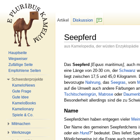
Artikel
Diskussion
F/b
Seepferd
aus Kamelopedia, der wüsten Enzyklopädie
Wechseln zu:
Navigation
,
Suche
Hauptseite
Wegweiser
Das
Seepferd
[Equus maritimus]
, auch 
Zufällige Seite
eine Länge von 20-30 cm, der
Schwanz
wi
Empfohlene Seiten
liegt zwischen 17,5 und 45,0 Kilogramm. 
Schwesterprojekte
bevorzugte
Nahrung
, das
See
gras
, vom
M
KameloNews
auf die Umwelt auch andere Färbungen a
Gute Frage
Tschitscheringrün
,
Matrose
oder
Daumenb
Gute Idee
Besonderheit allerdings sind die zu Sch
KameloBooks
Kamelionary
Name
Spiele & Co.
Seepferdchen haben entgegen vieler
Mein
Mitmachen
Der Name des gemeinen Seepferdchens i
Werkzeuge
oder ein
Hund
?"
bedeutet. Dies liefert S
Möglicherweise ist die Frage auch metaph