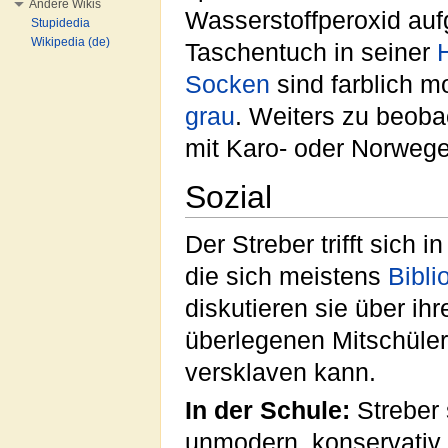
Andere Wikis
Wasserstoffperoxid aufg
Stupidedia
Wikipedia (de)
Taschentuch in seiner
Socken
sind farblich 
grau
. Weiters zu beoba
mit Karo- oder Norwege
Sozial
Der Streber trifft sich
die sich meistens
Bibli
diskutieren sie über ih
überlegenen Mitschüler
versklaven kann.
In der Schule:
Streber 
unmodern, konservativ u