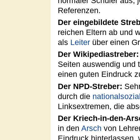
normaler Schüler aus, 
Referenzen.
Der eingebildete Streb
reichen Eltern ab und 
als
Leiter
über einen Gr
Der Wikipediastreber:
Seiten auswendig und tr
einen guten Eindruck zu
Der NPD-Streber:
Sehr 
durch die
nationalsozia
Linksextremen, die abs
Der Kriech-in-den-Ars
in den
Arsch
von Lehrer
Eindruck hinterlassen,