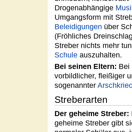
Drogenabhängige
Musi
Umgangsform mit Strebe
Beleidigungen
über Sc
(Fröhliches Dreinschlage
Streber nichts mehr tu
Schule
auszuhalten.
Bei seinen Eltern:
Bei 
vorbildlicher, fleißiger
sogenannter
Arschkrie
Streberarten
Der geheime Streber:
geheime Streber gibt si