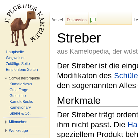
Artikel
Diskussion
L
F/b
Streber
aus Kamelopedia, der wüs
Hauptseite
Wegweiser
Wechseln zu:
Navigation
,
Suche
Der Streber ist die ein
Zufällige Seite
Empfohlene Seiten
Modifikaton des
Schüle
Schwesterprojekte
den sogenannten Alles
KameloNews
Gute Frage
Gute Idee
Merkmale
KameloBooks
Kamelionary
Der Streber trägt orden
Spiele & Co.
Mitmachen
ihm nicht passt. Die
Ha
Werkzeuge
speziellem Produkt be