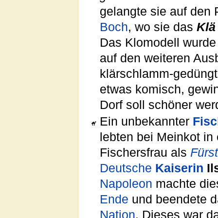
gelangte sie auf den 
Boch
, wo sie das
Klä
Das Klomodell wurde
auf den weiteren Ausb
klärschlamm-gedüngte
etwas komisch, gewi
Dorf soll schöner wer
Ein unbekannter
Fisc
lebten bei Meinkot i
Fischersfrau als
Fürst
Deutsche
Kaiserin
Il
Napoleon
machte di
Ende
und beendete d
Nation
. Dieses war da