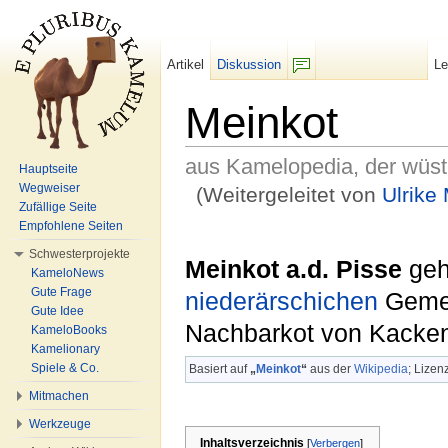
Artikel
Diskussion
L
F/b
Meinkot
aus Kamelopedia, der wüs
Hauptseite
Wegweiser
(Weitergeleitet von
Ulrike
Zufällige Seite
Wechseln zu:
Navigation
,
Suche
Empfohlene Seiten
Schwesterprojekte
Meinkot a.d. Pisse
geh
KameloNews
Gute Frage
niederärschichen
Gemei
Gute Idee
Nachbarkot von Kacken
KameloBooks
Kamelionary
Spiele & Co.
Basiert auf
„
Meinkot
“
aus der
Wikipedia
; Lizen
Mitmachen
Werkzeuge
Inhaltsverzeichnis
[
Verbergen
]