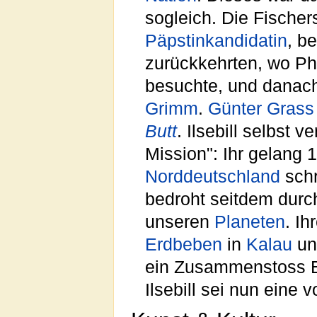
sogleich. Die Fische
Päpstinkandidatin
, b
zurückkehrten, wo Phi
besuchte, und danac
Grimm
.
Günter Grass
Butt
. Ilsebill selbst 
Mission": Ihr gelang 
Norddeutschland
sch
bedroht seitdem durc
unseren
Planeten
. I
Erdbeben
in
Kalau
u
ein Zusammenstoss Er
Ilsebill sei nun eine 