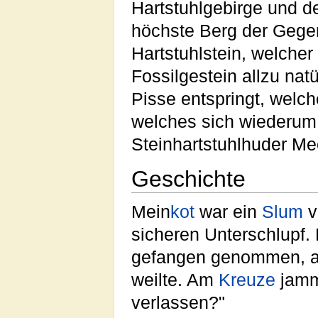
Hartstuhlgebirge und 
höchste Berg der Gege
Hartstuhlstein, welche
Fossilgestein allzu na
Pisse entspringt, welc
welches sich wiederum 
Steinhartstuhlhuder Mee
Geschichte
Mein
kot
war ein
Slum
v
sicheren Unterschlupf.
gefangen genommen, al
weilte. Am
Kreuze
jamme
verlassen?"