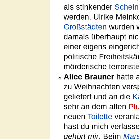
als stinkender
Schein
werden. Ulrike Mein
Großstädten
wurden 
damals überhaupt nic
einer eigens eingeric
politische Freiheitskä
mörderische terrorist
Alice Brauner
hatte 
zu Weihnachten ver
geliefert und an die
K
sehr an dem alten
Pl
neuen
Toilette
veranl
hast du mich verlass
gehört mir
. Beim
Mar