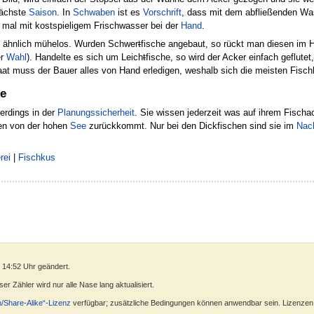
nächste
Saison
. In
Schwaben
ist es
Vorschrift
, dass mit dem abfließenden Wa
ll mal mit kostspieligem Frischwasser bei der
Hand
.
s ähnlich mühelos. Wurden Schwer
t
fische angebaut, so rückt man diesen im 
er
Wahl
). Handelte es sich um Leich
t
fische, so wird der Acker einfach geflu
at muss der Bauer alles von Hand erledigen, weshalb sich die meisten Fischba
pe
lerdings in der
Planungssicherheit
. Sie wissen jederzeit was auf ihrem Fischac
n von der hohen
See
zurückkommt. Nur bei den Dickfischen sind sie im
Nach
rei
|
Fischkus
 14:52 Uhr geändert.
r Zähler wird nur alle Nase lang aktualisiert.
n/Share-Alike“-Lizenz
verfügbar; zusätzliche Bedingungen können anwendbar sein. Lizenzen f