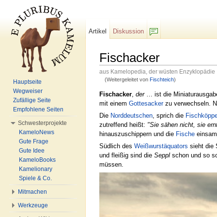
Artikel
Diskussion
F/b
Fischacker
aus Kamelopedia, der wüsten Enzyklopädie
(Weitergeleitet von
Fischteich
)
Hauptseite
Wechseln zu:
Navigation
,
Suche
Wegweiser
Fischacker
,
der
… ist die Miniaturausgab
Zufällige Seite
mit einem
Gottesacker
zu verwechseln. N
Empfohlene Seiten
Die
Norddeutschen
, sprich die
Fischköpp
Schwesterprojekte
zutreffend heißt:
"Sie sähen nicht, sie ern
KameloNews
hinauszuschippern und die
Fische
einsam
Gute Frage
Südlich des
Weißwurstäquators
sieht die
Gute Idee
und fleißig sind die
Seppl
schon und so sc
KameloBooks
müssen.
Kamelionary
Spiele & Co.
Mitmachen
Werkzeuge