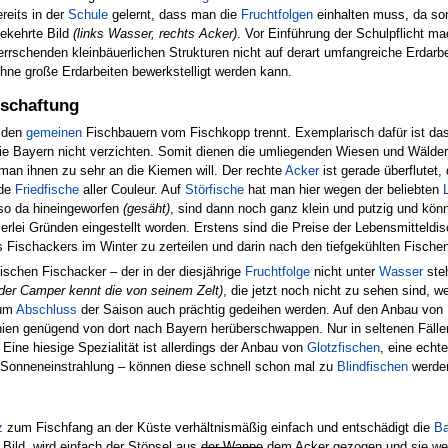
reits in der
Schule
gelernt, dass man die
Fruchtfolgen
einhalten muss, da so
ekehrte Bild
(links Wasser, rechts Acker)
. Vor Einführung der Schulpflicht m
rrschenden kleinbäuerlichen Strukturen nicht auf derart umfangreiche Erdarbeit
ohne große Erdarbeiten bewerkstelligt werden kann.
tschaftung
 den
gemeinen
Fischbauern vom Fischkopp trennt. Exemplarisch dafür ist da
ie Bayern nicht verzichten. Somit dienen die umliegenden Wiesen und Wälde
n ihnen zu sehr an die Kiemen will. Der rechte
Acker
ist gerade überflutet,
nde
Friedfische
aller Couleur. Auf
Störfische
hat man hier wegen der beliebten
 so da hineingeworfen
(gesäht)
, sind dann noch ganz klein und putzig und kön
erlei Gründen eingestellt worden. Erstens sind die Preise der Lebensmitteldis
es Fischackers im Winter zu zerteilen und darin nach den tiefgekühlten Fische
ischen Fischacker – der in der diesjährige
Fruchtfolge
nicht unter
Wasser
steh
eder Camper kennt die von seinem Zelt)
, die jetzt noch nicht zu sehen sind, w
zum
Abschluss
der Saison auch prächtig gedeihen werden. Auf den Anbau von R
hien genügend von dort nach Bayern herüberschwappen. Nur in seltenen Fäll
 Eine hiesige Spezialität ist allerdings der Anbau von
Glotzfischen
, eine echt
 Sonneneinstrahlung – können diese schnell schon mal zu
Blindfischen
werden
z
zum Fischfang an der Küste verhältnismäßig einfach und entschädigt die
Ba
Bild, wird einfach der Stöpsel aus
der Wanne
dem Acker gezogen und sie werd