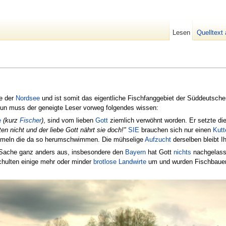
Lesen
Quelltext
e der
Nordsee
und ist somit das eigentliche Fischfanggebiet der Süddeutsche
un muss der geneigte Leser vorweg folgendes wissen:
e
(kurz
Fischer
)
, sind vom lieben
Gott
ziemlich verwöhnt worden. Er setzte di
ten nicht und der liebe Gott nährt sie doch!"
SIE
brauchen sich nur einen
Kutt
meln die da so herumschwimmen. Die mühselige
Aufzucht
derselben bleibt I
 Sache ganz anders aus, insbesondere den
Bayern
hat Gott
nichts
nachgelasse
hulten einige mehr oder minder
brotlose
Landwirte
um und wurden Fischbauern 