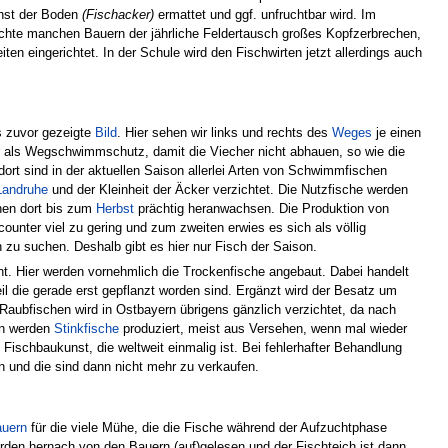
nst der Boden
(Fischacker)
ermattet und ggf. unfruchtbar wird. Im
achte manchen Bauern der jährliche Feldertausch großes Kopfzerbrechen,
en eingerichtet. In der Schule wird den Fischwirten jetzt allerdings auch
s zuvor gezeigte
Bild
. Hier sehen wir links und rechts des
Weges
je einen
r als Wegschwimmschutz, damit die Viecher nicht abhauen, so wie die
 dort sind in der aktuellen Saison allerlei Arten von Schwimmfischen
Landruhe
und der Kleinheit der Äcker verzichtet. Die Nutzfische werden
nen dort bis zum
Herbst
prächtig heranwachsen. Die Produktion von
counter viel zu gering und zum zweiten erwies es sich als völlig
n zu suchen. Deshalb gibt es hier nur Fisch der Saison.
t. Hier werden vornehmlich die Trockenfische angebaut. Dabei handelt
eil die gerade erst gepflanzt worden sind. Ergänzt wird der Besatz um
aubfischen wird in Ostbayern übrigens gänzlich verzichtet, da nach
en werden
Stinkfische
produziert, meist aus Versehen, wenn mal wieder
e Fischbaukunst, die weltweit einmalig ist. Bei fehlerhafter Behandlung
 und die sind dann nicht mehr zu verkaufen.
uern
für die viele Mühe, die die Fische während der Aufzuchtphase
en hernach von den Bauern (auf)gelesen und der Fischteich ist dann