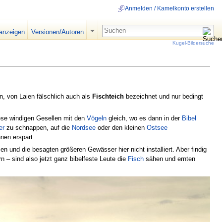
Anmelden / Kamelkonto erstellen
 anzeigen
Versionen/Autoren
Kugel-Bildersuche
n, von Laien fälschlich auch als
Fischteich
bezeichnet und nur bedingt
ese windigen Gesellen mit den
Vögeln
gleich, wo es dann in der
Bibel
er
zu schnappen, auf die
Nordsee
oder den kleinen
Ostsee
hnen erspart.
n und die besagten größeren Gewässer hier nicht installiert. Aber findig
– sind also jetzt ganz bibelfeste Leute die
Fisch
sähen und ernten