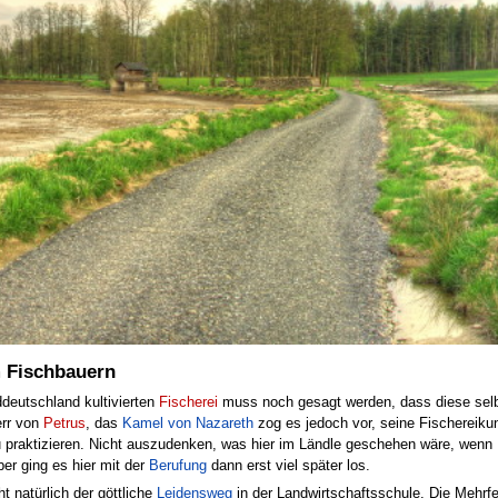
 Fischbauern
ddeutschland kultivierten
Fischerei
muss noch gesagt werden, dass diese selbs
err von
Petrus
, das
Kamel von Nazareth
zog es jedoch vor, seine Fischereikun
u praktizieren. Nicht auszudenken, was hier im Ländle geschehen wäre, wenn
r ging es hier mit der
Berufung
dann erst viel später los.
 natürlich der göttliche
Leidensweg
in der Landwirtschaftsschule. Die Mehrfe