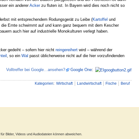
sser ein anderer
Acker
zu fluten ist. In Bayern wird dies noch nicht so
Herbst mit entsprechendem Rodungsgerät zu Leibe (
Kartoffel
und
tet, die Ernte schwimmt auf und kann ganz bequem mit dem Kescher
uern auch hier auf industrielle Monokulturen verlegt haben.
ker gedeiht – sofern hier nicht
reingereihert
wird – während der
teil
, so ein
Wal
passt üblicherweise nicht auf die hier vorzufindenden
Volltreffer bei Google…ansehen?
Google One
:
4
Kategorien
:
Wirtschaft
Landwirtschaft
Fische
Beruf
ür Bilder, Videos und Audiodateien können abweichen.