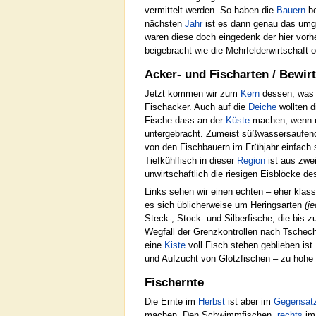
vermittelt werden. So haben die
Bauern
be
nächsten
Jahr
ist es dann genau das umg
waren diese doch eingedenk der hier vorhe
beigebracht wie die Mehrfelderwirtschaft 
Acker- und Fischarten / Bewir
Jetzt kommen wir zum
Kern
dessen, was
Fischacker. Auch auf die
Deiche
wollten d
Fische dass an der
Küste
machen, wenn ma
untergebracht. Zumeist süßwassersaufe
von den Fischbauern im Frühjahr einfach
Tiefkühlfisch in dieser
Region
ist aus zwei
unwirtschaftlich die riesigen Eisblöcke d
Links sehen wir einen echten – eher klass
es sich üblicherweise um Heringsarten
(j
Steck-, Stock- und Silberfische, die bis 
Wegfall der Grenzkontrollen nach Tschec
eine
Kiste
voll Fisch stehen geblieben ist.
und Aufzucht von Glotzfischen – zu hohe
Fischernte
Die Ernte im
Herbst
ist aber im
Gegensat
machen. Den Schwimmfischen,
rechts
im 