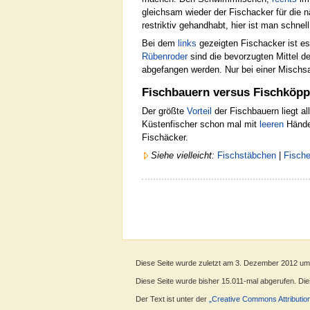
gleichsam wieder der Fischacker für die 
restriktiv gehandhabt, hier ist man schne
Bei dem
links
gezeigten Fischacker ist e
Rübenroder
sind die bevorzugten Mittel d
abgefangen werden. Nur bei einer Mischsa
Fischbauern versus Fischköp
Der größte
Vorteil
der Fischbauern liegt al
Küstenfischer schon mal mit
leeren
Hände
Fischäcker.
Siehe vielleicht:
Fischstäbchen
|
Fische
Diese Seite wurde zuletzt am 3. Dezember 2012 um
Diese Seite wurde bisher 15.011-mal abgerufen. Diese
Der Text ist unter der
„Creative Commons Attributio