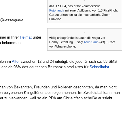
das J-SH04, das erste kommerzielle
Fotohandy
mit einer Auflösung von 1,3 Pixel/Inch.
Gut zu erkennen ist die mechanische Zoom-
Funktion.
t
Quasselgurke
.
ner in Ihrer
Heimat
unter
völlig unbegründet ist auch die Angst vor
Handy-Strahlung ... sagt
Arun Sarin
(43) – Chef
zu bekommen.
von What-a-phone.
len im
Alter
zwischen 12 und 24 erledigt, die jede für sich ca. 83 SMS
s jährlich 98% des deutschen Brutosozialproduktes für
Schnellmist
 man von Bekannten, Freunden und Kollegen geschnitten, da man nicht
n polyphonen Klingeltönen sein eigen nennen. Im Zweifelsfall kann man
et zu verwenden, weil so ein PDA am Ohr einfach scheiße aussieht.