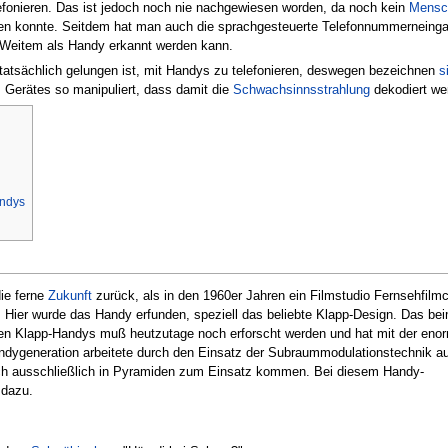
fonieren. Das ist jedoch noch nie nachgewiesen worden, da noch kein
Mensc
en konnte. Seitdem hat man auch die sprachgesteuerte Telefonnummerneingab
Weitem als Handy erkannt werden kann.
atsächlich gelungen ist, mit Handys zu telefonieren, deswegen bezeichnen
s
 Gerätes so manipuliert, dass damit die
Schwachsinnsstrahlung
dekodiert we
andys
ie ferne
Zukunft
zurück, als in den 1960er Jahren ein Filmstudio Fernsehfilm
 Hier wurde das Handy erfunden, speziell das beliebte Klapp-Design. Das be
n Klapp-Handys muß heutzutage noch erforscht werden und hat mit der enor
Handygeneration arbeitete durch den Einsatz der Subraummodulationstechnik a
uch ausschließlich in Pyramiden zum Einsatz kommen. Bei diesem Handy-
dazu.