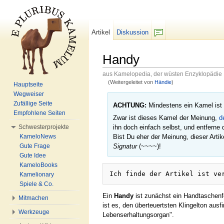
Artikel
Diskussion
F/b
Handy
aus Kamelopedia, der wüsten Enzyklopädie
(Weitergeleitet von
Händie
)
Hauptseite
Wechseln zu:
Navigation
,
Suche
Wegweiser
Zufällige Seite
ACHTUNG:
Mindestens ein Kamel ist
Empfohlene Seiten
Zwar ist dieses Kamel der Meinung,
d
Schwesterprojekte
ihn doch einfach selbst, und entferne
KameloNews
Bist Du eher der Meinung, dieser Arti
Gute Frage
Signatur
(~~~~)!
Gute Idee
KameloBooks
Ich finde der Artikel ist ve
Kamelionary
Spiele & Co.
Ein
Handy
ist zunächst ein Handtaschenfe
Mitmachen
ist es, den überteuertsten Klingelton au
Werkzeuge
Lebenserhaltungsorgan".