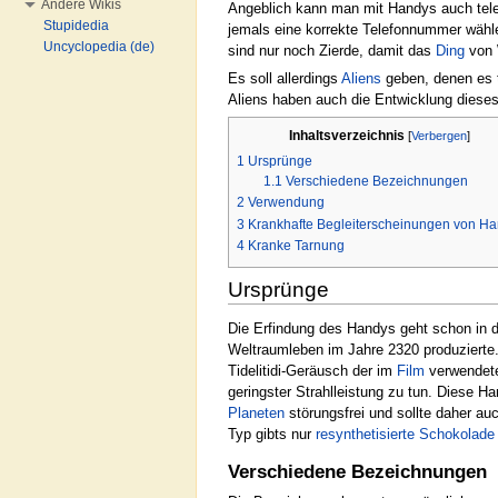
Andere Wikis
Angeblich kann man mit Handys auch tele
Stupidedia
jemals eine korrekte Telefonnummer wähl
Uncyclopedia (de)
sind nur noch Zierde, damit das
Ding
von 
Es soll allerdings
Aliens
geben, denen es t
Aliens haben auch die Entwicklung dieses
Inhaltsverzeichnis
[
Verbergen
]
1
Ursprünge
1.1
Verschiedene Bezeichnungen
2
Verwendung
3
Krankhafte Begleiterscheinungen von H
4
Kranke Tarnung
Ursprünge
Die Erfindung des Handys geht schon in d
Weltraumleben im Jahre 2320 produzierte.
Tidelitidi-Geräusch der im
Film
verwendete
geringster Strahlleistung zu tun. Diese 
Planeten
störungsfrei und sollte daher a
Typ gibts nur
resynthetisierte
Schokolade
Verschiedene Bezeichnungen