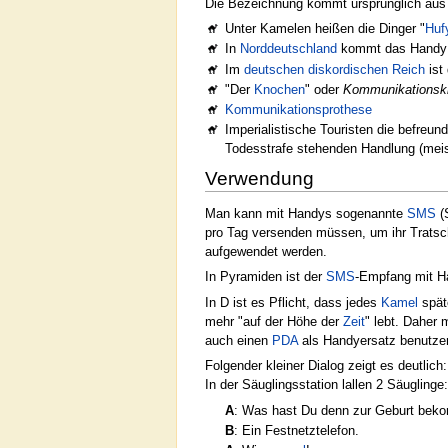
Die Bezeichnung kommt ursprünglich au
Unter Kamelen heißen die Dinger "
Huf
In
Norddeutschland
kommt das Handy i
Im
deutschen diskordischen Reich
ist
"Der
Knochen
" oder
Kommunikationsk
Kommunikationsprothese
Imperialistische Touristen die befreun
Todesstrafe stehenden Handlung (mei
Verwendung
Man kann mit Handys sogenannte
SMS
(
pro Tag versenden müssen, um ihr Tratsc
aufgewendet werden.
In Pyramiden ist der
SMS
-Empfang mit Ha
In D ist es Pflicht, dass jedes
Kamel
spät
mehr "auf der Höhe der
Zeit
" lebt. Daher
auch einen
PDA
als Handyersatz benutzen
Folgender kleiner Dialog zeigt es deutlich:
In der Säuglingsstation lallen 2 Säuglinge:
A
: Was hast Du denn zur Geburt be
B
: Ein Festnetztelefon.