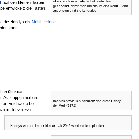
öfters auch eine Tafel Schokolade dazu
h
auf den kleinen Tasten
geschenkt, damit man überhaupt eins kauft. Denn
e entwickelt; die Tasten
ansonsten sind sie ja nutzlos.
ie
die Handys als
Mobiltelefone
!
rden kann.
chen über das
im Aufklappen hörbare
noch nicht wirklich handlich: das erste Handy
men Reichweite bei
der Welt (1972)
uch im Innern von
... Handys werden immer kleiner - ab 2042 werden sie implantiert.