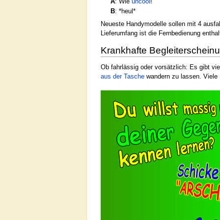
A
: Wie
uncool
!
B
: *heul*
Neueste Handymodelle sollen mit 4 ausfah
Lieferumfang ist die Fernbedienung entha
Krankhafte Begleiterschei
Ob fahrlässig oder vorsätzlich: Es gibt v
aus der Tasche
wandern zu lassen. Viele