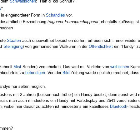
s dem
Schwäbischen
: "Hän di koi Schnur?"
y
".
n eingenordeter Form in
Schändies
vor.
 die amtliche Bezeichnung
tragbarer Fernsprechapparat
, ebenfalls zulässig is
nochen
dete
Staaten
auch unbewaffnet besuchen dürfen, erfreuen sich immer wieder ei
st
Steinigung
) von germanischen Walküren in der
Öffentlichkeit
ein "Handy" 
Schnell
Mist
Senden) verschicken. Das wird mit Vorliebe von
weiblichen
Kame
hbedürfnis zu
befriedigen
. Von der
Bild
-Zeitung wurde neulich errechnet, das
ndys nur selten möglich.
estens mit 2 Jahren (besser noch früher) ein Handy besitzt, denn sonst wird
 muss man auch mindestens ein Handy mit Farbdisplay und 2641 verschiedene
, wobei hier darauf zu achten ist mindestens ein kabelloses
Bluetooth
-Heads
kommen?