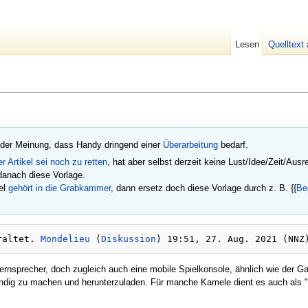
Lesen
Quelltext
 der Meinung, dass Handy dringend einer
Überarbeitung
bedarf.
er Artikel sei noch zu retten
, hat aber selbst derzeit keine Lust/Idee/Zeit/Aus
 danach diese Vorlage.
kel
gehört in die
Grabkammer
, dann ersetz doch diese Vorlage durch z. B. {{
Be
raltet. 
Mondelieu
 (
Diskussion
rnsprecher, doch zugleich auch eine mobile Spielkonsole, ähnlich wie der G
sfindig zu machen und herunterzuladen. Für manche Kamele dient es auch als 