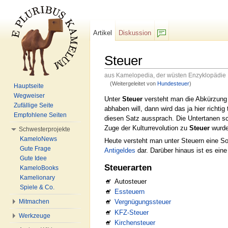
Artikel
Diskussion
F/b
Steuer
aus Kamelopedia, der wüsten Enzyklopädie
(Weitergeleitet von
Hundesteuer
)
Hauptseite
Wechseln zu:
Navigation
,
Suche
Wegweiser
Unter
Steuer
versteht man die Abkürzung
Zufällige Seite
abhaben will, dann wird das ja hier richtig
Empfohlene Seiten
diesen Satz aussprach. Die Untertanen s
Zuge der Kulturrevolution zu
Steuer
wurde
Schwesterprojekte
KameloNews
Heute versteht man unter Steuern eine S
Gute Frage
Antigeldes
dar. Darüber hinaus ist es ein
Gute Idee
Steuerarten
KameloBooks
Kamelionary
Autosteuer
Spiele & Co.
Essteuern
Mitmachen
Vergnügungssteuer
KFZ-Steuer
Werkzeuge
Kirchensteuer