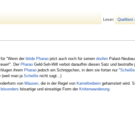
Lesen
Quelltext
 für "Wenn der
blöde
Pharao
jetzt auch noch für seinen
doofen
Palast-Neubau 
 teuer!". Der
Pharao
Geld-Seh-Will verbot daraufhin diesen Satz und bestrafte
chlugen ihrem
Pharao
jedoch ein Schnippchen, in dem sie fortan nur "
Scheiße
 (weil man ja
Scheiße
nicht sagt...)
onderform von
Mäusen
, die in der Regel von
Kameltreibern
gehamstert wird. St
e
bösonders
bösartige und einseitige Form der
Krötenwanderung
.