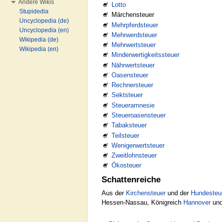
Andere Wikis
Lotto
Stupidedia
Märchensteuer
Uncyclopedia (de)
Mehrpferdsteuer
Uncyclopedia (en)
Mehrwerdsteuer
Wikipedia (de)
Mehrwertsteuer
Wikipedia (en)
Minderwertigkeitssteuer
Nährwertsteuer
Oasensteuer
Rechnersteuer
Sektsteuer
Steueramnesie
Steueroasensteuer
Tabaksteuer
Teilsteuer
Wenigerwertsteuer
Zweitlohnsteuer
Ökosteuer
Schattenreiche
Aus der
Kirchensteuer
und der
Hundesteu
Hessen-Nassau, Königreich
Hannover
und