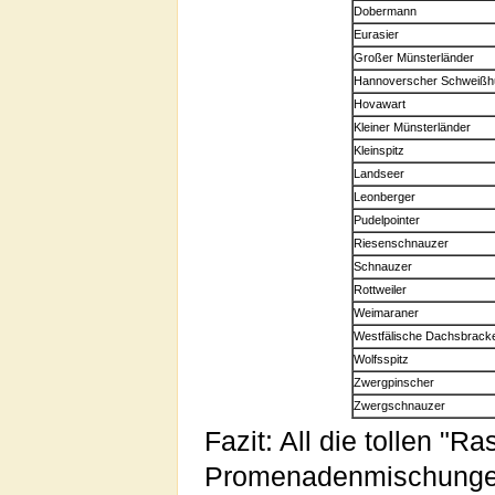
Dobermann
Eurasier
Großer Münsterländer
Hannoverscher Schweißh
Hovawart
Kleiner Münsterländer
Kleinspitz
Landseer
Leonberger
Pudelpointer
Riesenschnauzer
Schnauzer
Rottweiler
Weimaraner
Westfälische Dachsbrack
Wolfsspitz
Zwergpinscher
Zwergschnauzer
Fazit: All die tollen "
Promenadenmischungen.