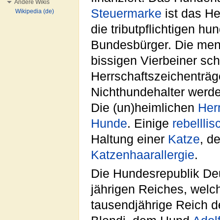
Andere Wikis
Steuermarke
ist das He
Wikipedia (de)
die tributpflichtigen h
Bundesbürger. Die men
bissigen Vierbeiner sc
Herrschaftszeichenträ
Nichthundehalter werd
Die (un)heimlichen
Her
Hunde
. Einige
rebelllis
Haltung einer
Katze
, d
Katzenhaarallergie
.
Die Hundesrepublik Deu
jährigen Reiches, welc
tausendjährige Reich 