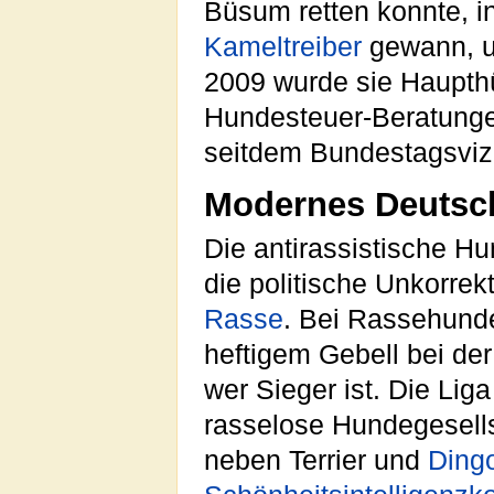
Büsum retten konnte, i
Kameltreiber
gewann,
2009 wurde sie Haupthü
Hundesteuer-Beratung
seitdem Bundestagsvi
Modernes Deutsc
Die antirassistische H
die politische Unkorre
Rasse
. Bei Rassehund
heftigem Gebell bei der
wer Sieger ist. Die Lig
rasselose Hundegesells
neben Terrier und
Ding