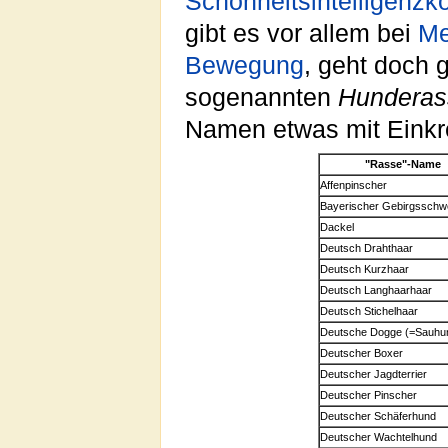
Schönheitsintelligenzk
gibt es vor allem bei
Me
Bewegung
, geht doch 
sogenannten
Hunderas
Namen etwas mit Einkr
"Rasse"-Name
Affenpinscher
Bayerischer Gebirgsschw
Dackel
Deutsch Drahthaar
Deutsch Kurzhaar
Deutsch Langhaarhaar
Deutsch Stichelhaar
Deutsche Dogge (=Sauhu
Deutscher Boxer
Deutscher Jagdterrier
Deutscher Pinscher
Deutscher Schäferhund
Deutscher Wachtelhund