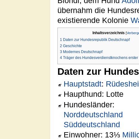
Blondi, dem Hund
Adol
übernahm die Hundesre
existierende Kolonie
Wa
Inhaltsverzeichnis
[
Verberg
1
Daten zur Hundesrepublik Deutschnapf
2
Geschichte
3
Modernes Deutschnapf
4
Träger des Hundesverdienstknochens erste
Daten zur Hundes
Hauptstadt
:
Rüdeshe
Haupthund: Lotte
Hundesländer:
Norddeutschland
Süddeutschland
Einwohner: 13⅓
Mill