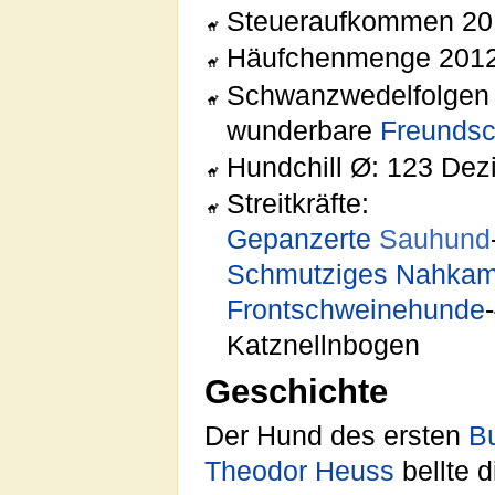
Steueraufkommen 201
Häufchenmenge 201
Schwanzwedelfolgen
wunderbare
Freundsc
Hundchill Ø: 123 Dezi
Streitkräfte:
Gepanzerte
Sauhund
Schmutziges
Nahkam
Frontschweinehunde
-
Katznellnbogen
Geschichte
Der Hund des ersten
B
Theodor Heuss
bellte 