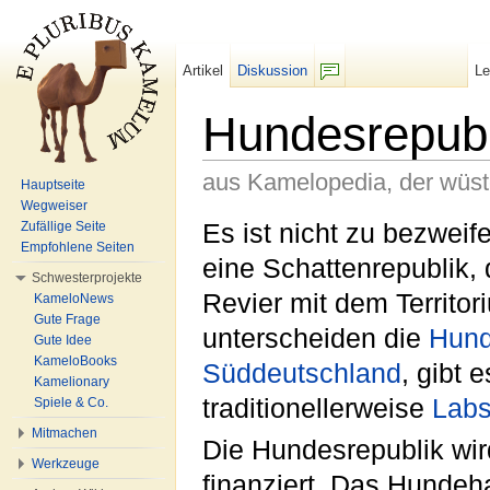
Artikel
Diskussion
L
F/b
Hundesrepubl
aus Kamelopedia, der wüs
Hauptseite
Wegweiser
Wechseln zu:
Navigation
,
Suche
Es ist nicht zu bezweif
Zufällige Seite
Empfohlene Seiten
eine Schattenrepublik,
Schwesterprojekte
Revier mit dem Territo
KameloNews
Gute Frage
unterscheiden die
Hun
Gute Idee
KameloBooks
Süddeutschland
, gibt 
Kamelionary
traditionellerweise
Lab
Spiele & Co.
Mitmachen
Die Hundesrepublik wi
Werkzeuge
finanziert. Das Hundeh