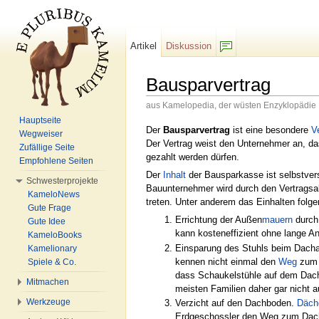
Artikel
Diskussion
F/b
Bausparvertrag
aus Kamelopedia, der wüsten Enzyklopädie
Wechseln zu:
Navigation
,
Suche
Hauptseite
Der
Bausparvertrag
ist eine besondere
V
Wegweiser
Der Vertrag weist den Unternehmer an, d
Zufällige Seite
gezahlt werden dürfen.
Empfohlene Seiten
Der
Inhalt
der Bausparkasse ist selbstvers
Schwesterprojekte
Bauunternehmer wird durch den Vertrags
KameloNews
treten. Unter anderem das Einhalten folg
Gute Frage
Errichtung der Außen
mauern
durch
Gute Idee
kann kosteneffizient ohne lange A
KameloBooks
Einsparung des Stuhls beim Dach
Kamelionary
kennen nicht einmal den
Weg
zum 
Spiele & Co.
dass Schaukelstühle auf dem Dac
Mitmachen
meisten Familien daher gar nicht a
Werkzeuge
Verzicht auf den Dachboden.
Däch
Erdgeschossler den Weg zum Dach