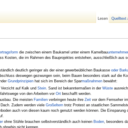
Lesen
Quelltext
ertragsform
die zwischen einem Baukamel unter einem Kamelbau
unternehme
ass Kosten, die im Rahmen des Bauprojektes entstehen, ausschließlich aus s
tändlich deutlich geringer als der einer gewerbeüblichen Baukasse
oder
Bark
abschluss deswegen gezwungen sein, beim Bauen besonders stark auf die Ko
ender
Grundprinzipien
hat sich im Bereich der Spar
maßnahmen
bewährt:
 Verzicht auf Kalk und
Stein
. Sand ist bekanntermaßen in der
Wüste
ausreich
nfahrtswege von den Arbeitern vor
Ort
beschafft werden.
ausbau. Die meisten
Familien
verbringen heute ihre
Zeit
vor dem Fernseher i
Dach. Zudem werden viele
Großeltern
trotz Protest an staatlichen Sammelst
hboden auch von diesen kaum noch genutzt werden können. Die Einsparung
uf.
er
ohne Stühle brauchen selbstverständlich auch keinen
Boden
, besonders da
 ohnehin nicht kennen.