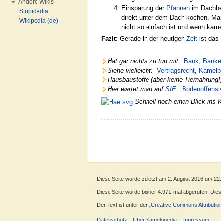
Andere Wikis
Einsparung der
Pfannen
im Dachber
Stupidedia
direkt unter dem Dach kochen. Ma
Wikipedia (de)
nicht so einfach ist und wenn ka
Fazit:
Gerade in der heutigen
Zeit
ist das 
Hat gar nichts zu tun mit:
Bank
,
Banke
Siehe vielleicht:
Vertragsrecht
,
Kamelb
Hausbaustoffe (aber keine Tiernahrung!
Hier wartet man auf
SIE
:
Bodenoffensi
Schnell noch einen Blick ins 
Diese Seite wurde zuletzt am 2. August 2016 um 22
Diese Seite wurde bisher 4.971-mal abgerufen. Dieser
Der Text ist unter der
„Creative Commons Attributio
Datenschutz
Über Kamelopedia
Impressum