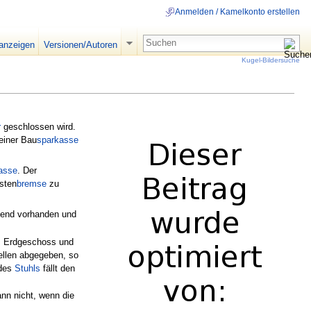
Anmelden / Kamelkonto erstellen
 anzeigen
Versionen/Autoren
Kugel-Bildersuche
r
geschlossen wird.
einer Bau
sparkasse
asse
. Der
sten
bremse
zu
end vorhanden und
m Erdgeschoss und
ellen abgegeben, so
 des
Stuhls
fällt den
nn nicht, wenn die