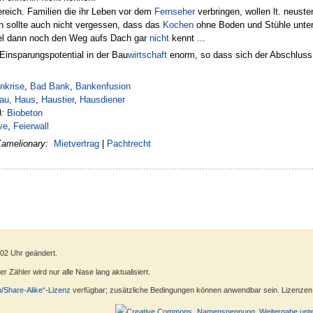
eich. Familien die ihr Leben vor dem
Fernseher
verbringen, wollen lt. neuste
n sollte auch nicht vergessen, dass das
Kochen
ohne Boden und Stühle unte
mel dann noch den Weg aufs Dach gar
nicht
kennt ...
Einsparungspotential in der Bau
wirtschaft
enorm, so dass sich der Abschluss
nkrise
,
Bad Bank
,
Bankenfusion
au
,
Haus
,
Haustier
,
Hausdiener
):
Biobeton
ve
,
Feierwall
Kamelionary:
Mietvertrag
|
Pachtrecht
:02 Uhr geändert.
 Zähler wird nur alle Nase lang aktualisiert.
n/Share-Alike“-Lizenz
verfügbar; zusätzliche Bedingungen können anwendbar sein. Lizenzen f