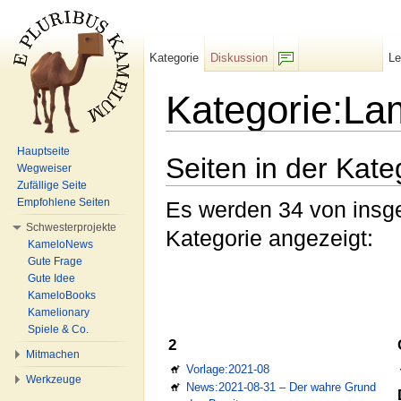
Kategorie
Diskussion
L
F/b
Kategorie:La
Wechseln zu:
Navigation
,
Suche
Hauptseite
Seiten in der Kat
Wegweiser
Zufällige Seite
Empfohlene Seiten
Es werden 34 von insge
Schwesterprojekte
Kategorie angezeigt:
KameloNews
Gute Frage
Gute Idee
KameloBooks
Kamelionary
Spiele & Co.
2
Mitmachen
Vorlage:2021-08
Werkzeuge
News:2021-08-31 – Der wahre Grund