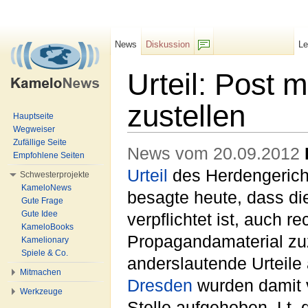
News
Diskussion
L
F/b
Urteil: Post
zustellen
Hauptseite
Wegweiser
Wechseln zu:
Navigation
,
Suche
Zufällige Seite
News vom 20.09.2012
Empfohlene Seiten
Urteil
des Herdengerich
Schwesterprojekte
KameloNews
besagte heute, dass d
Gute Frage
Gute Idee
verpflichtet ist, auch re
KameloBooks
Propagandamaterial zuz
Kamelionary
Spiele & Co.
anderslautende Urteile
Mitmachen
Dresden
wurden damit 
Werkzeuge
Stelle aufgehoben. Lt. 