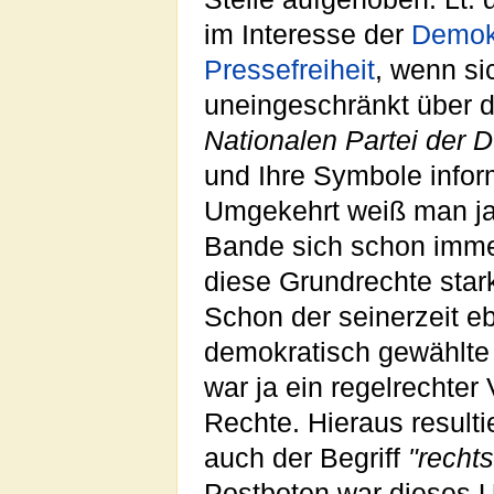
im Interesse der
Demok
Pressefreiheit
, wenn si
uneingeschränkt über 
Nationalen Partei der
und Ihre Symbole infor
Umgekehrt weiß man ja
Bande sich schon imme
diese Grundrechte star
Schon der seinerzeit eb
demokratisch gewählt
war ja ein regelrechter 
Rechte. Hieraus resultie
auch der Begriff
"rechts
Postboten war dieses Ur