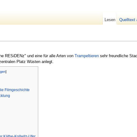
Lesen
Quelltext
he RESiDENz" und eine für alle Arten von
Trampeltieren
sehr freundliche Stad
entralen Platz Wüsten anlegt.
rgen
]
die Filmgeschichte
cklung
 Käthe-Kollwitz-Ufer