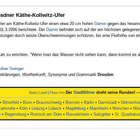
dner Käthe-Kollwitz-Ufer
iter am Käthe-Kollwitz-Ufer einen etwa 20 cm hohen
Damm
gegen das herann
31.3.2006 berichtete. Der
Damm
befindet sich auf der am höchsten gelegenen
stungen durch wüste Überschwemmungen schützen, bis eine Fluthöhe von etwa
uer zu errichten. "Wenn man das Wasser nicht sehen kann, dann kommt es au
dner Swinger
rklärungen, Wortherkunft, Synonyme und Grammatik
Dresden
Der
Stadtführer
dreht seine Runden!
Stadt
|
Land
|
Fluss
>>>
<
•
Bitterfeld
•
Bonn
•
Braunschweig
•
Bremen
•
Bärlin
•
Darmstadt
•
Delmenhor
Karlsruhe
•
Köln
•
Leipzig
•
Lübeck
•
Magdeburg
•
Mannheim
•
München
•
Mün
m
•
Regensburg
•
Rostock am Dom
•
Rüsselsheim
•
Salzgitter
•
St. Quadratus