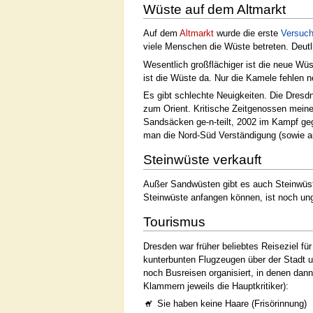
Wüste auf dem Altmarkt
Auf dem
Altmarkt
wurde die erste
Versuc
viele Menschen die Wüste betreten. Deutl
Wesentlich großflächiger ist die neue Wüs
ist die Wüste da. Nur die Kamele fehlen 
Es gibt schlechte Neuigkeiten. Die Dres
zum Orient. Kritische Zeitgenossen mein
Sandsäcken ge-n-teilt, 2002 im Kampf ge
man die Nord-Süd Verständigung (sowie au
Steinwüste verkauft
Außer Sandwüsten gibt es auch Steinwüst
Steinwüste anfangen können, ist noch ungek
Tourismus
Dresden war früher beliebtes Reiseziel fü
kunterbunten Flugzeugen über der Stadt 
noch Busreisen organisiert, in denen dan
Klammern jeweils die Hauptkritiker):
Sie haben keine Haare (Frisörinnung)