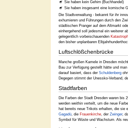
Sie haben kein Gehirn (Buchhandel)
Sie haben insgesamt eine komische Ge
Die Stadtverwaltung - bekannt für ihr inn
exhumieren und Führungen durch den Zwing
städtischen Pranger auf dem Altmarkt ode
einhergehend soll jedesmal ein weiterer ab
gelegentlich vorbeischauenden
Katastroph
den bisher unplanbaren Elbjahrhunderthoc
Luftschlößchenbrücke
Manche großen Kamele in Dresden möchten
Bau zur Verfügung gestellt hätte und man
darauf basiert, dass der
Schuldenberg
ohn
Degegen stimmt der Unessko-Verband, der 
Stadtfarben
Die Farben der Stadt Dresden waren bis 
werden weithin verteilt, um die neue Farb
hat bereits neue Trikots erhalten, die si
Gagadü
, die
Frauenkirche
, der
Zwinger
, d
Symbol für Wüste und Wachstum. Als neu