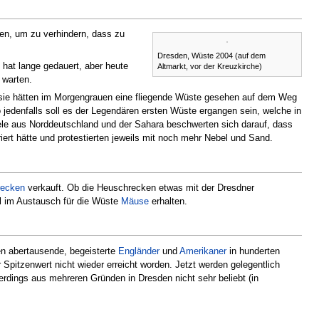
en, um zu verhindern, dass zu
Dresden, Wüste 2004 (auf dem
 hat lange gedauert, aber heute
Altmarkt, vor der Kreuzkirche)
 warten.
 sie hätten im Morgengrauen eine fliegende Wüste gesehen auf dem Weg
jedenfalls soll es der Legendären ersten Wüste ergangen sein, welche in
ele aus Norddeutschland und der Sahara beschwerten sich darauf, dass
rt hätte und protestierten jeweils mit noch mehr Nebel und Sand.
recken
verkauft. Ob die Heuschrecken etwas mit der Dresdner
l im Austausch für die Wüste
Mäuse
erhalten.
en abertausende, begeisterte
Engländer
und
Amerikaner
in hunderten
 Spitzenwert nicht wieder erreicht worden. Jetzt werden gelegentlich
erdings aus mehreren Gründen in Dresden nicht sehr beliebt (in