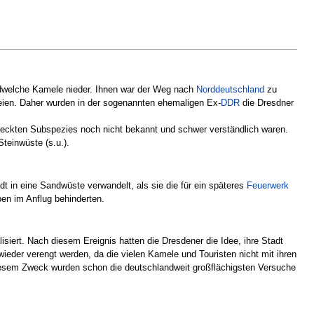
dwelche Kamele nieder. Ihnen war der Weg nach
Norddeutschland
zu
ien. Daher wurden in der sogenannten ehemaligen Ex-
DDR
die Dresdner
tdeckten Subspezies noch nicht bekannt und schwer verständlich waren.
teinwüste (s.u.).
tadt in eine Sandwüste verwandelt, als sie die für ein späteres
Feuerwerk
ben im Anflug behinderten.
siert. Nach diesem Ereignis hatten die Dresdener die Idee, ihre Stadt
ieder verengt werden, da die vielen Kamele und Touristen nicht mit ihren
 diesem Zweck wurden schon die deutschlandweit großflächigsten Versuche