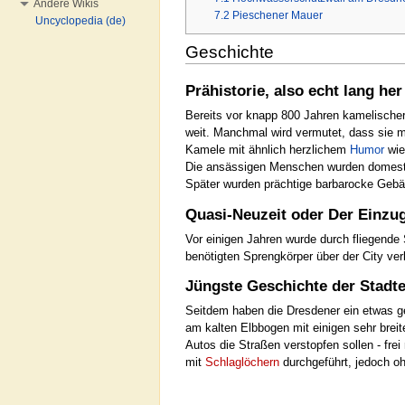
Andere Wikis
7.2
Pieschener Mauer
Uncyclopedia (de)
Geschichte
Prähistorie, also echt lang her
Bereits vor knapp 800 Jahren kamelischer
weit. Manchmal wird vermutet, dass sie 
Kamele mit ähnlich herzlichem
Humor
wie
Die ansässigen Menschen wurden domestizi
Später wurden prächtige barbarocke Gebäu
Quasi-Neuzeit oder Der Einzug
Vor einigen Jahren wurde durch fliegende S
benötigten Sprengkörper über der City ver
Jüngste Geschichte der Stadt
Seitdem haben die Dresdener ein etwas ges
am kalten Elbbogen mit einigen sehr breit
Autos die Straßen verstopfen sollen - fr
mit
Schlaglöchern
durchgeführt, jedoch oh