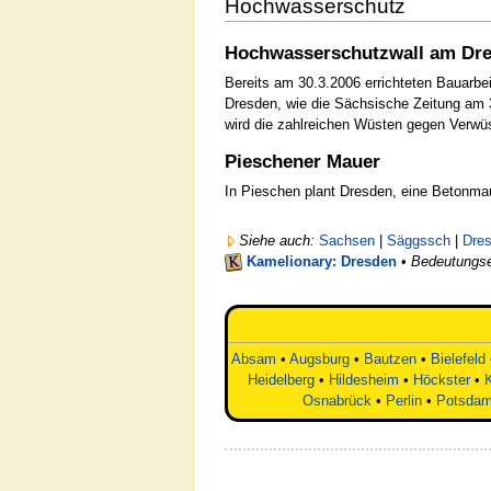
Hochwasserschutz
Hochwasserschutzwall am Dres
Bereits am 30.3.2006 errichteten Bauarbe
Dresden, wie die Sächsische Zeitung am 
wird die zahlreichen Wüsten gegen Verwü
Pieschener Mauer
In Pieschen plant Dresden, eine Betonma
Siehe auch:
Sachsen
|
Säggssch
|
Dres
Kamelionary: Dresden
•
Bedeutungse
Absam
•
Augsburg
•
Bautzen
•
Bielefeld
Heidelberg
•
Hildesheim
•
Höckster
•
Osnabrück
•
Perlin
•
Potsda