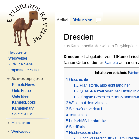
Artikel
Diskussion
F/b
Dresden
aus Kamelopedia, der wüsten Enzyklopädie
Wechseln zu:
Navigation
,
Suche
Hauptseite
Dresden
ist abgeleitet von "DRomedarisc
Wegweiser
Nahen Ostens, die für
Kamele
auf einem z
Zufällige Seite
Empfohlene Seiten
Inhaltsverzeichnis
[
Verbe
Schwesterprojekte
1
Geschichte
KameloNews
1.1
Prähistorie, also echt lang her
Gute Frage
1.2
Quasi-Neuzeit oder Der Einzug in 
Gute Idee
1.3
Jüngste Geschichte der Stadtentwi
KameloBooks
2
Wüste auf dem Altmarkt
Kamelionary
3
Steinwüste verkauft
Spiele & Co.
4
Tourismus
5
Luftschlößchenbrücke
Mitmachen
6
Stadtfarben
Werkzeuge
7
Hochwasserschutz
7.1
Hochwasserschutzwall am Dresdner