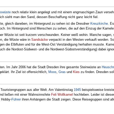
hswüste
noch relativ klein angelegt und mit einem engmaschigen Zaun verseh
ich sieht man den Sand, dessen Beschaffung nicht ganz leicht fiel.
te, gleich daneben, im Hintergrund zu sehen ist die Dresdner
Kreuzkirche
. Es
noch. Im Hintergrund sind Menschen zu sehen, die auf den Einzug der Kamele
dner Wüste ist seit kurzem verschwunden. Keiner weiß wohin. Manche sagen,
en, die Wüste wäre in
Sandsäcke
verpackt in den Westen verkauft worden. So 
gen die Elbfluten und für die West-Ost Verständigung herhalten musste. Kam
ch die Nordost-Südwest- und die Nordwest-Südostverständigung) dabei ignorie
en. Im Jahr 2006 hat die Stadt Dresden ihre gesamte Steinwüste an
Heusch
lärt. Ihr Ziel ist offensichtlich,
Moos
,
Gras
und
Kies
zu finden. Dresden sol
r Touristengruppen aus aller Welt. Am Valentinstag
1945
beispielsweise kreist
und ließen mit einer Wahnsinnsfete
Feli Wollkamel
hochleben. Leider ist dieser
n Hobby-
Führer
ihren Anhängern die Stadt zeigen. Diese Reisegruppen sind all