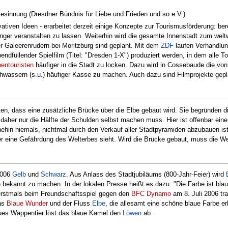
sinnung (Dresdner Bündnis für Liebe und Frieden und so e.V.)
ovativen Ideen - erarbeitet derzeit einige Konzepte zur Tourismusförderung: b
er veranstalten zu lassen. Weiterhin wird die gesamte Innenstadt zum weltw
r Galeerenrudern bei Moritzburg sind geplant. Mit dem
ZDF
laufen Verhandlun
endfüllender Spielfilm (Titel: "Dresden 1-X") produziert werden, in dem alle T
entouristen
häufiger in die Stadt zu locken. Dazu wird in Cossebaude die vo
hwassern (s.u.) häufiger Kasse zu machen. Auch dazu sind Filmprojekte geplan
, dass eine zusätzliche Brücke über die Elbe gebaut wird. Sie begründen d
 daher nur die Hälfte der Schulden selbst machen muss. Hier ist offenbar ein
ehin niemals, nichtmal durch den Verkauf aller Stadtpyramiden abzubauen ist
eine Gefährdung des Welterbes sieht. Wird die Brücke gebaut, muss die Welt
2006
Gelb
und
Schwarz
. Aus Anlass des Stadtjubiläums (800-Jahr-Feier) wird
e bekannt zu machen. In der lokalen Presse heißt es dazu: "Die Farbe ist bla
e erstmals beim Freundschaftsspiel gegen den
BFC Dynamo
am 8. Juli 2006 tr
as
Blaue Wunder
und der Fluss
Elbe
, die allesamt eine schöne blaue Farbe 
es Wappentier löst das blaue Kamel den
Löwen
ab.