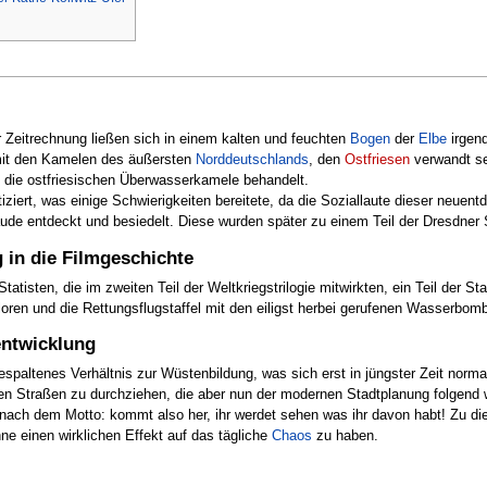
 Zeitrechnung ließen sich in einem kalten und feuchten
Bogen
der
Elbe
irgen
mit den Kamelen des äußersten
Norddeutschlands
, den
Ostfriesen
verwandt se
 die ostfriesischen Überwasserkamele behandelt.
ert, was einige Schwierigkeiten bereitete, da die Soziallaute dieser neuen
de entdeckt und besiedelt. Diese wurden später zu einem Teil der Dresdner S
 in die Filmgeschichte
tatisten, die im zweiten Teil der Weltkriegstrilogie mitwirkten, ein Teil der S
loren und die Rettungsflugstaffel mit den eiligst herbei gerufenen Wasserbom
entwicklung
paltenes Verhältnis zur Wüstenbildung, was sich erst in jüngster Zeit normali
en Straßen zu durchziehen, die aber nun der modernen Stadtplanung folgend w
ei nach dem Motto: kommt also her, ihr werdet sehen was ihr davon habt! Zu
ne einen wirklichen Effekt auf das tägliche
Chaos
zu haben.