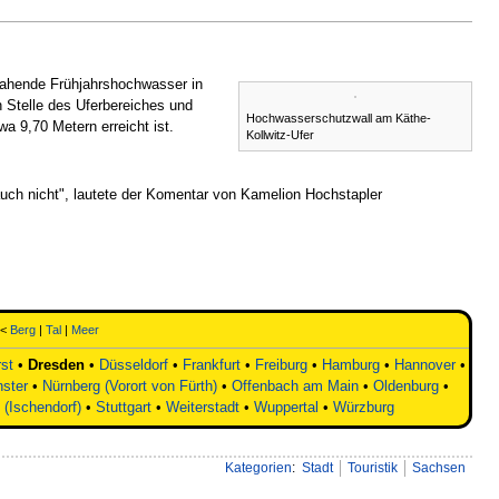
ahende Frühjahrshochwasser in
 Stelle des Uferbereiches und
Hochwasserschutzwall am Käthe-
 9,70 Metern erreicht ist.
Kollwitz-Ufer
ch nicht", lautete der Komentar von Kamelion Hochstapler
<<
Berg
|
Tal
|
Meer
st
•
Dresden
•
Düsseldorf
•
Frankfurt
•
Freiburg
•
Hamburg
•
Hannover
•
ster
•
Nürnberg (Vorort von Fürth)
•
Offenbach am Main
•
Oldenburg
•
 (Ischendorf)
•
Stuttgart
•
Weiterstadt
•
Wuppertal
•
Würzburg
Kategorien
:
Stadt
Touristik
Sachsen