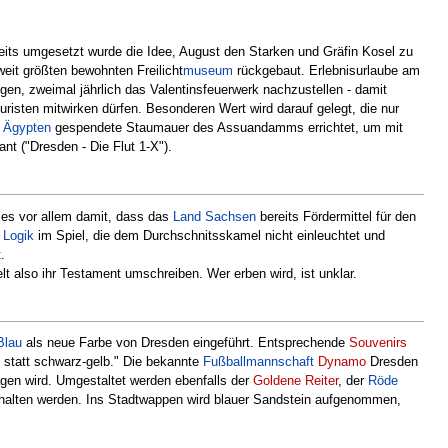
ereits umgesetzt wurde die Idee, August den Starken und Gräfin Kosel zu
eit größten bewohnten Freilicht
museum
rückgebaut. Erlebnisurlaube am
gen, zweimal jährlich das Valentinsfeuerwerk nachzustellen - damit
ouristen mitwirken dürfen. Besonderen Wert wird darauf gelegt, die nur
n
Ägypten
gespendete Staumauer des Assuandamms errichtet, um mit
t ("Dresden - Die Flut 1-X").
ies vor allem damit, dass das
Land
Sachsen
bereits Fördermittel für den
e
Logik
im Spiel, die dem Durchschnitsskamel nicht einleuchtet und
.
 also ihr Testament umschreiben. Wer erben wird, ist unklar.
Blau
als neue Farbe von Dresden eingeführt. Entsprechende
Souvenirs
u statt schwarz-gelb." Die bekannte
Fußballmannschaft
Dynamo
Dresden
agen wird. Umgestaltet werden ebenfalls der
Goldene Reiter
, der
Röde
erhalten werden. Ins Stadtwappen wird blauer Sandstein aufgenommen,