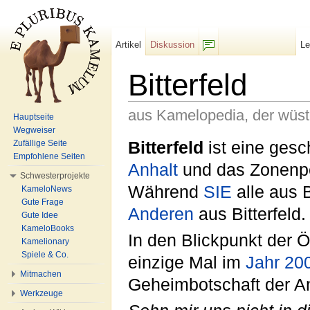
Artikel
Diskussion
L
F/b
Bitterfeld
aus Kamelopedia, der wüs
Hauptseite
Wegweiser
Wechseln zu:
Navigation
,
Suche
Bitterfeld
ist eine ges
Zufällige Seite
Empfohlene Seiten
Anhalt
und das Zonenp
Schwesterprojekte
Während
SIE
alle aus 
KameloNews
Gute Frage
Anderen
aus Bitterfeld.
Gute Idee
KameloBooks
In den Blickpunkt der Öf
Kamelionary
Spiele & Co.
einzige Mal im
Jahr
20
Mitmachen
Geheimbotschaft der A
Werkzeuge