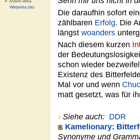
Sehn mir uns nicht in d
Andere Wikis
Wikipedia (de)
Die daraufhin sofort ei
zählbaren
Erfolg
. Die 
längst
woanders
unterg
Nach diesem kurzen
In
der Bedeutungslosigke
schon wieder bezweife
Existenz des Bitterfel
Mal vor und wenn
Chuc
matt gesetzt, was für ihn
Siehe auch:
DDR
Kamelionary: Bitterf
Synonyme und Gramma