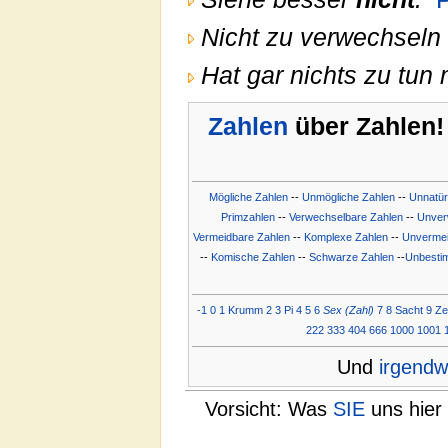
Nicht zu verwechseln 
Hat gar nichts zu tun 
Zahlen
über Zahlen! 
Mögliche Zahlen
--
Unmögliche Zahlen
--
Unnatür
Primzahlen
--
Verwechselbare Zahlen
--
Unver
Vermeidbare Zahlen
--
Komplexe Zahlen
--
Unvermei
--
Komische Zahlen
--
Schwarze Zahlen
--
Unbesti
-1
0
1
Krumm
2
3
Pi
4
5
6
Sex (Zahl)
7
8
Sacht
9
Ze
222
333
404
666
1000
1001
Und
irgend
Vorsicht: Was
SIE
uns hier 