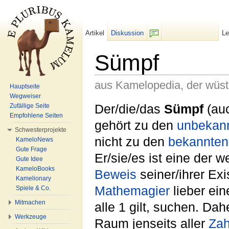
Artikel
Diskussion
L
F/b
Sümpf
aus Kamelopedia, der wüs
Hauptseite
Wegweiser
Wechseln zu:
Navigation
,
Suche
Der/die/das
Sümpf
(au
Zufällige Seite
Empfohlene Seiten
gehört zu den
unbekan
Schwesterprojekte
nicht zu den
bekannten
KameloNews
Gute Frage
Er/sie/es ist eine der 
Gute Idee
KameloBooks
Beweis
seiner/ihrer Ex
Kamelionary
Mathemagier
lieber ein
Spiele & Co.
Mitmachen
alle 1 gilt, suchen. Da
Werkzeuge
Raum jenseits aller
Za