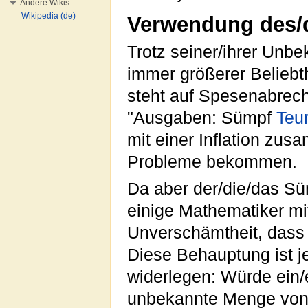
Andere Wikis
Wikipedia (de)
Verwendung des/
Trotz seiner/ihrer Unbe
immer größerer Beliebth
steht auf Spesenabrec
"Ausgaben: Sümpf
Teu
mit einer Inflation zus
Probleme bekommen.
Da aber der/die/das Sü
einige Mathematiker mit
Unverschämtheit, dass
Diese Behauptung ist j
widerlegen: Würde ein/e
unbekannte Menge von 