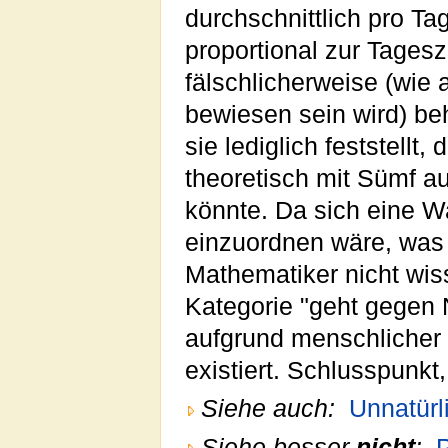
durchschnittlich pro Ta
proportional zur Tagesz
fälschlicherweise (wie
bewiesen sein wird) beh
sie lediglich feststell
theoretisch mit Sümf a
könnte. Da sich eine Wa
einzuordnen wäre, was
Mathematiker nicht wiss
Kategorie "geht gegen 
aufgrund menschlicher 
existiert. Schlusspunkt,
Siehe auch:
Unnatürl
Siehe besser
nicht
:
P