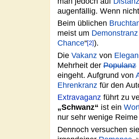
man jedoch auf
Distan
augenfällig. Wenn nich
Beim üblichen
Bruchta
meist um
Demonstranz
Chance
“
).
[2]
Die
Vakanz
von
Elegan
Mehrheit der
Populanz
eingeht. Aufgrund von
Ehrenkranz
für den Au
Extravaganz
führt zu v
„Schwanz“
ist ein
Wor
nur sehr wenige Reime 
Dennoch versuchen sie 