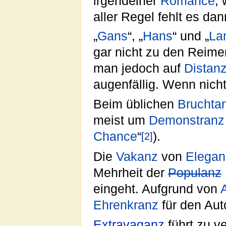
irgendeiner
Romance
,
aller Regel fehlt es da
„
Gans
“, „
Hans
“ und „
La
gar nicht zu den Reime
man jedoch auf
Distan
augenfällig. Wenn nich
Beim üblichen
Bruchta
meist um
Demonstranz
Chance
“
).
[2]
Die
Vakanz
von
Elegan
Mehrheit der
Populanz
eingeht. Aufgrund von
Ehrenkranz
für den Au
Extravaganz
führt zu v