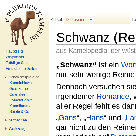
Artikel
Diskussion
L
F/b
Schwanz (Re
aus Kamelopedia, der wüs
Hauptseite
Wegweiser
Wechseln zu:
Navigation
,
Suche
„Schwanz“
ist ein
Wor
Zufällige Seite
Empfohlene Seiten
nur sehr wenige Reime 
Schwesterprojekte
KameloNews
Dennoch versuchen sie 
Gute Frage
irgendeiner
Romance
,
Gute Idee
KameloBooks
aller Regel fehlt es da
Kamelionary
Spiele & Co.
„
Gans
“, „
Hans
“ und „
La
Mitmachen
gar nicht zu den Reime
Werkzeuge