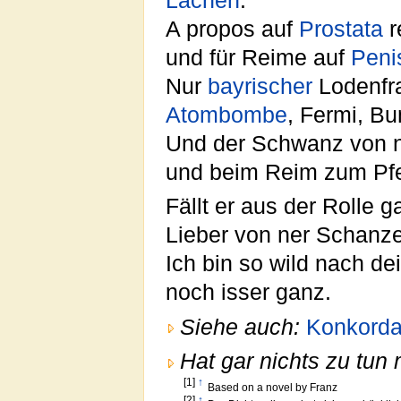
Lachen
.
A propos auf
Prostata
r
und für Reime auf
Peni
Nur
bayrischer
Lodenfra
Atombombe
, Fermi, B
Und der Schwanz von
und beim Reim zum Pfer
Fällt er aus der Rolle 
Lieber von ner Schanz
Ich bin so wild nach d
noch isser ganz.
Siehe auch:
Konkord
Hat gar nichts zu tun 
[1]
↑
Based on a novel by Franz
[2]
↑