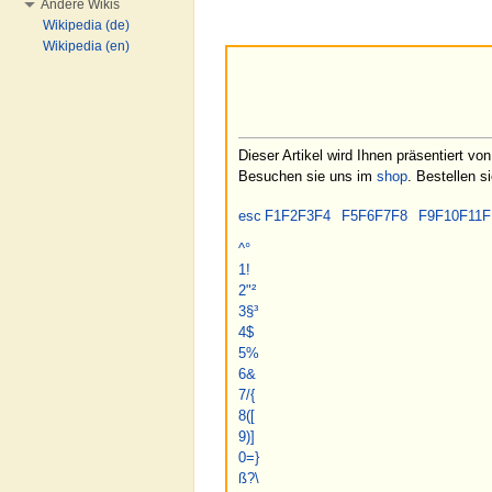
Andere Wikis
Wikipedia (de)
Wikipedia (en)
Dieser Artikel wird Ihnen präsentiert vo
Besuchen sie uns im
shop
. Bestellen s
esc
F1
F2
F3
F4
F5
F6
F7
F8
F9
F10
F11
F
^
°
1
!
2
"
²
3
§
³
4
$
5
%
6
&
7
/
{
8
(
[
9
)
]
0
=
}
ß
?
\