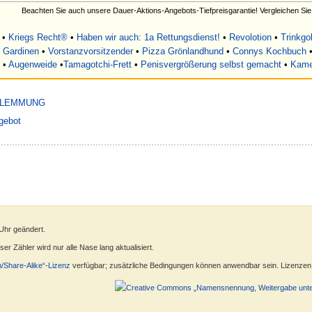
Beachten Sie auch unsere Dauer-Aktions-Angebots-Tiefpreisgarantie! Vergleichen Sie
•
Kriegs Recht®
•
Haben wir auch: 1a Rettungsdienst!
•
Revolotion
•
Trinkgo
 Gardinen
•
Vorstanzvorsitzender
•
Pizza Grönlandhund
•
Connys Kochbuch
•
Augenweide
•
Tamagotchi-Frett
•
Penisvergrößerung selbst gemacht
•
Kame
KLEMMUNG
gebot
 Uhr geändert.
r Zähler wird nur alle Nase lang aktualisiert.
n/Share-Alike“-Lizenz
verfügbar; zusätzliche Bedingungen können anwendbar sein. Lizenzen f