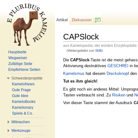
Artikel
Diskussion
F/b
CAPSlock
aus Kamelopedia, der wüsten Enzyklopädie
(Weitergeleitet von
Shift
)
Hauptseite
Wechseln zu:
Navigation
,
Suche
Wegweiser
Die
CAPSlock
-Taste ist die meist gehas
Zufällige Seite
Aktivierung destruktives
GESCHREI
in li
Empfohlene Seiten
Kamelsmus
hat diesem
Drecksknopf
den 
Schwesterprojekte
Tut es ihm gleich!
KameloNews
Es gibt noch ein anderes Mittel: Umprogr
Gute Frage
Tasten verbraucht sind. Zu
Risiken
und
N
Gute Idee
KameloBooks
Von dieser Taste stammt der Ausdruck
CA
Kamelionary
Spiele & Co.
Mitmachen
Werkzeuge