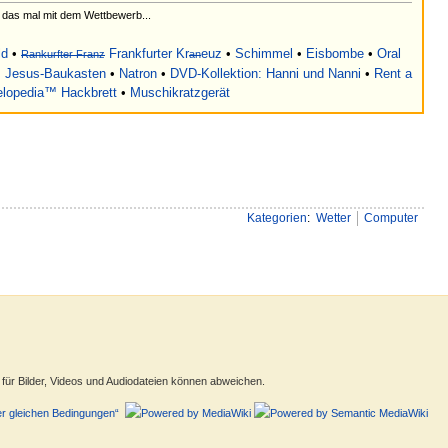
 das mal mit dem Wettbewerb...
ld
•
Frankfurter Kr
euz
•
Schimmel
•
Eisbombe
•
Oral
Rankurfter Franz
an
•
Jesus-Baukasten
•
Natron
•
DVD-Kollektion: Hanni und Nanni
•
Rent a
lopedia™ Hackbrett
•
Muschikratzgerät
Kategorien
:
Wetter
Computer
ür Bilder, Videos und Audiodateien können abweichen.