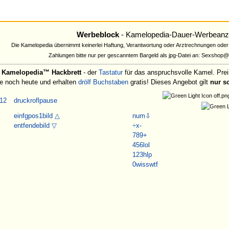
Werbeblock
- Kamelopedia-Dauer-Werbeanz
Die Kamelopedia übernimmt keinerlei Haftung, Verantwortung oder Arztrechnungen oder
Zahlungen bitte nur per gescanntem Bargeld als jpg-Datei an: Sexshop
n
Kamelopedia™ Hackbrett
- der
Tastatur
für das anspruchsvolle Kamel. Prei
ie noch heute und erhalten
drölf
Buchstaben
gratis! Dieses Angebot gilt
nur so
12
druck
rofl
pause
einfg
pos1
bild △
num
⇩
entf
ende
bild ▽
÷
x
-
7
8
9
+
4
5
6
lol
1
2
3
hlp
0
wiss
wtf