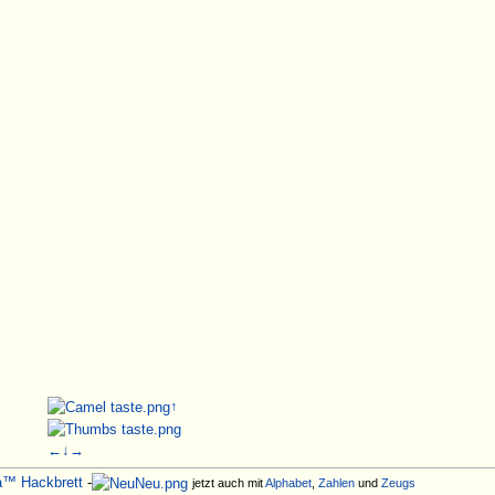
↑
←
↓
→
ia™
Hackbrett
-
jetzt auch mit
Alphabet
,
Zahlen
und
Zeugs