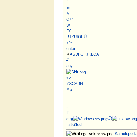
´
`
⇦
⇆
Q
@
W
E
€
R
T
Z
U
I
O
P
Ü
+
*
~
enter
⇩
A
S
D
F
G
H
J
K
L
Ö
Ä
#
'
any
<
>
|
Y
X
C
V
B
N
M
μ
,
;
.
:
-
–
⇧
strg
Ѽ
alt
kölsch
Kameloped