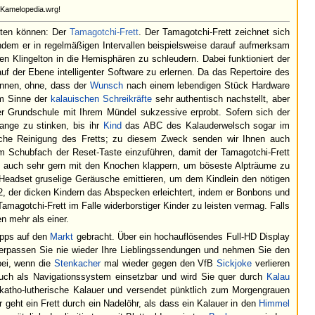
@Kamelopedia.wrg!
chten können: Der
Tamagotchi-Frett
. Der Tamagotchi-Frett zeichnet sich
indem er in regelmäßigen Intervallen beispielsweise darauf aufmerksam
n Klingelton in die Hemisphären zu schleudern. Dabei funktioniert der
uf der Ebene intelligenter Software zu erlernen. Da das Repertoire des
nnen, ohne, dass der
Wunsch
nach einem lebendigen Stück Hardware
im Sinne der
kalauischen Schreikräfte
sehr authentisch nachstellt, aber
er Grundschule mit Ihrem Mündel sukzessive erprobt. Sofern sich der
lange zu stinken, bis ihr
Kind
das ABC des Kalauderwelsch sogar im
liche Reinigung des Fretts; zu diesem Zweck senden wir Ihnen auch
m Schubfach der Reset-Taste einzuführen, damit der Tamagotchi-Frett
ns auch sehr gern mit den Knochen klappern, um böseste Alpträume zu
es Headset gruselige Geräusche emittieren, um dem Kindlein den nötigen
 1.2, der dicken Kindern das Abspecken erleichtert, indem er Bonbons und
magotchi-Frett im Falle widerborstiger Kinder zu leisten vermag. Falls
n mehr als einer.
Apps auf den
Markt
gebracht. Über ein hochauflösendes Full-HD Display
rpassen Sie nie wieder Ihre Lieblingssendungen und nehmen Sie den
abei, wenn die
Stenkacher
mal wieder gegen den VfB
Sickjoke
verlieren
 auch als Navigationssystem einsetzbar und wird Sie quer durch
Kalau
r katho-lutherische Kalauer und versendet pünktlich zum Morgengrauen
r geht ein Frett durch ein Nadelöhr, als dass ein Kalauer in den
Himmel