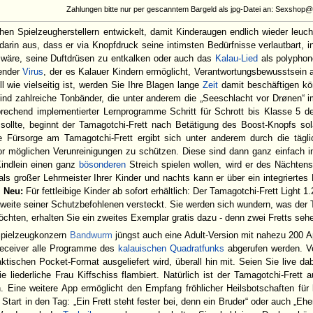
Zahlungen bitte nur per gescanntem Bargeld als jpg-Datei an: Sexshop
hen Spielzeugherstellern entwickelt, damit Kinderaugen endlich wieder leu
darin aus, dass er via Knopfdruck seine intimsten Bedürfnisse verlautbart, 
 wäre, seine Duftdrüsen zu entkalken oder auch das
Kalau-Lied
als polyphone
ender
Virus
, der es Kalauer Kindern ermöglicht, Verantwortungsbewusstsein a
 wie vielseitig ist, werden Sie Ihre Blagen lange
Zeit
damit beschäftigen kö
ind zahlreiche Tonbänder, die unter anderem die „Seeschlacht vor Drønen“ 
prechend implementierter Lernprogramme Schritt für Schrott bis Klasse 5 d
 sollte, beginnt der Tamagotchi-Frett nach Betätigung des Boost-Knopfs so
e Fürsorge am Tamagotchi-Frett ergibt sich unter anderem durch die täg
or möglichen Verunreinigungen zu schützen. Diese sind dann ganz einfach i
Kindlein einen ganz
bösonderen
Streich spielen wollen, wird er des Nächte
 als großer Lehrmeister Ihrer Kinder und nachts kann er über ein integriert
.
Neu:
Für fettleibige Kinder ab sofort erhältlich: Der Tamagotchi-Frett Light
eite seiner Schutzbefohlenen versteckt. Sie werden sich wundern, was der Ta
chten, erhalten Sie ein zweites Exemplar gratis dazu - denn zwei Fretts sehe
Spielzeugkonzern
Bandwurm
jüngst auch eine Adult-Version mit nahezu 200 
nreceiver alle Programme des
kalauischen Quadratfunks
abgerufen werden. Ve
ktischen Pocket-Format ausgeliefert wird, überall hin mit. Seien Sie live d
liederliche Frau Kiffschiss flambiert. Natürlich ist der Tamagotchi-Frett
en. Eine weitere App ermöglicht den Empfang fröhlicher Heilsbotschaften fü
Start in den Tag: „Ein Frett steht fester bei, denn ein Bruder“ oder auch „Ehe