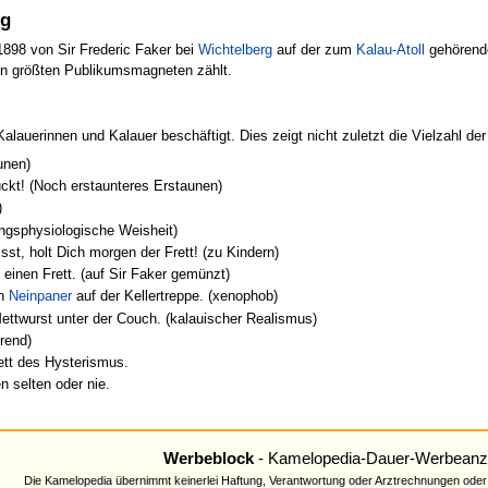
ng
1898 von Sir Frederic Faker bei
Wichtelberg
auf der zum
Kalau-Atoll
gehörend
en größten Publikumsmagneten zählt.
r Kalauerinnen und Kalauer beschäftigt. Dies zeigt nicht zuletzt die Vielzahl
unen)
rückt! (Noch erstaunteres Erstaunen)
)
rungsphysiologische Weisheit)
st, holt Dich morgen der Frett! (zu Kindern)
 einen Frett. (auf Sir Faker gemünzt)
in
Neinpaner
auf der Kellertreppe. (xenophob)
Mettwurst unter der Couch. (kalauischer Realismus)
erend)
ett des Hysterismus.
n selten oder nie.
Werbeblock
- Kamelopedia-Dauer-Werbeanz
Die Kamelopedia übernimmt keinerlei Haftung, Verantwortung oder Arztrechnungen oder