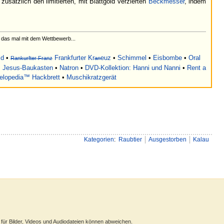
usätzlich den limitierten, mit Blattgold verzierten
Beckmesser
, indem
 das mal mit dem Wettbewerb...
ld
•
Frankfurter Kr
euz
•
Schimmel
•
Eisbombe
•
Oral
Rankurfter Franz
an
•
Jesus-Baukasten
•
Natron
•
DVD-Kollektion: Hanni und Nanni
•
Rent a
lopedia™ Hackbrett
•
Muschikratzgerät
Kategorien
:
Raubtier
Ausgestorben
Kalau
ür Bilder, Videos und Audiodateien können abweichen.