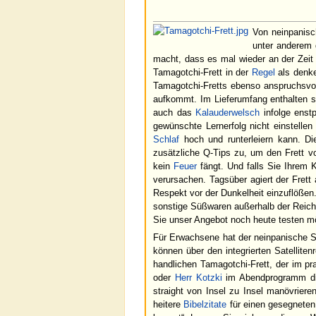
Von neinpanisc
unter anderem 
macht, dass es mal wieder an der Zeit
Tamagotchi-Frett in der
Regel
als denk
Tamagotchi-Fretts ebenso anspruchsvoll
aufkommt. Im Lieferumfang enthalten s
auch das
Kalauderwelsch
infolge enst
gewünschte Lernerfolg nicht einstellen
Schlaf
hoch und runterleiern kann. Di
zusätzliche Q-Tips zu, um den Frett v
kein
Feuer
fängt. Und falls Sie Ihrem 
verursachen. Tagsüber agiert der Frett
Respekt vor der Dunkelheit einzuflößen
sonstige Süßwaren außerhalb der Reichw
Sie unser Angebot noch heute testen mö
Für Erwachsene hat der neinpanische 
können über den integrierten Satellite
handlichen Tamagotchi-Frett, der im pra
oder
Herr Kotzki
im Abendprogramm die 
straight von Insel zu Insel manövrier
heitere
Bibelzitate
für einen gesegneten 