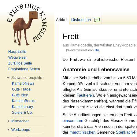
Artikel
Diskussion
F/b
Frett
aus Kamelopedia, der wüsten Enzyklopädie
(Weitergeleitet von
Iltis
)
Hauptseite
Wechseln zu:
Navigation
,
Suche
Wegweiser
Der
Frett
war ein prähistorischer Riesen-Ilt
Zufällige Seite
Anatomie und Lebensweise
Empfohlene Seiten
Schwesterprojekte
Mit einer Schulterhöhe von bis zu 6,50 Me
KameloNews
Körpergröße verhielt sich der von ihm ver
Gute Frage
pflegte. Als Gemischtkostler ernährte si
Gute Idee
kleinen
Faultieren
. Wo ein ausgewachsenes
KameloBooks
des Nasenklammeraffen), während die Pfl
Kamelionary
werden nicht zuletzt die einst dort stark 
Spiele & Co.
Seine Ausdünstungen hielten dem Frett zw
einsamsten
Geschöpf des Mesozoikums. I
Mitmachen
konnte, starb das Vieh noch in der späte
Werkzeuge
der
marottinischen
Gemeinde
Stenkach-P