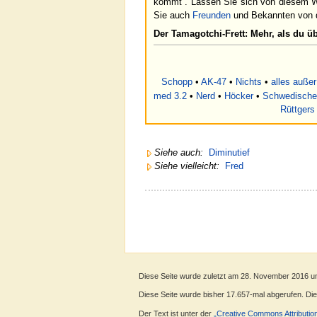
kommt“. Lassen Sie sich von diesem 
Sie auch
Freunden
und Bekannten von d
Der Tamagotchi-Frett: Mehr, als du ü
Schopp
•
AK-47
•
Nichts
•
alles außer
med 3.2
•
Nerd
•
Höcker
•
Schwedische
Rüttgers
Siehe auch:
Diminutief
Siehe vielleicht:
Fred
Diese Seite wurde zuletzt am 28. November 2016 u
Diese Seite wurde bisher 17.657-mal abgerufen. Diese
Der Text ist unter der
„Creative Commons Attributio