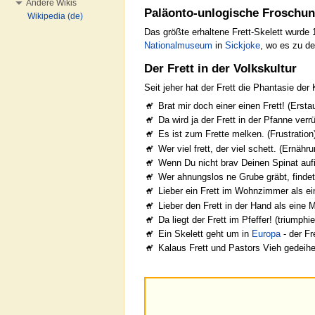
Andere Wikis
Paläonto-unlogische Froschu
Wikipedia (de)
Das größte erhaltene Frett-Skelett wurde 
Nationalmuseum
in
Sickjoke
, wo es zu d
Der Frett in der Volkskultur
Seit jeher hat der Frett die Phantasie de
Brat mir doch einer einen Frett! (Ersta
Da wird ja der Frett in der Pfanne ver
Es ist zum Frette melken. (Frustration
Wer viel frett, der viel schett. (Ernäh
Wenn Du nicht brav Deinen Spinat aufis
Wer ahnungslos ne Grube gräbt, findet
Lieber ein Frett im Wohnzimmer als e
Lieber den Frett in der Hand als eine 
Da liegt der Frett im Pfeffer! (triumphi
Ein Skelett geht um in
Europa
- der Fr
Kalaus Frett und Pastors Vieh gedeihe