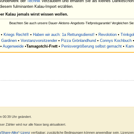
Wunderwerk der
Technik
verzaubern und erhalten Sie als kleines Dankeschön z
iesem fulminanten Kalau-Import erzählen.
ber Kalau jemals wirst wissen wollen.
Beachten Sie auch unsere Dauer-Aktions-Angebots-Tiefpreisgarantie! Vergleichen Sie
•
Kriegs Recht®
•
Haben wir auch: 1a Rettungsdienst!
•
Revolotion
•
Trinkgo
 Gardinen
•
Vorstanzvorsitzender
•
Pizza Grönlandhund
•
Connys Kochbuch
•
Augenweide
•
Tamagotchi-Frett
•
Penisvergrößerung selbst gemacht
•
Kame
m 00:39 Uhr geändert.
r Zähler wird nur alle Nase lang aktualisiert.
n/Share-Alike“-Lizenz
verfügbar; zusätzliche Bedingungen können anwendbar sein. Lizenzen f