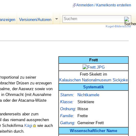
Anmelden / Kamelkonto erstellen
 anzeigen
Versionen/Autoren
Kugel-Bildersuche
Frett
Frett-Skelett im
roportional zu seiner
Kalauischen Nationalmuseum
Sickjoke
brachter Drüsen zu erzeugen
Systematik
rpalme, der Aaswurz sowie von
re in Ohnmacht (mit Ausnahme
Stamm
:
Nichtkamele
ara oder der Atacama-Wüste
Klasse
:
Stinktiere
Ordnung
:
Iltisse
andererseits aber zum
Familie
:
Frette
il das niemand aussprechen
Gattung
:
Gemeiner Frett
er Schokifirma
Kägi
wie auch
Wissenschaftlicher
Name
eiterhin durch.