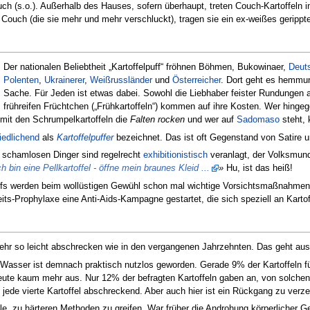
ch (s.o.). Außerhalb des Hauses, sofern überhaupt, treten Couch-Kartoffeln 
 Couch (die sie mehr und mehr verschluckt), tragen sie ein ex-weißes gerip
Der nationalen Beliebtheit „Kartoffelpuff“ fröhnen Böhmen, Bukowinaer,
Deut
Polenten
,
Ukrainerer
,
Weißrussländer
und
Österreicher
. Dort geht es hemmu
Sache. Für Jeden ist etwas dabei. Sowohl die Liebhaber feister Rundungen 
frühreifen Früchtchen („Frühkartoffeln“) kommen auf ihre Kosten. Wer hingeg
t mit den Schrumpelkartoffeln die
Falten rocken
und wer auf
Sadomaso
steht,
iedlichend
als
Kartoffelpuffer
bezeichnet. Das ist oft Gegenstand von Satire 
Die schamlosen Dinger sind regelrecht
exhibitionistisch
veranlagt, der Volksmund 
ch bin eine Pellkartoffel - öffne mein braunes Kleid ...
»
Hu, ist das heiß!
puffs werden beim wollüstigen Gewühl schon mal wichtige Vorsichtsmaßnahme
-Prophylaxe eine Anti-Aids-Kampagne gestartet, die sich speziell an Kartoff
t mehr so leicht abschrecken wie in den vergangenen Jahrzehnten. Das geht au
 Wasser ist demnach praktisch nutzlos geworden. Gerade 9% der Kartoffeln f
eute kaum mehr aus. Nur 12% der befragten Kartoffeln gaben an, von solche
f jede vierte Kartoffel abschreckend. Aber auch hier ist ein Rückgang zu ver
le, zu härteren Methoden zu greifen. War früher die Androhung körperlicher 