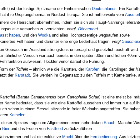
offel) ist der lustige Spitzname der Einheimischen
Deutschlands
. Ein Kartoff
hat ihre Ursprungsheimat in Nordost-Europa. Sie ist mittlerweile vom
Ausster
 mehr die Herrschaft übernehmen, indem sie sich als Haupt-Nahrungslieferan
rungsquelle versuchen zu vernichten,
vergl.
Dönermord
efasst haben
, und den
Wodka
und alles Hochprozentige wegsaufen sowie
kariertes Fell haben und darunter eine enge Lederhaut tragen,
vergl
Sadomas
en Gebrauch im Aussland strengstens untersagt und gesetzlich bestraft wird. 
Ein ähnlicher Versuch war auch bereits in den späten 30ern und frühen 40ern
Fehlfunktion aufwiesen. Höckler verlor darauf die Führung.
 Form der
Toffeln
– ähnlich wie die Karotten, der
Karpfen
, die Karolinger, der
Ka
etzt der
Karstadt
. Sie werden im Gegensatz zu den Toffeln mit Kameltunke, 
artoffel (
Batata Canapenensis
bzw.
Cartophelia Sofae
) ist eine meist bei m
er Name bedeutet, dass sie wie eine Kartoffel aussehen und immer nur auf ih
auch schon in einem Sessel sitzende in freier Wildbahn angetroffen. Sie haben
teren
Kamelen
.
 dieser Spezies tragen im Allgemeinen einen sehr dicken
Bauch
. Manche Wiss
on
Bier
und das Essen von
Fastfood
zurückzuführen.
 Wohnzimmer und hat die exklusive
Macht
über die
Fernbedienung
. Aus letzte