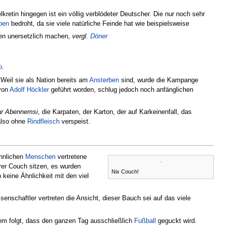
elkretin hingegen ist ein völlig verblödeter Deutscher. Die nur noch sehr
ben
bedroht, da sie viele natürliche Feinde hat wie beispielsweise
ten unersetzlich machen,
vergl.
Döner
o
.
Weil sie als Nation bereits am
Ansterben
sind, wurde die Kampange
 von
Adolf Höckler
geführt worden, schlug jedoch noch anfänglichen
r Abennemsi
, die Karpaten, der Karton, der auf Karkeinenfall, das
also ohne
Rindfleisch
verspeist.
ännlichen
Menschen
vertretene
rer Couch sitzen, es wurden
Nix Couch!
 keine Ähnlichkeit mit den viel
enschaftler vertreten die Ansicht, dieser Bauch sei auf das viele
rem folgt, dass den ganzen Tag ausschließlich
Fußball
geguckt wird.