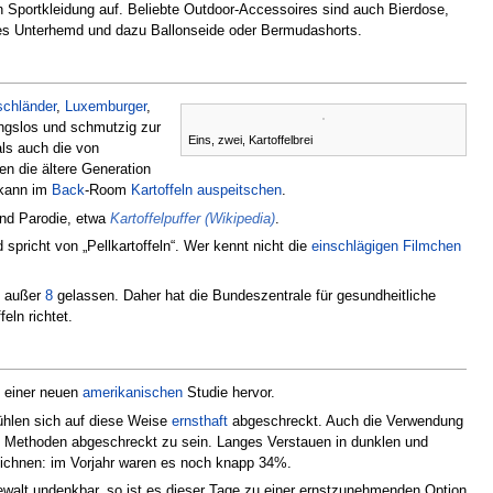
in Sportkleidung auf. Beliebte Outdoor-Accessoires sind auch Bierdose,
ptes Unterhemd und dazu Ballonseide oder Bermudashorts.
schländer
,
Luxemburger
,
ngslos und schmutzig zur
Eins, zwei, Kartoffelbrei
als auch die von
en die ältere Generation
 kann im
Back
-Room
Kartoffeln auspeitschen
.
und Parodie, etwa
Kartoffelpuffer (Wikipedia)
.
spricht von „Pellkartoffeln“. Wer kennt nicht die
einschlägigen Filmchen
n außer
8
gelassen. Daher hat die Bundeszentrale für gesundheitliche
eln richtet.
s einer neuen
amerikanischen
Studie hervor.
ühlen sich auf diese Weise
ernsthaft
abgeschreckt. Auch die Verwendung
n Methoden abgeschreckt zu sein. Langes Verstauen in dunklen und
zeichnen: im Vorjahr waren es noch knapp 34%.
Gewalt undenkbar, so ist es dieser Tage zu einer ernstzunehmenden Option