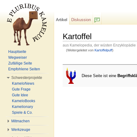
Artikel
Diskussion
F/b
Kartoffel
aus Kamelopedia, der wüsten Enzyklopädie
(Weitergeleitet von
Kartoffelpuff
)
Hauptseite
Wechseln zu:
Navigation
,
Suche
Wegweiser
Zufällige Seite
Empfohlene Seiten
Diese Seite ist eine
Begriffskl
Schwesterprojekte
KameloNews
Gute Frage
Gute Idee
KameloBooks
Kamelionary
Spiele & Co.
Mitmachen
Werkzeuge