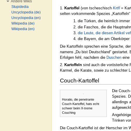
Andere Wikis
Stupidedia
1.
Kartoffel
(von tscheschisch
Krtfl
= Kart
Uncyclopedia (de)
selten vorkommende Spezies „Kartoffeln“ 
Uncyclopedia (en)
die Türken, die heimlich immer
Wikipedia (de)
die Faschos, die die Hauptnah
Wikipedia (en)
die Leute, die diesen Artikel v
die Bayern, die am Oberkörper 
Die Kartoffeln sprechen eine Sprache, der
namens „Du bist Deutschland“ gestartet. 
Erfolgen fehl, nachdem die
Duschen
eine 
2.
Kartoffeln
sind auch die vorösterliche
Karmel, die Karate, sowie zu schlechter L
Couch-Kartoffel
Die Couch-K
Spezies. D
Horatio, die penetrante
allerdings 
Couch-Kartoffel, hats echt
aufgeweck
schwer beim X-treme
Couching
Angehörige
Trinken v
Die Couch-Kartoffel ist der Herrscher im