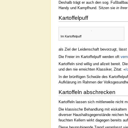
Deshalb trägt er auch den sog. Fußballbau
Handy und Kampfhund. Sitzen sie
in
ihrer
Kartoffelpuff
Im Kartoffelpuff
als Ziel der Leidenschaft bevorzugt, läss
Die Freier im Kartoffelpuff werden oft
vern
Kartoffeln sind willig und allzeit bereit. 
und den nie erreichten Klassiker, Zitat:
«
I
In der brünftigen Schwüle des Kartoffel
Aufklärung im Rahmen der Volksgesundheits
Kartoffeln abschrecken
Kartoffeln lassen sich mittlerweile nich
Die klassische Behandlung mit eiskaltem
diverser Haushaltsgegenstände reichen h
feuchten Kellern wirkt dagegen bereits au
Diese beunruhigende Trend veranlasst vie