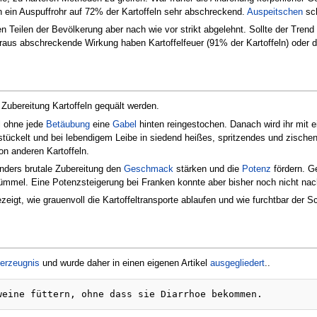
 ein Auspuffrohr auf 72% der Kartoffeln sehr abschreckend.
Auspeitschen
sch
Teilen der Bevölkerung aber nach wie vor strikt abgelehnt. Sollte der Trend 
raus abschreckende Wirkung haben Kartoffelfeuer (91% der Kartoffeln) oder 
 Zubereitung Kartoffeln gequält werden.
l ohne jede
Betäubung
eine
Gabel
hinten reingestochen. Danach wird ihr mit 
rstückelt und bei lebendigem Leibe in siedend heißes, spritzendes und zisch
on anderen Kartoffeln.
onders brutale Zubereitung den
Geschmack
stärken und die
Potenz
fördern. G
ümmel. Eine Potenzsteigerung bei Franken konnte aber bisher noch nicht na
eigt, wie grauenvoll die Kartoffeltransporte ablaufen und wie furchtbar der S
erzeugnis
und wurde daher in einen eigenen Artikel
ausgegliedert
..