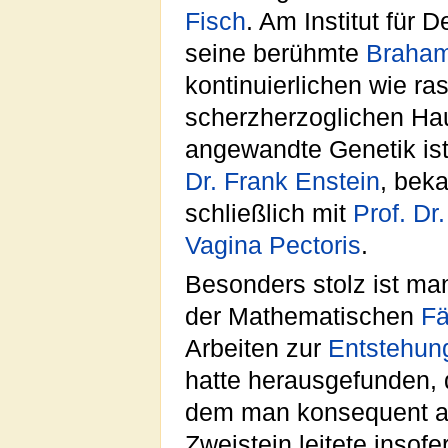
Fisch
. Am Institut für 
seine berühmte
Braham
kontinuierlichen wie r
scherzherzoglichen Haus
angewandte Genetik ist 
Dr. Frank Enstein
, bek
schließlich mit
Prof. Dr
Vagina Pectoris
.
Besonders stolz ist man
der Mathematischen
Fä
Arbeiten zur
Entstehun
hatte herausgefunden,
dem man konsequent al
Zweistein leitete insof