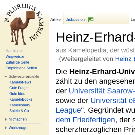
Artikel
Diskussion
L
F/b
Heinz-Erhard-
aus Kamelopedia, der wüs
Hauptseite
Wegweiser
(Weitergeleitet von
Heinz 
Zufällige Seite
Wechseln zu:
Navigation
,
Suche
Empfohlene Seiten
Die
Heinz-Erhard-Univ
Schwesterprojekte
zählt zu den angesehe
KameloNews
Gute Frage
der
Universität Saarow
Gute Idee
sowie der
Universität 
KameloBooks
Kamelionary
League
". Gegründet w
Spiele & Co.
dem Friedfertigen
, der
Mitmachen
scherzherzoglichen Pri
Werkzeuge