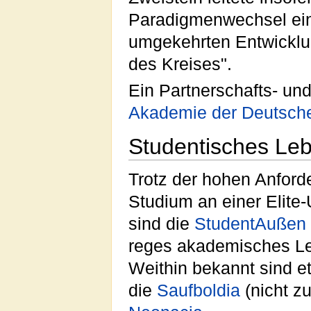
Paradigmenwechsel ein
umgekehrten Entwicklu
des Kreises".
Ein Partnerschafts- un
Akademie der Deutsche
Studentisches Le
Trotz der hohen Anford
Studium an einer Elite-U
sind die
StudentAußen
reges akademisches L
Weithin bekannt sind e
die
Sauf
boldia
(nicht z