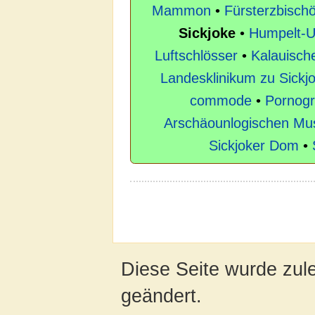
Mammon
•
Fürsterzbischö
Sickjoke
•
Humpelt-Un
Luftschlösser
•
Kalauisch
Landesklinikum zu Sickj
commode
•
Pornogr
Arschäounlogischen Mu
Sickjoker Dom
•
Diese Seite wurde zul
geändert.