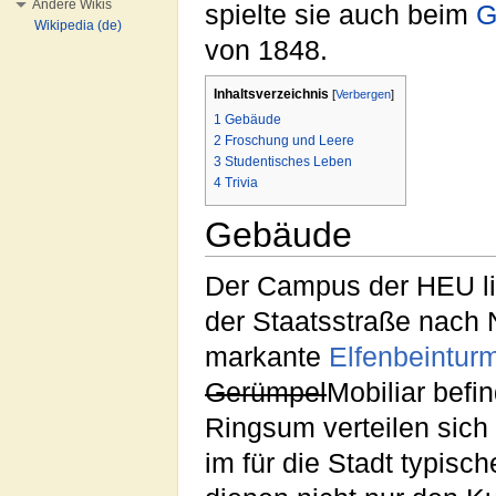
Andere Wikis
spielte sie auch beim
G
Wikipedia (de)
von 1848.
Inhaltsverzeichnis
[
Verbergen
]
1
Gebäude
2
Froschung und Leere
3
Studentisches Leben
4
Trivia
Gebäude
Der Campus der HEU li
der Staatsstraße nach 
markante
Elfenbeintur
Gerümpel
Mobiliar befi
Ringsum verteilen sich
im für die Stadt typisc