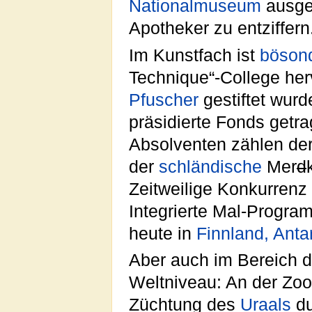
Nationalmuseum
ausges
Apotheker zu entziffern
Im Kunstfach ist
böson
Technique“-College he
Pfuscher
gestiftet wur
präsidierte Fonds getr
Absolventen zählen der
der
schländische
Mer
d
Zeitweilige Konkurrenz
Integrierte Mal-Progra
heute in
Finnland, Antar
Aber auch im Bereich d
Weltniveau: An der Zo
Züchtung des
Uraals
du