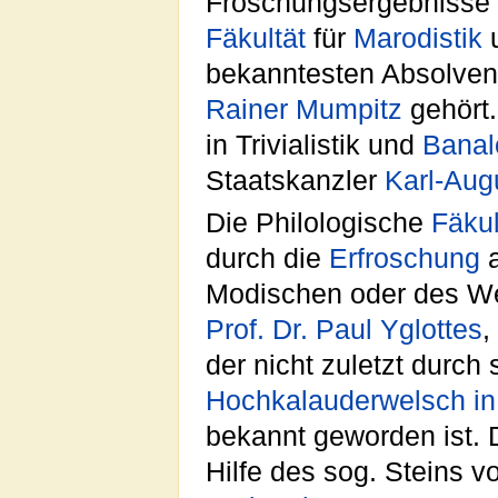
Froschungsergebnisse 
Fäkultät
für
Marodistik
bekanntesten Absolvent
Rainer Mumpitz
gehört.
in Trivialistik und
Banal
Staatskanzler
Karl-Aug
Die Philologische
Fäkul
durch die
Erfroschung
a
Modischen oder des We
Prof. Dr. Paul Yglottes
,
der nicht zuletzt durc
Hochkalauderwelsch i
bekannt geworden ist. 
Hilfe des sog. Steins 