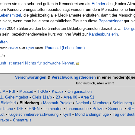
hen sie sich sehr und gelten in Kennerkreisen als
Erfinder
des „Kodex Alime
eckern Konservierungsstoffen beaufschlagt werden, um dem Menschen eine hin
Lebensmittel
, die gleichzeitig alle Medikamente enthalten, damit der Mensch 
h nicht, wenn man bei einem gemütlichen Plausch diese
Paparatzinger
gar nic
nzen
2004 zählen zu den berühmtesten Bilderbergkamelen derzeit u. a.:
Der gr
n sein, bezeichnenderweise kurz vor ihrer Wahl zur
Kandesbunzlerin
.
ffen
:
Paranoid (Lebensform)
htest
IHNEN
zum
Opfer
fallen
ste:
nft ist unser! Nichts für schwache Nerven.
Verschwörungen
&
Verschwörungstheorien
in einer modern(d)
Unglaublich, aber wahr!
CIA
•
FBI
•
Mossad
•
TKKG
•
Kwacz
•
Ohrganisation
11. Geheimgebot
•
Gleis 11a/b
•
23
•
Area 00
•
Area 51
•
Bielefeld
•
Bilderberg
•
Montauk-Projekt
•
Nordpol
•
Nürnberg
•
Schlauberg
rdische
•
DIE
•
IHNEN
•
Illuminaten
•
Innerirdische
•
Polizei
•
Siemens
•
SIE
Kot
•
Kugelschreiberverschwörung
•
Kyrill
•
Mondlandungsflüge
•
Tag der deut
rakte
•
Chemtrails