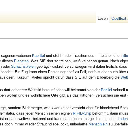
Lesen
Quelltext
dem sagenumwobenen
Kap Ital
und steht in der Tradition des mittelalterlichen
Bl
le dieses
Planeten
. Was SIE dort so treiben, weiß keiner so genau. Nach eigen
ch oder
Schachspielen
geprägt - diskret verschwiegen wird dabei freilich, das
 handelt. Ein Zug kann einen Regierungschef zu Fall, notfalls aber auch über
 auslösen. Kurzum: Vieles spricht dafür, dass SIE auf dem Bilderberg die
Welt
s dort gehortete Weltbild herausfinden will bekommt von der
Pozilei
schnell m
ben wollen und es wohnlichere Orte gibt als das Kittchen, versuchen sie erst 
erge, sondern Bilderberger, was zwar keiner versteht aber für hinreichend Spek
er” dafür, dass jeder Mensch seinen eignen
RIFID-Chip
bekommt, dann muss e
ist er dann weltweit bekannt und kann dann überall bargeldlos in jedem
Laden
es doch immer wieder Strauchdiebe lockt, unbedarfte
Menschlein
zu überfalle