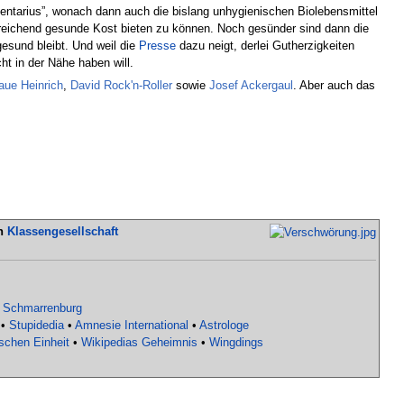
ntarius”, wonach dann auch die bislang unhygienischen Biolebensmittel
reichend gesunde Kost bieten zu können. Noch gesünder sind dann die
gesund bleibt. Und weil die
Presse
dazu neigt, derlei Gutherzigkeiten
ht in der Nähe haben will.
aue Heinrich
,
David Rock'n-Roller
sowie
Josef Ackergaul
. Aber auch das
en
Klassengesellschaft
•
Schmarrenburg
•
Stupidedia
•
Amnesie International
•
Astrologe
schen Einheit
•
Wikipedias Geheimnis
•
Wingdings