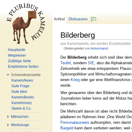
Artikel
Diskussion
F/b
Bilderberg
aus Kamelopedia, der wüsten Enzyklopädie
(Weitergeleitet von
Ackermann
)
Hauptseite
Wechseln zu:
Navigation
,
Suche
Wegweiser
Der
Bilderberg
erhebt sich steil über 
Zufällige Seite
Teufel
, sondern
SIE
, also die Alphakame
Empfohlene Seiten
Zeitvertreib wie etwa entspanntem Plaus
Spitzenpolitiker und Wirtschaftsmagnaten
Schwesterprojekte
einen
Krieg
oder gar eine Weltfinanzkrise
KameloNews
würde.
Gute Frage
Gute Idee
Wer genaueres über den Bilderberg und da
KameloBooks
Journalisten lieber keins auf der Mütze ha
Kamelionary
berichten.
Spiele & Co.
Die Mehrzahl davon ist aber nicht Bilderb
Mitmachen
plädieren im Rahmen ihrer „One World Ord
Personalausweis
auftrumpfen, nein damit 
Werkzeuge
Bargeld
kann dann verboten werden, weil 