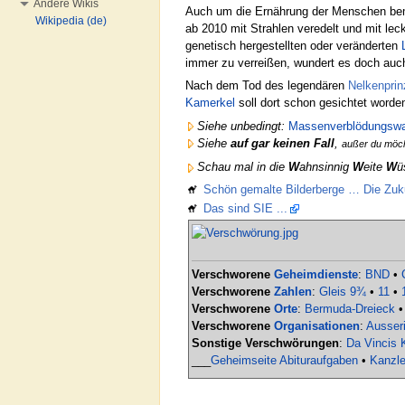
Andere Wikis
Auch um die Ernährung der Menschen bemü
Wikipedia (de)
ab 2010 mit Strahlen veredelt und mit l
genetisch hergestellten oder veränderten
immer zu verreißen, wundert es doch auc
Nach dem Tod des legendären
Nelkenpri
Kamerkel
soll dort schon gesichtet worde
Siehe unbedingt:
Massenverblödungswa
Siehe
auf gar keinen Fall
,
außer du möc
Schau mal in die
W
ahnsinnig
W
eite
W
ü
Schön gemalte Bilderberge … Die Zuku
Das sind SIE ...
Verschworene
Geheimdienste
:
BND
•
Verschworene
Zahlen
:
Gleis 9¾
•
11
•
Verschworene
Orte
:
Bermuda-Dreieck
Verschworene
Organisationen
:
Ausseri
Sonstige Verschwörungen
:
Da Vincis 
___
Geheimseite Abituraufgaben
•
Kanzle