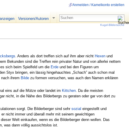
Anmelden / Kamelkonto erstellen
 anzeigen
Versionen/Autoren
Kugel-Bildersuche
ocksbergs
. Anders als dort treffen sich auf ihm aber nicht
Hexen
und
em Bekunden sind die Treffen rein privater Natur und von allerlei nettem
s es sich beim Spielfeld um die
Erde
und bei den Figuren um
 den Styx bringen, ein lässig hingehauchtes „Schach” auch schon mal
nach ihrem
Bilde
zu formen versuchen, was auch den Namen erklären
al eins auf die Mütze oder landet im
Kittchen
. Da die meisten
gar nicht, in die Nähe des Bilderbergs zu geraten oder gar von dort zu
ulationen sorgt. Die Bilderberger sind sehr
sozial
eingestellt und
r nicht immer und überall mehr mit seinem gewichtigen
dieser Welt einkaufen, wenn es die Bilderberger denn wollen. Das
n, was dann völlig aussichtslos ist.