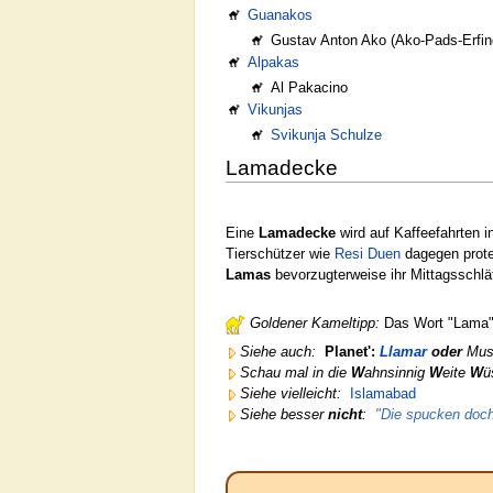
Guanakos
Gustav Anton Ako (Ako-Pads-Erfin
Alpakas
Al Pakacino
Vikunjas
Svikunja Schulze
Lamadecke
Eine
Lamadecke
wird auf Kaffeefahrten 
Tierschützer wie
Resi Duen
dagegen prote
Lamas
bevorzugterweise ihr Mittagsschl
Goldener Kameltipp:
Das Wort "Lama"
Siehe auch:
Planet':
Llamar
oder
Mus
Schau mal in die
W
ahnsinnig
W
eite
W
ü
Siehe vielleicht:
Islamabad
Siehe besser
nicht
:
"Die spucken doch