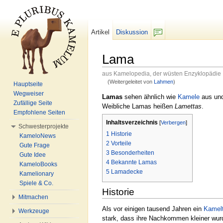
Artikel
Diskussion
F/b
Lama
aus Kamelopedia, der wüsten Enzyklopädie
(Weitergeleitet von
Lahmen
)
Hauptseite
Wechseln zu:
Navigation
,
Suche
Wegweiser
Lamas
sehen ähnlich wie
Kamele
aus und
Zufällige Seite
Weibliche Lamas heißen
Lamettas
.
Empfohlene Seiten
Inhaltsverzeichnis
[
Verbergen
]
Schwesterprojekte
1
Historie
KameloNews
2
Vorteile
Gute Frage
3
Besonderheiten
Gute Idee
4
Bekannte Lamas
KameloBooks
5
Lamadecke
Kamelionary
Spiele & Co.
Historie
Mitmachen
Als vor einigen tausend Jahren ein
Kamelt
Werkzeuge
stark, dass ihre Nachkommen kleiner wur