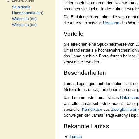
Andere Wikis
leiden noch heute unter den Nachwirkung
Stupidedia
brauchen viel Liebe. In der Zukunft werd
Uncyclopedia (en)
Die Beduinenvölker sahen die verkümmert
Wikipedia (de)
dieser etymologische
Ursprung
des Worte
Wikipedia (en)
Vorteile
Sie erreichen eine Spuckreichweite von 
Umstand rettet sie höchstwahrscheinlich v
das Lama auch als Brotaufstrich beliebt (
verwechselt werden.
Besonderheiten
Lamas liegen gern auf der faulen Haut ode
Motorrollern zurück, mit denen sie soga
Das berühmteste Lama ist das
Dalai Lam
was alle Lamas sehr stolz macht. Daher 
spezieller
Kamelkäse
aus
Zwergkamelen
Schweigen der Lamas" trägt Antony Hopkam
Bekannte Lamas
Lamas