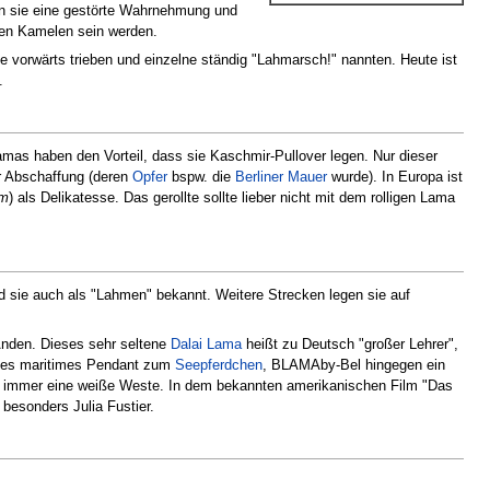
en sie eine gestörte Wahrnehmung und
en Kamelen sein werden.
vorwärts trieben und einzelne ständig "Lahmarsch!" nannten. Heute ist
.
amas haben den Vorteil, dass sie Kaschmir-Pullover legen. Nur dieser
r Abschaffung (deren
Opfer
bspw. die
Berliner Mauer
wurde). In Europa ist
m
) als Delikatesse. Das gerollte sollte lieber nicht mit dem rolligen Lama
d sie auch als "Lahmen" bekannt. Weitere Strecken legen sie auf
 Anden. Dieses sehr seltene
Dalai Lama
heißt zu Deutsch "großer Lehrer",
miges maritimes Pendant zum
Seepferdchen
, BLAMAby-Bel hingegen ein
t immer eine weiße Weste. In dem bekannten amerikanischen Film "Das
besonders Julia Fustier.