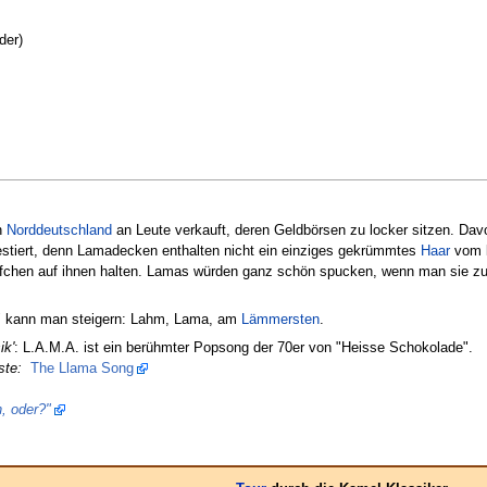
der)
in
Norddeutschland
an Leute verkauft, deren Geldbörsen zu locker sitzen. Davon
stiert, denn Lamadecken enthalten nicht ein einziges gekrümmtes
Haar
vom
äfchen auf ihnen halten. Lamas würden ganz schön spucken, wenn man sie zu
 kann man steigern: Lahm, Lama, am
Lämmersten
.
ik'
: L.A.M.A. ist ein berühmter Popsong der 70er von "Heisse Schokolade".
ste:
The Llama Song
, oder?"