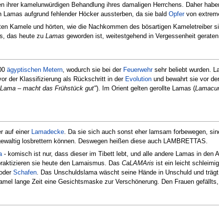
en ihrer kamelunwürdigen Behandlung ihres damaligen Herrchens. Daher hab
en Lamas aufgrund fehlender Höcker aussterben, da sie bald
Opfer
von extrem
en Kamele und hörten, wie die Nachkommen des bösartigen Kameletreiber sie 
s, das heute zu
Lamas
geworden ist, weitestgehend in Vergessenheit geraten
100
ägyptischen Metern
, wodurch sie bei der
Feuerwehr
sehr beliebt wurden. L
or der Klassifizierung als Rückschritt in der
Evolution
und bewahrt sie vor de
"Lama – macht das Frühstück gut"
). Im Orient gelten gerollte Lamas (
Lamacu
r auf einer
Lamadecke
. Da sie sich auch sonst eher lamsam forbewegen, sin
r gewaltig losbrettern können. Deswegen heißen diese auch LAMBRETTAS.
a
- komisch ist nur, dass dieser im Tibett lebt, und alle andere Lamas in den
praktizieren sie heute den Lamaismus. Das
CaLAMAris
ist ein leicht schlei
oder
Schafen
. Das Unschuldslama wäscht seine Hände in Unschuld und träg
el lange Zeit eine Gesichtsmaske zur Verschönerung. Den Frauen gefällts, 