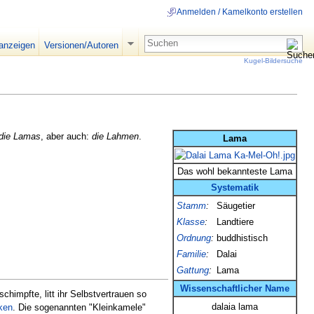
Anmelden / Kamelkonto erstellen
 anzeigen
Versionen/Autoren
Kugel-Bildersuche
die Lamas
, aber auch:
die Lahmen
.
Lama
Das wohl bekannteste Lama
Systematik
Stamm
:
Säugetier
Klasse
:
Landtiere
Ordnung
:
buddhistisch
Familie
:
Dalai
Gattung
:
Lama
Wissenschaftlicher
Name
himpfte, litt ihr Selbstvertrauen so
dalaia lama
ken
. Die sogenannten "Kleinkamele"