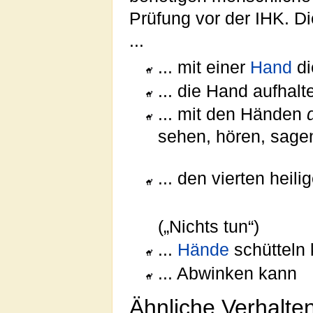
Prüfung vor der IHK. Di
...
... mit einer
Hand
di
... die Hand aufhal
... mit den Händen
sehen, hören, sage
... den vierten heil
(„Nichts tun“)
...
Hände
schütteln
... Abwinken kann
Ähnliche Verhalte