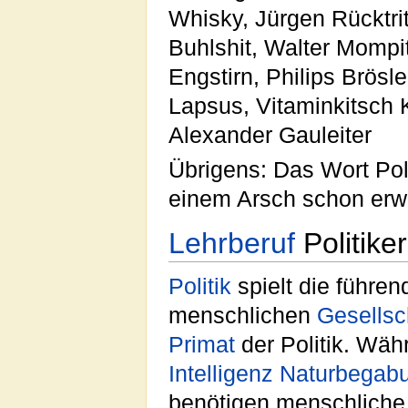
Whisky, Jürgen Rücktrit
Buhlshit, Walter Mompi
Engstirn, Philips Brösle
Lapsus, Vitaminkitsch 
Alexander Gauleiter
Übrigens: Das Wort Pol
einem Arsch schon erw
Lehrberuf
Politiker
Politik
spielt die führe
menschlichen
Gesellsc
Primat
der Politik. Wäh
Intelligenz
Naturbegab
benötigen menschliche 