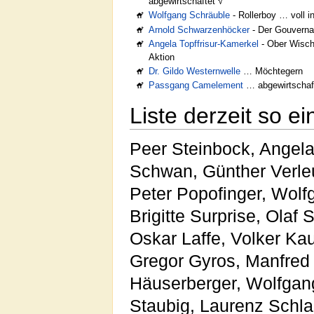
abgewirtschaftet √
Wolfgang Schräuble
- Rollerboy … voll i
Arnold Schwarzenhöcker
- Der Gouvernat
Angela Topffrisur-Kamerkel
- Ober Wisch
Aktion
Dr. Gildo Westernwelle
… Möchtegern
Passgang Camelement
… abgewirtschaf
Liste derzeit so e
Peer Steinbock, Angela 
Schwan, Günther Verleu
Peter Popofinger, Wolf
Brigitte Surprise, Olaf
Oskar Laffe, Volker Ka
Gregor Gyros, Manfred 
Häuserberger, Wolfgan
Staubig, Laurenz Schla