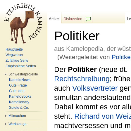
Artikel
Diskussion
L
F/b
Politiker
aus Kamelopedia, der wüs
Hauptseite
Wegweiser
(Weitergeleitet von
Politke
Zufällige Seite
Wechseln zu:
Navigation
,
Suche
Empfohlene Seiten
Der
Politiker
(neue dt.
Schwesterprojekte
Rechtschreibung
; frühe
KameloNews
Gute Frage
auch
Volksvertreter
gena
Gute Idee
simultan anderslauten
KameloBooks
Kamelionary
Dabei kommt es vor alle
Spiele & Co.
steht.
Richard von Wei
Mitmachen
machtversessen und ma
Werkzeuge