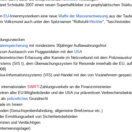
and Schräuble 2007 einen neuen Superhaftkleber zur prophylaktischen Stärk
en
EU
-Innenmysterikern eine neue
Waffe der Massenentwesung
aus der Tauf
r im Volksmund auch unter den Spitznamen "Rollstuhl-
Höckler
", "faschistoide
dungszwecken
datenspeicherung
mit mindestens 30jähriger Aufbewahrungsfrist
zum Austausch von Fluggastdaten mit den
USA
 biometrischen Erfassung aller Kamele im Netzverbund mit dem
Polizeiausku
ystems
(SIS I), dem Überwachungssystem für Reisende innerhalb der EU, auf d
008)
isa-Informationssystems
(VIS) und Handel mit den von Visanehmern gespeich
 internationalen
SWIFT
-Zahlungsverkehr an die Finanzministerien
nken aller EU-Mitgliedsländer und der USA zur präventiven Verbrechensbekä
als
polizeiliches
Grundrecht
ade im Innern
oden (Geruchsprobenfahndung, allgemeine Briefzensur etc.)
der Ermittlungsarbeit von Sicherheitsbehörden
oristen und Verdächtigen
nternierungslager)