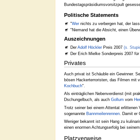
Bundestagspräsidiumsvorsitzpult gesess
Politische Statements
"
Wer
nichts zu verbergen hat, der lass
"Niemand hat die Absicht, einen Überwa
Auszeichnungen
Der
Adolf Höckler
Preis 2007
(s. Stupi
Der Erich Mielke Sonderpreis 2007 für
Privates
Auch privat ist Schäuble ein Gewinner. Se
bösen Hackerterroristen, das Filmen mit 
Kochbuch
".
Als einträglichen Nebenverdienst (mit pra
Dschungelbuch, als auch
Gollum
vom
Her
Trotz seiner bei einem Attentat erlittenen
sogenannte
Bannmeilenrennen
. Damit er
Weniger bekannt ist sein Hang zu kulinari
einen enormen Achtungserfolg bei seinem
Platzverweise