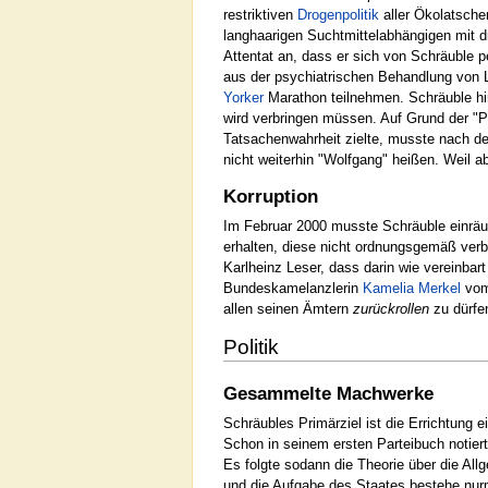
restriktiven
Drogenpolitik
aller Ökolatsche
langhaarigen Suchtmittelabhängigen mit 
Attentat an, dass er sich von Schräuble p
aus der psychiatrischen Behandlung von 
Yorker
Marathon teilnehmen. Schräuble hi
wird verbringen müssen. Auf Grund der "Po
Tatsachenwahrheit zielte, musste nach de
nicht weiterhin "Wolfgang" heißen. Weil ab
Korruption
Im Februar 2000 musste Schräuble einrä
erhalten, diese nicht ordnungsgemäß ver
Karlheinz Leser, dass darin wie vereinbart
Bundeskamelanzlerin
Kamelia Merkel
vom 
allen seinen Ämtern
zurückrollen
zu dürfe
Politik
Gesammelte Machwerke
Schräubles Primärziel ist die Errichtung 
Schon in seinem ersten Parteibuch notier
Es folgte sodann die Theorie über die All
und die Aufgabe des Staates bestehe nur