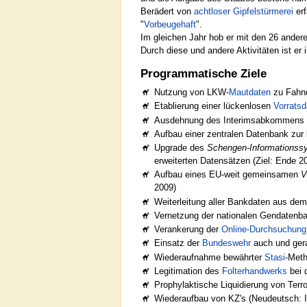
Berädert von
achtloser Gipfelstürmerei
erf
"
Vorbeugehaft
".
Im gleichen Jahr hob er mit den 26 ander
Durch diese und andere Aktivitäten ist e
Programmatische Ziele
Nutzung von LKW-
Mautdaten
zu Fahn
Etablierung einer lückenlosen
Vorrats
Ausdehnung des Interimsabkommens 
Aufbau einer zentralen Datenbank zur
Upgrade des
Schengen-Informationss
erweiterten Datensätzen (Ziel: Ende 2
Aufbau eines EU-weit gemeinsamen
V
2009)
Weiterleitung aller Bankdaten aus dem
Vernetzung der nationalen Gendatenba
Verankerung der
Online-Durchsuchung
Einsatz der
Bundeswehr
auch und ger
Wiederaufnahme bewährter
Stasi
-Meth
Legitimation des
Folterhandwerks
bei 
Prophylaktische Liquidierung von Terr
Wiederaufbau von KZ's (Neudeutsch: I