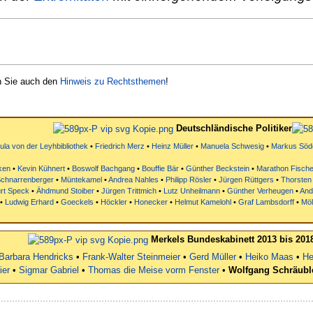
n Sie auch den
Hinweis zu Rechtsthemen
!
Deutschländische Politiker
la von der Leyhbibliothek
•
Friedrich Merz
•
Heinz Müller
•
Manuela Schwesig
•
Markus Söd
ken
•
Kevin Kühnert
•
Boswolf Bachgang
•
Bouffie Bär
•
Günther Beckstein
•
Marathon Fische
Schnarrenberger
•
Müntekamel
•
Andrea Nahles
•
Philipp Rösler
•
Jürgen Rüttgers
•
Thorsten
rt Speck
•
Ähdmund Stoiber
•
Jürgen Trittmich
•
Lutz Unheilmann
•
Günther Verheugen
•
And
•
Ludwig Erhard
•
Goeckels
•
Höckler
•
Honecker
•
Helmut Kamelohl
•
Graf Lambsdorff
•
Mö
Merkels Bundeskabinett 2013 bis 201
Barbara Hendricks
•
Frank-Walter Steinmeier
•
Gerd Müller
•
Heiko Maas
•
He
ier
•
Sigmar Gabriel
•
Thomas die Meise vorm Fenster
•
Wolfgang Schräubl