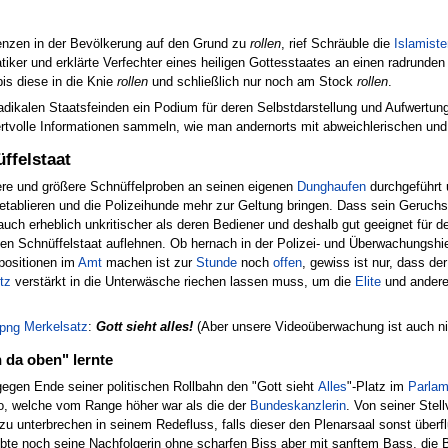
enzen in der Bevölkerung auf den Grund zu
rollen
, rief Schräuble die
Islamiste
atiker und erklärte Verfechter eines heiligen Gottesstaates an einen radrund
is diese in die Knie
rollen
und schließlich nur noch am Stock
rollen
.
adikalen Staatsfeinden ein Podium für deren Selbstdarstellung und Aufwertung
rtvolle Informationen sammeln, wie man andernorts mit abweichlerischen und
ffelstaat
ere und größere Schnüffelproben an seinen eigenen
Dung
haufen
durchgeführt
tablieren und die Polizeihunde mehr zur Geltung bringen. Dass sein Geruchssi
 auch erheblich unkritischer als deren Bediener und deshalb gut geeignet fü
en Schnüffelstaat auflehnen. Ob hernach in der Polizei- und Überwachungshi
positionen im
Amt
machen ist zur
Stunde
noch
offen
, gewiss ist nur, dass de
tz
verstärkt in die Unterwäsche riechen lassen muss, um die
Elite
und ander
Merkelsatz
:
Gott sieht alles!
(Aber unsere Videoüberwachung ist auch ni
n da oben" lernte
gen Ende seiner politischen Rollbahn den "Gott sieht
Alles
"-Platz im
Parlam
so, welche vom Range höher war als die der
Bundeskanzlerin
. Von seiner Stel
unterbrechen in seinem Redefluss, falls dieser den Plenarsaal sonst überfl
lebte noch seine Nachfolgerin ohne scharfen Biss aber mit sanftem Bass, die