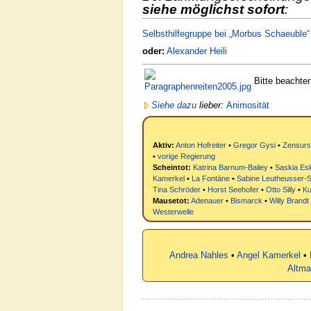
siehe möglichst sofort
:
Selbsthilfegruppe bei „Morbus Schaeuble“
oder:
Alexander Heili
Bitte beachte
Siehe dazu
lieber:
Animosität
Aktiv:
Anton Hofreiter
•
Gregor Gysi
•
Zensursu
•
vorige Regierung
Scheintot:
Katrina Barnum-Bailey
•
Saskia Es
Kamerkel
•
La Fontäne
•
Sabine Leutheusser-
Tina Schröder
•
Horst Seehofer
•
Otto Silly
•
Ku
Mausetot:
Adenauer
•
Bismarck
•
Willy Brandt
Westerwelle
Andrea Nahles
•
Angel Kamerkel
•
Altma