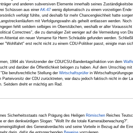
nträger und anderen subversiven Elemente innerhalb seines Zuständigkeitsbe
drei Schüssen aus einer
AK-47
wenig diplomatisch zu einem vorzeitigen Ende
ersönlich verfolgt fühlte, und deshalb für mehr Chancengleichheit hatte sorge
Langstreckenläufern mit Verfolgungswahn als geheilt entlassen werden. Noc
ngegen fehlt seitdem selbiges im Oberstübchen, weshalb er aller Voraussich
litical Correctnes", die zu damaliger Zeit weniger auf die Vermeidung von Dis
m Attentat ein neuer Vorname für Herrn Schräuble gefunden werden. Schließli
er "Wohlfahrt" erst recht nicht zu einem CDU-Politiker passt, einigte man sich 
umen, 1994 als Vorsitzender der CDU/CSU-Bandentagsfraktion von dem
Waffe
bucht und darüber die Öffentlichkeit belogen zu haben. Auf dem Umschlag mi
 "Die berufsrechtliche Stellung der
Wirtschaftsprüfer
in Wirtschaftsprüfungsges
Parteivorsitz der CDU zurücktreten, war dazu jedoch faktisch nicht in der 
n. Seitdem dreht er mächtig am Rad.
eines Sicherheitsstaats nach Prägung des Heiligen
Römischen
Reiches Teutsc
te er den denkwürdigen Slogan: "Wollt Ihr die totale Kameraüberwachung?".
gemeingültigkeit des Generalverdachts und seine Vorteile in Bezug auf die E
mehr darin, dafür die entsprechenden
Beweise
vorzulegen.