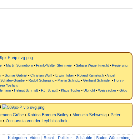
er
•
Martin Sonneborn
•
Frank-Walter Steinmeier
•
Sahara Wagenknecht
•
Regierung
r
•
Sigmar Gabriel
•
Christian Wulff
•
Erwin Huber
•
Roland Kameloch
•
Angel
 Schäfer-Gümbel
•
Rudolf Scharping
•
Martin Schnulz
•
Gerhard Schröder
•
Horst-
rea Ypsilanti
llemann
•
Helmut Schmidt
•
F.J. Strauß
•
Klaus Töpfer
•
Ulbricht
•
Weizsäcker
•
Gildo
8
rmann Gröhe
•
Katrina Barnum-Bailey
•
Manuela Schwesig
•
Peter
e
•
Zensursula von der Leyhbibliothek
Kategorien
:
Video
Recht
Politiker
Schäuble
Baden-Württemberg