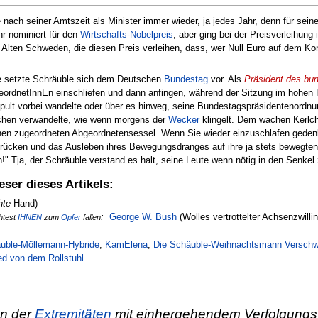
 nach seiner Amtszeit als Minister immer wieder, ja jedes Jahr, denn für s
hr nominiert für den
Wirtschafts
-
Nobelpreis
, aber ging bei der Preisverleihun
 Alten Schweden, die diesen Preis verleihen, dass, wer Null Euro auf dem Ko
re setzte Schräuble sich dem Deutschen
Bundestag
vor. Als
Präsident des bu
ordnetInnEn einschliefen und dann anfingen, während der Sitzung im hohen 
lt vorbei wandelte oder über es hinweg, seine Bundestagspräsidentenordnung
lchen verwandelte, wie wenn morgens der
Wecker
klingelt. Dem wachen Kerlch
hnen zugeordneten Abgeordnetensessel. Wenn Sie wieder einzuschlafen geden
rücken und das Ausleben ihres Bewegungsdranges auf ihre ja stets bewegten
" Tja, der Schräuble verstand es halt, seine Leute wenn nötig in den Senkel 
eser dieses Artikels:
hte
Hand)
:
George W. Bush
(Wolles vertrottelter Achsenzwillin
htest
IHNEN
zum
Opfer
fallen
uble-Möllemann-Hybride
,
KamElena
,
Die Schäuble-Weihnachtsmann Versch
ed von dem Rollstuhl
n der
Extremitäten
mit einhergehendem Verfolgung