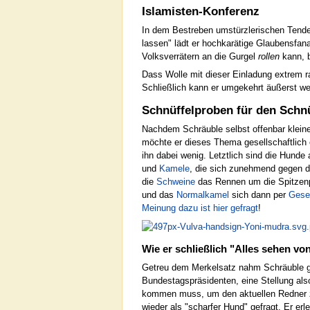
Islamisten-Konferenz
In dem Bestreben umstürzlerischen Tend
lassen" lädt er hochkarätige Glaubensfan
Volksverrätern an die Gurgel
rollen
kann, b
Dass Wolle mit dieser Einladung extrem r
Schließlich kann er umgekehrt äußerst we
Schnüffelproben für den Schnü
Nachdem Schräuble selbst offenbar klein
möchte er dieses Thema gesellschaftlich e
ihn dabei wenig. Letztlich sind die Hunde
und
Kamele
, die sich zunehmend gegen d
die
Schweine
das Rennen um die Spitzen
und das
Normalkamel
sich dann per
Gese
Meinung dazu ist hier gefragt
!
Wie er schließlich "Alles sehen vo
Getreu dem Merkelsatz nahm Schräuble ge
Bundestagspräsidenten, eine Stellung al
kommen muss, um den aktuellen Redner zu 
wieder als "scharfer Hund" gefragt. Er er