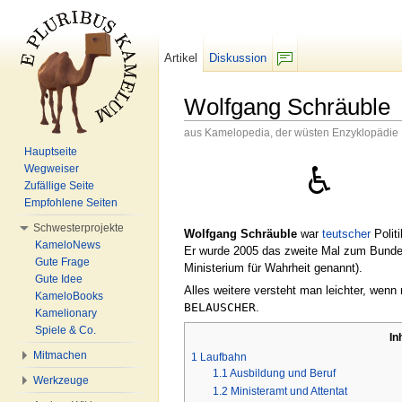
Artikel
Diskussion
F/b
Wolfgang Schräuble
aus Kamelopedia, der wüsten Enzyklopädie
Wechseln zu:
Navigation
,
Suche
Hauptseite
Wegweiser
Zufällige Seite
Empfohlene Seiten
Schwesterprojekte
Wolfgang Schräuble
war
teutscher
Polit
KameloNews
Er wurde 2005 das zweite Mal zum Bunde
Gute Frage
Ministerium für Wahrheit genannt).
Gute Idee
Alles weitere versteht man leichter, we
KameloBooks
BELAUSCHER
.
Kamelionary
Spiele & Co.
In
Mitmachen
1
Laufbahn
1.1
Ausbildung und Beruf
Werkzeuge
1.2
Ministeramt und Attentat