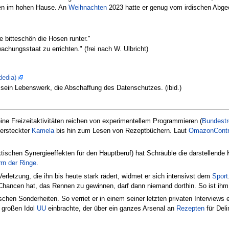
en im hohen Hause. An
Weihnachten
2023 hatte er genug vom irdischen Abgeo
e bitteschön die Hosen runter."
chungsstaat zu errichten." (frei nach W. Ulbricht)
dedia)
 sein Lebenswerk, die Abschaffung des Datenschutzes. (ibid.)
ine Freizeitaktivitäten reichen von experimentellem Programmieren (
Bundestr
versteckter
Kamela
bis hin zum Lesen von Rezeptbüchern. Laut
OmazonContr
ktischen Synergieeffekten für den Hauptberuf) hat Schräuble die darstellende
rn der Ringe
.
 Verletzung, die ihn bis heute stark rädert, widmet er sich intensivst dem
Sport
 Chancen hat, das Rennen zu gewinnen, darf dann niemand dorthin. So ist ih
schen Sonderheiten. So verriet er in einem seiner letzten privaten Interview
 großen Idol
UU
einbrachte, der über ein ganzes Arsenal an
Rezepten
für Deli