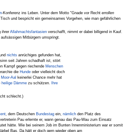
n
-Konferenz ins Leben. Unter dem Motto "Gnade vor Recht
errollen
en Tisch und bespricht ein gemeinsames Vorgehen, wie man gefährlichen
 ihrer
Allahmachtsfantasien
verschafft, nimmt er dabei billigend in Kauf.
 aufsässigen Mitbürgern umspringt.
 und
nichts
anrüchiges gefunden hat,
nn seit Jahren schadhaft ist, stört
r den Kampf gegen riechende
Menschen
erarchie die
Hunde
oder vielleicht doch
r
Moor-Aal
keinerlei Chance mehr hat
e
heilige Dämme
zu schützen.
Ihre
cht schlecht.)
ent
, dem Deutschen
Bundestag
ein,
nämlich
den Platz des
lvertreterin Pau erlernte er, wann genau das Pau-Wau zum Einsatz
utet hätte. Wie bei seinem Job im Bunten Innenministerium war er somit
 Bärbel Bas. Da hätt er doch gern wieder oben am