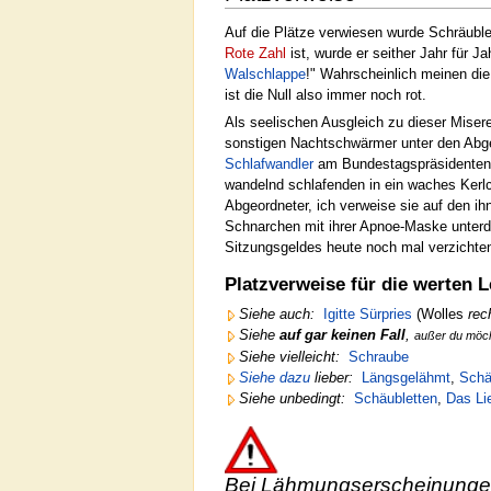
Auf die Plätze verwiesen wurde Schräuble
Rote Zahl
ist, wurde er seither Jahr für Ja
Walschlappe
!" Wahrscheinlich meinen die
ist die Null also immer noch rot.
Als seelischen Ausgleich zu dieser Mise
sonstigen Nachtschwärmer unter den Abge
Schlafwandler
am Bundestagspräsidentenpu
wandelnd schlafenden in ein waches Ker
Abgeordneter, ich verweise sie auf den i
Schnarchen mit ihrer Apnoe-Maske unterd
Sitzungsgeldes heute noch mal verzichten!
Platzverweise für die werten L
Siehe auch:
Igitte Sürpries
(Wolles
rec
Siehe
auf gar keinen Fall
,
außer du möc
Siehe vielleicht:
Schraube
Siehe dazu
lieber:
Längsgelähmt
,
Schä
Siehe unbedingt:
Schäubletten
,
Das Li
Bei Lähmungserscheinunge