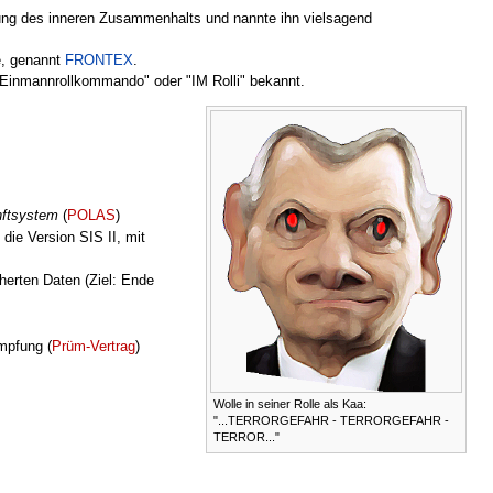
ung des inneren Zusammenhalts und nannte ihn vielsagend
e, genannt
FRONTEX
.
s Einmannrollkommando" oder "IM Rolli" bekannt.
nftsystem
(
POLAS
)
ie Version SIS II, mit
erten Daten (Ziel: Ende
mpfung (
Prüm-Vertrag
)
Wolle in seiner Rolle als Kaa:
"...TERRORGEFAHR - TERRORGEFAHR -
TERROR..."