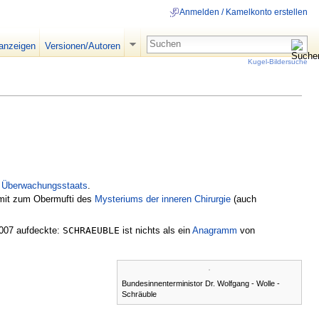
Anmelden / Kamelkonto erstellen
 anzeigen
Versionen/Autoren
Kugel-Bildersuche
n
Überwachungsstaats
.
amit zum Obermufti des
Mysteriums der inneren Chirurgie
(auch
2007 aufdeckte:
SCHRAEUBLE
ist nichts als ein
Anagramm
von
Bundesinnenterministor Dr. Wolfgang - Wolle -
Schräuble