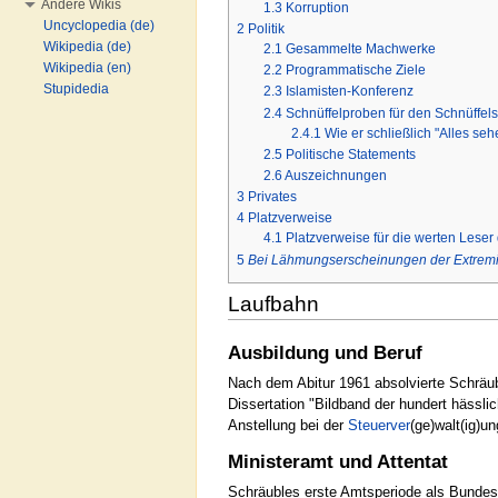
Andere Wikis
1.3
Korruption
Uncyclopedia (de)
2
Politik
Wikipedia (de)
2.1
Gesammelte Machwerke
Wikipedia (en)
2.2
Programmatische Ziele
Stupidedia
2.3
Islamisten-Konferenz
2.4
Schnüffelproben für den Schnüffels
2.4.1
Wie er schließlich "Alles se
2.5
Politische Statements
2.6
Auszeichnungen
3
Privates
4
Platzverweise
4.1
Platzverweise für die werten Leser 
5
Bei Lähmungserscheinungen der Extremi
Laufbahn
Ausbildung und Beruf
Nach dem Abitur 1961 absolvierte Schräu
Dissertation "Bildband der hundert hässli
Anstellung bei der
Steuerver
(ge)walt(ig)
Ministeramt und Attentat
Schräubles erste Amtsperiode als Bundes-