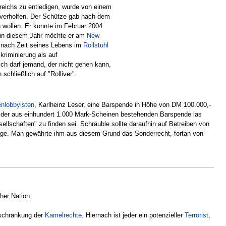
reichs zu entledigen, wurde von einem
 verholfen. Der Schütze gab nach dem
n wollen. Er konnte im Februar 2004
h in diesem Jahr möchte er am
New
t nach Zeit seines Lebens im
Rollstuhl
kriminierung als auf
ch darf jemand, der nicht gehen kann,
schließlich auf "Rolliver".
nlobbyisten
, Karlheinz Leser, eine Barspende in Höhe von DM 100.000,-
t der aus einhundert 1.000 Mark-Scheinen bestehenden Barspende las
ellschaften" zu finden sei. Schräuble sollte daraufhin auf Betreiben von
Lage. Man gewährte ihm aus diesem Grund das Sonderrecht, fortan von
her Nation.
inschränkung der
Kamelrechte
. Hiernach ist jeder ein potenzieller
Terrorist
,