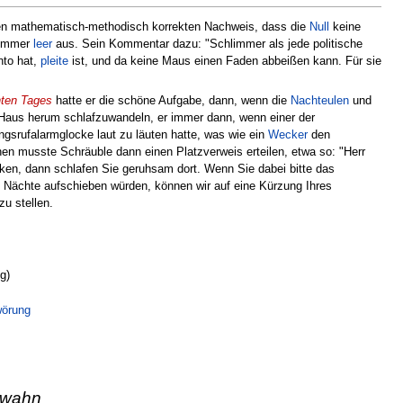
einen mathematisch-methodisch korrekten Nachweis, dass die
Null
keine
g immer
leer
aus. Sein Kommentar dazu: "Schlimmer als jede politische
nto hat,
pleite
ist, und da keine Maus einen Faden abbeißen kann. Für sie
nten Tages
hatte er die schöne Aufgabe, dann, wenn die
Nachteulen
und
Haus herum schlafzuwandeln, er immer dann, wenn einer der
srufalarmglocke laut zu läuten hatte, was wie ein
Wecker
den
en musste Schräuble dann einen Platzverweis erteilen, etwa so: "Herr
ken, dann schlafen Sie geruhsam dort. Wenn Sie dabei bitte das
 Nächte aufschieben würden, können wir auf eine Kürzung Ihres
zu stellen.
g)
wörung
swahn