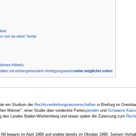
taat
hen von da oben" lernte
dieses Artikels:
täten mit einhergehendem Verfolgungswahn
siehe möglichst sofort
:
ble ein Studium der
Rechtsverdrehungswissenschaften
in Breifurg im Greisba
chen Männer", einer Studie über verdeckte Partei
spenden
und
Schwarze
Kass
ung des Landes Baden-Württemberg und etwas später die Zulassung zum
Rech
IM begann im April 1989 und endete bereits im Oktober 1990. Seinem Vorhab