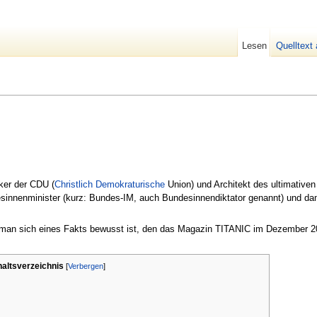
Lesen
Quelltext
♿
iker der CDU (
Christlich
Demokraturische
Union) und Architekt des ultimative
sinnenminister (kurz: Bundes-IM, auch Bundesinnendiktator genannt) und d
nn man sich eines Fakts bewusst ist, den das Magazin TITANIC im Dezember 
haltsverzeichnis
[
Verbergen
]