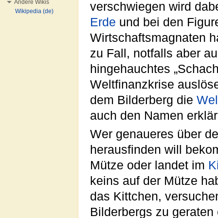
Andere Wikis
verschwiegen wird dabei
Wikipedia (de)
Erde
und bei den Figur
Wirtschaftsmagnaten h
zu Fall, notfalls aber a
hingehauchtes „Schach
Weltfinanzkrise auslöse
dem Bilderberg die
Wel
auch den Namen erklär
Wer genaueres über den
herausfinden will bek
Mütze oder landet im
K
keins auf der Mütze ha
das Kittchen, versuchen
Bilderbergs zu geraten 