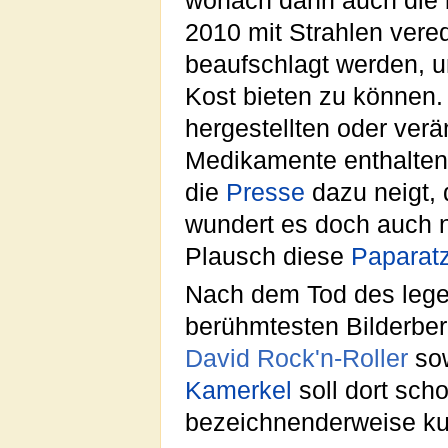
wonach dann auch die b
2010 mit Strahlen vere
beaufschlagt werden, 
Kost bieten zu können.
hergestellten oder ver
Medikamente enthalten,
die
Presse
dazu neigt, 
wundert es doch auch 
Plausch diese
Paparatz
Nach dem Tod des leg
berühmtesten Bilderber
David Rock'n-Roller
so
Kamerkel
soll dort sch
bezeichnenderweise kur