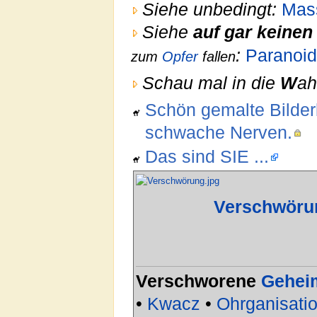
Siehe unbedingt:
Mas
Siehe
auf gar keinen 
:
Paranoid
zum
Opfer
fallen
Schau mal in die
W
ah
Schön gemalte Bilderb
schwache Nerven.
Das sind SIE ...
Verschwöru
Verschworene
Gehei
•
Kwacz
•
Ohrganisati