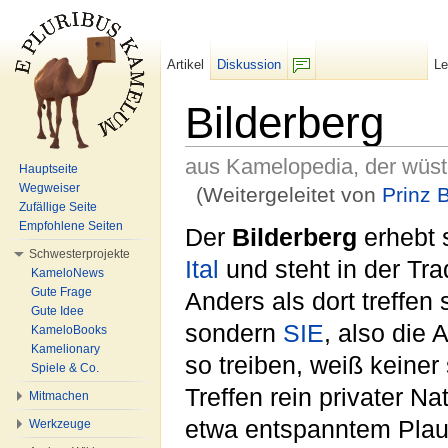
Artikel
Diskussion
L
F/b
Bilderberg
aus Kamelopedia, der wüs
Hauptseite
Wegweiser
(Weitergeleitet von
Prinz 
Zufällige Seite
Wechseln zu:
Navigation
,
Suche
Empfohlene Seiten
Der
Bilderberg
erhebt 
Schwesterprojekte
Ital
und steht in der Tra
KameloNews
Gute Frage
Anders als dort treffen
Gute Idee
sondern
SIE
, also die
KameloBooks
Kamelionary
so treiben, weiß keine
Spiele & Co.
Treffen rein privater Na
Mitmachen
etwa entspanntem Pla
Werkzeuge