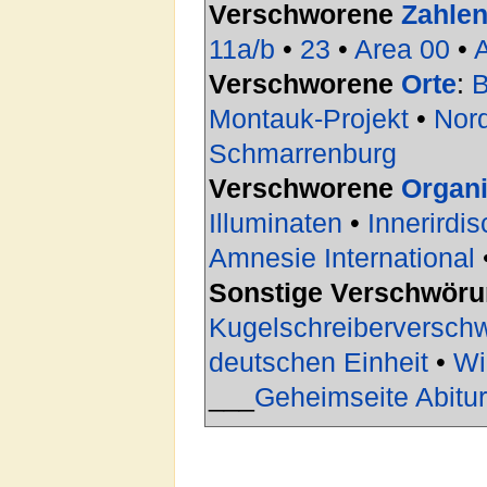
Verschworene
Zahle
11a/b
•
23
•
Area 00
•
Verschworene
Orte
:
B
Montauk-Projekt
•
Nor
Schmarrenburg
Verschworene
Organi
Illuminaten
•
Innerirdi
Amnesie International
Sonstige Verschwör
Kugelschreiberversch
deutschen Einheit
•
Wi
___
Geheimseite Abitu