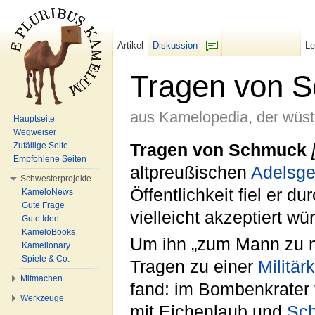
Artikel
Diskussion
L
F/b
Tragen von 
aus Kamelopedia, der wüs
Hauptseite
Wegweiser
Wechseln zu:
Navigation
,
Suche
Tragen von Schmuck
Zufällige Seite
Empfohlene Seiten
altpreußischen
Adels
ge
Schwesterprojekte
Öffentlichkeit fiel er d
KameloNews
Gute Frage
vielleicht akzeptiert wü
Gute Idee
KameloBooks
Um ihn „zum Mann zu m
Kamelionary
Spiele & Co.
Tragen zu einer
Militär
Mitmachen
fand: im Bombenkrater
Werkzeuge
mit Eichenlaub und
Sch