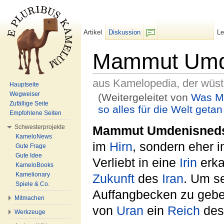
Artikel
Diskussion
L
F/b
Mammut Umd
aus Kamelopedia, der wüs
Hauptseite
Wegweiser
(Weitergeleitet von
Was M
Zufällige Seite
so alles für die Welt getan
Empfohlene Seiten
Wechseln zu:
Navigation
,
Suche
Schwesterprojekte
Mammut Umdenisned
KameloNews
im
Hirn
, sondern eher 
Gute Frage
Gute Idee
Verliebt in eine
Irin
erka
KameloBooks
Kamelionary
Zukunft
des
Iran
. Um 
Spiele & Co.
Auffangbecken zu geben,
Mitmachen
von
Uran
ein
Reich
de
Werkzeuge