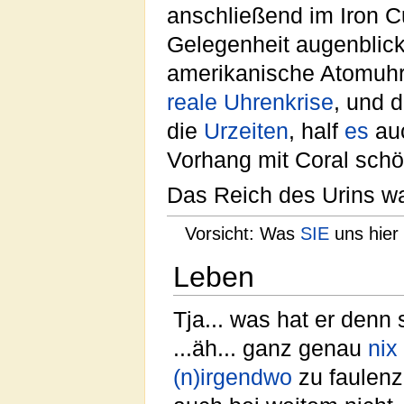
anschließend im Iron C
Gelegenheit augenblickl
amerikanische Atomuh
reale
Uhrenkrise
, und 
die
Urzeiten
, half
es
au
Vorhang mit Coral sch
Das Reich des Urins w
Vorsicht: Was
SIE
uns hier 
Leben
Tja... was hat er denn 
...äh... ganz genau
nix
(n)irgendwo
zu faulenz