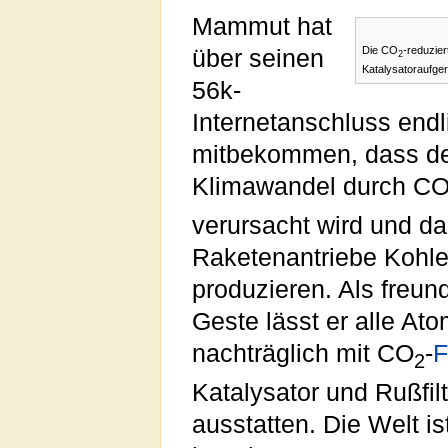
Mammut hat
Die CO
-reduzier
über seinen
2
Katalysatoraufge
56k-
Internetanschluss endl
mitbekommen, dass d
Klimawandel durch C
verursacht wird und d
Raketenantriebe Kohle
produzieren. Als freun
Geste lässt er alle At
nachträglich mit CO
-
F
2
Katalysator und Rußfilt
ausstatten. Die Welt is