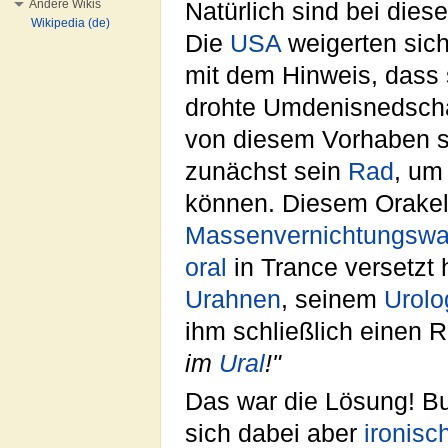
Andere Wikis
Natürlich sind bei die
Wikipedia (de)
Die
USA
weigerten sich 
mit dem Hinweis, dass
drohte Umdenisnedscha
von diesem Vorhaben 
zunächst sein
Rad
, u
können. Diesem Orakel 
Massenvernichtungswaf
oral
in Trance versetzt 
Urahnen
, seinem
Urolo
ihm schließlich einen 
im
Ural
!"
Das war die Lösung! Bus
sich dabei aber
ironisc