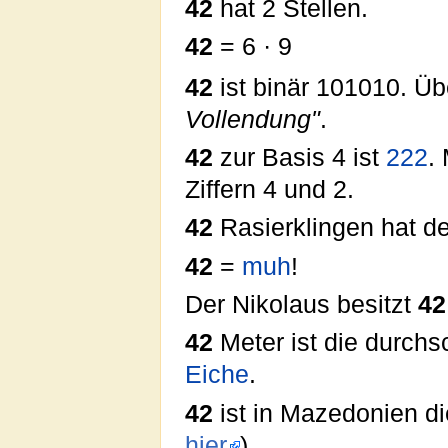
42
hat 2 Stellen.
42
= 6 · 9
(Basis 13
42
ist binär 101010. Üb
Vollendung"
.
42
zur Basis 4 ist
222
.
Ziffern 4 und 2.
42
Rasierklingen hat de
42
=
muh
!
Der Nikolaus besitzt
42
42
Meter ist die durchs
Eiche
.
42
ist in Mazedonien di
hier
).