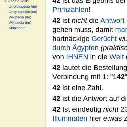
42
ist das Ergebnis der
Andere Wikis
Uncyclopedia (de)
Primzahlen
!
Uncyclopedia (en)
Wikipedia (de)
42
ist
nicht
die
Antwort
Wikipedia (en)
gehen muss, damit
ma
Stupidedia
hartnäckige
Gerücht
wu
durch Ägypten
(praktis
von
IHNEN
in die
Welt
42
lautet die Bestellu
Verbindung mit 1: "1
42
"
42
ist eine Zahl.
42
ist die Antwort auf 
42
Ist eindeutig
nicht
2
Illuminaten
hier etwas 