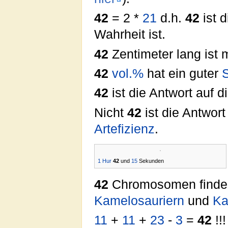
42
= 2 *
21
d.h.
42
ist 
Wahrheit ist.
42
Zentimeter lang ist
42
vol.
%
hat ein guter
42
ist die Antwort auf d
Nicht
42
ist die Antwort
Artefizienz
.
1
Hur
42
und
15
Sekunden
42
Chromosomen finden
Kamelosauriern
und
K
11
+
11
+
23
-
3
=
42
!!!