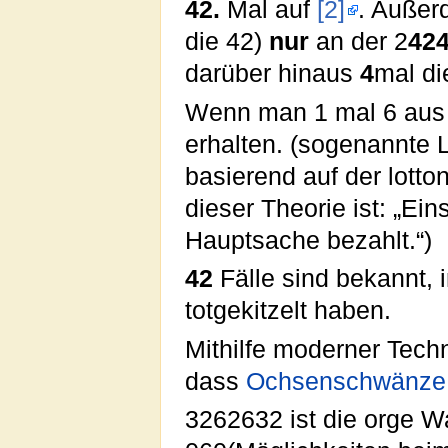
42.
Mal auf
[2]
. Außer
die 42)
nur
an der 2
42
darüber hinaus
4
mal d
Wenn man 1 mal 6 aus 
erhalten. (sogenannte 
basierend auf der lott
dieser Theorie ist: „Ei
Hauptsache bezahlt.“)
42
Fälle sind bekannt,
totgekitzelt haben.
Mithilfe moderner Tech
dass
Ochsenschwänze
3262632 ist die orge W