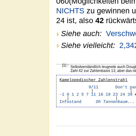
060(Möglichkeiten beim
NICHTS
zu gewinnen u
24 ist, also
42
rückwärt
Siehe auch:
Verschw
Siehe vielleicht:
2,34
[1]
↑
Selbstverständlich leugnete auch Doug
Zahl 42 zur Zahlenbasis 13, aber das is
Kamelopedischer Zahlenstrahl
9/11
Don't pa
| 
-1
0
1
2
5
7
11
16
19
23
24
39
| |
Infostand
Oh Tannenbaum...