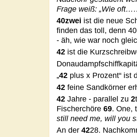
Frage weiß: „Wie oft……
40zwei
ist die neue Sc
finden das toll, denn 40
- äh, wie war noch glei
42
ist die Kurzschreibw
Donaudampfschiffkapi
„
42
plus x Prozent“ ist
42
feine Sandkörner erh
42
Jahre - parallel zu
2
Fischerchöre
69
. One, 
still need me, will you s
An der
42
28. Nachkomm