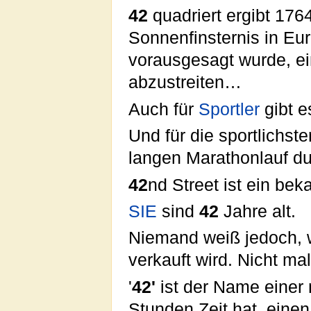
42
quadriert ergibt 176
Sonnenfinsternis in Eu
vorausgesagt wurde, ei
abzustreiten…
Auch für
Sportler
gibt e
Und für die sportlichst
langen Marathonlauf d
42
nd Street ist ein be
SIE
sind
42
Jahre alt.
Niemand weiß jedoch,
verkauft wird. Nicht ma
'
42'
ist der Name einer 
Stunden Zeit hat, einen