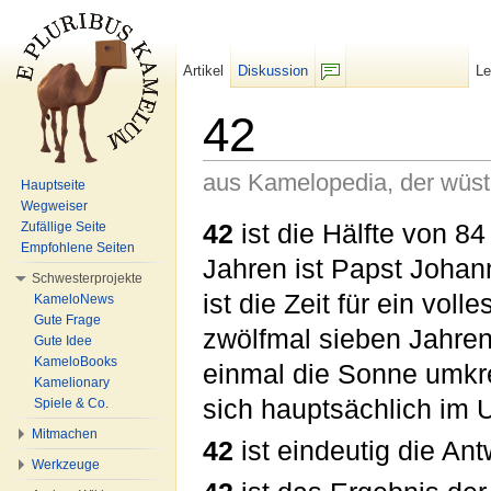
Artikel
Diskussion
L
F/b
42
aus Kamelopedia, der wüs
Hauptseite
Wegweiser
Wechseln zu:
Navigation
,
Suche
42
ist die Hälfte von 84
Zufällige Seite
Empfohlene Seiten
Jahren ist Papst Johan
Schwesterprojekte
ist die Zeit für ein vo
KameloNews
Gute Frage
zwölfmal sieben Jahren
Gute Idee
KameloBooks
einmal die Sonne umkre
Kamelionary
sich hauptsächlich im 
Spiele & Co.
Mitmachen
42
ist eindeutig die Ant
Werkzeuge