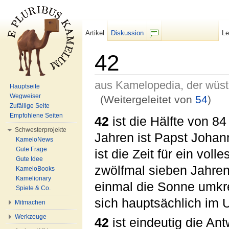
Artikel
Diskussion
L
F/b
42
aus Kamelopedia, der wüs
Hauptseite
Wegweiser
(Weitergeleitet von
54
)
Zufällige Seite
Wechseln zu:
Navigation
,
Suche
Empfohlene Seiten
42
ist die Hälfte von 84
Schwesterprojekte
Jahren ist Papst Johan
KameloNews
Gute Frage
ist die Zeit für ein vo
Gute Idee
zwölfmal sieben Jahren
KameloBooks
Kamelionary
einmal die Sonne umkre
Spiele & Co.
sich hauptsächlich im 
Mitmachen
Werkzeuge
42
ist eindeutig die Ant