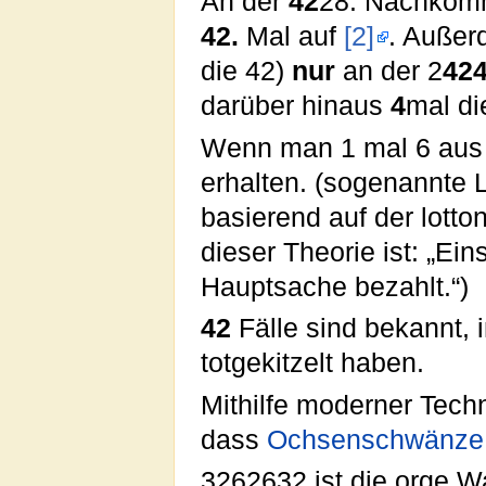
An der
42
28. Nachkomm
42.
Mal auf
[2]
. Außer
die 42)
nur
an der 2
42
darüber hinaus
4
mal d
Wenn man 1 mal 6 aus 
erhalten. (sogenannte 
basierend auf der lott
dieser Theorie ist: „Ei
Hauptsache bezahlt.“)
42
Fälle sind bekannt,
totgekitzelt haben.
Mithilfe moderner Tech
dass
Ochsenschwänze
3262632 ist die orge W