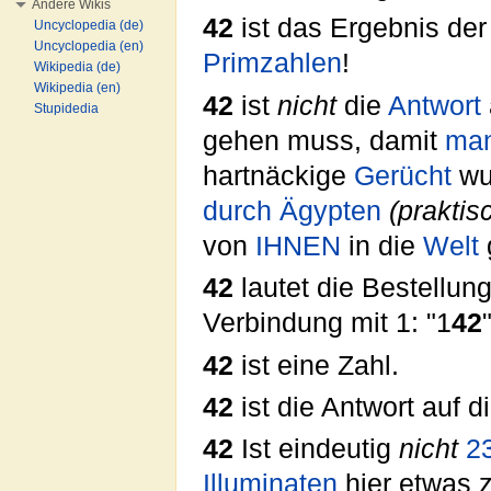
Andere Wikis
42
ist das Ergebnis der
Uncyclopedia (de)
Uncyclopedia (en)
Primzahlen
!
Wikipedia (de)
Wikipedia (en)
42
ist
nicht
die
Antwort
Stupidedia
gehen muss, damit
ma
hartnäckige
Gerücht
wu
durch Ägypten
(praktis
von
IHNEN
in die
Welt
42
lautet die Bestellu
Verbindung mit 1: "1
42
"
42
ist eine Zahl.
42
ist die Antwort auf 
42
Ist eindeutig
nicht
2
Illuminaten
hier etwas 