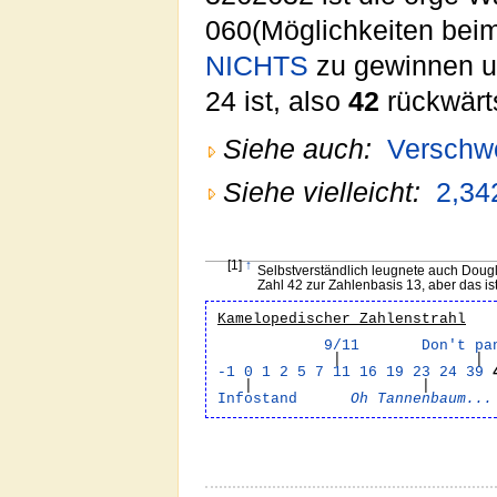
060(Möglichkeiten beim
NICHTS
zu gewinnen u
24 ist, also
42
rückwärt
Siehe auch:
Verschw
Siehe vielleicht:
2,34
[1]
↑
Selbstverständlich leugnete auch Doug
Zahl 42 zur Zahlenbasis 13, aber das is
Kamelopedischer Zahlenstrahl
9/11
Don't pa
| 
-1
0
1
2
5
7
11
16
19
23
24
39
| |
Infostand
Oh Tannenbaum...