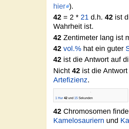
hier
).
42
= 2 *
21
d.h.
42
ist 
Wahrheit ist.
42
Zentimeter lang ist
42
vol.
%
hat ein guter
42
ist die Antwort auf d
Nicht
42
ist die Antwort
Artefizienz
.
1
Hur
42
und
15
Sekunden
42
Chromosomen finden
Kamelosauriern
und
K