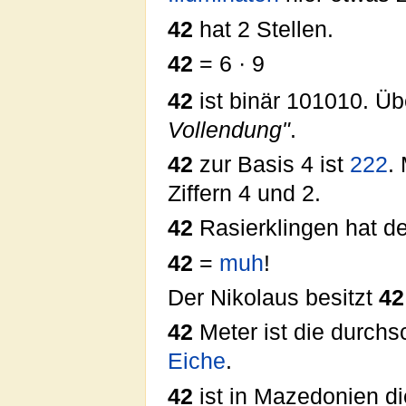
42
hat 2 Stellen.
42
= 6 · 9
(Basis 13
42
ist binär 101010. Üb
Vollendung"
.
42
zur Basis 4 ist
222
.
Ziffern 4 und 2.
42
Rasierklingen hat de
42
=
muh
!
Der Nikolaus besitzt
42
42
Meter ist die durchs
Eiche
.
42
ist in Mazedonien di