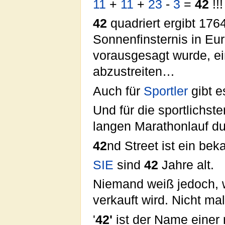
11
+
11
+
23
-
3
=
42
!!!
42
quadriert ergibt 176
Sonnenfinsternis in Eu
vorausgesagt wurde, ei
abzustreiten…
Auch für
Sportler
gibt e
Und für die sportlichst
langen Marathonlauf d
42
nd Street ist ein be
SIE
sind
42
Jahre alt.
Niemand weiß jedoch,
verkauft wird. Nicht ma
'
42'
ist der Name einer 