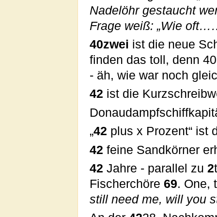
Nadelöhr gestaucht werd
Frage weiß: „Wie oft……
40zwei
ist die neue Sc
finden das toll, denn 40
- äh, wie war noch glei
42
ist die Kurzschreibw
Donaudampfschiffkapi
„
42
plus x Prozent“ ist
42
feine Sandkörner erh
42
Jahre - parallel zu
2
Fischerchöre
69
. One, 
still need me, will you s