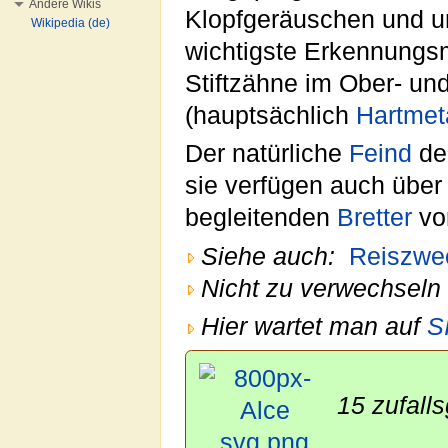
Andere Wikis
Klopfgeräuschen und u
Wikipedia (de)
wichtigste Erkennungs
Stiftzähne im Ober- und
(hauptsächlich
Hartmet
Der natürliche
Feind
der
sie verfügen auch über
begleitenden
Bretter
vo
Siehe auch:
Reiszwe
Nicht zu verwechseln 
Hier wartet man auf
S
15 zufalls