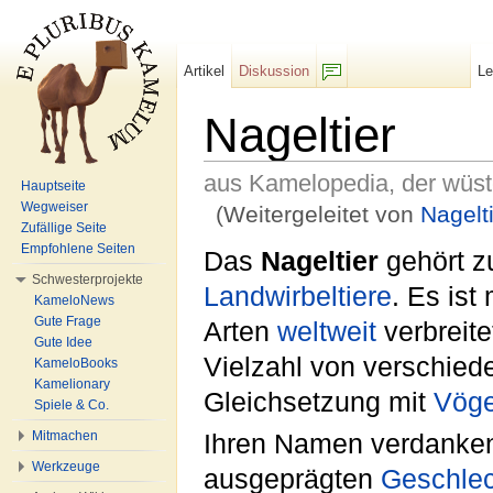
Artikel
Diskussion
L
F/b
Nageltier
aus Kamelopedia, der wüs
Hauptseite
Wegweiser
(Weitergeleitet von
Nagelt
Zufällige Seite
Wechseln zu:
Navigation
,
Suche
Empfohlene Seiten
Das
Nageltier
gehört z
Schwesterprojekte
Landwirbeltiere
. Es ist
KameloNews
Gute Frage
Arten
weltweit
verbreite
Gute Idee
Vielzahl von verschie
KameloBooks
Kamelionary
Gleichsetzung mit
Vöge
Spiele & Co.
Mitmachen
Ihren Namen verdanke
Werkzeuge
ausgeprägten
Geschlec