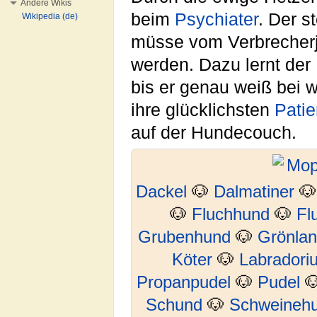
Andere Wikis
beim
Psychiater
. Der st
Wikipedia (de)
müsse vom Verbrecher
werden. Dazu lernt der
bis er genau weiß bei 
ihre glücklichsten
Patie
auf der Hundecouch.
Dackel
🐶
Dalmatiner

🐶
Fluchhund
🐶
Fl
Grubenhund
🐶
Grönla
Köter
🐶
Labradori
Propanpudel
🐶
Pudel

Schund
🐶
Schweineh