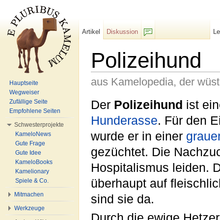
Artikel
Diskussion
L
F/b
Polizeihund
aus Kamelopedia, der wüs
Hauptseite
Wegweiser
Wechseln zu:
Navigation
,
Suche
Der
Polizeihund
ist ei
Zufällige Seite
Empfohlene Seiten
Hunderasse
. Für den E
Schwesterprojekte
wurde er in einer
graue
KameloNews
Gute Frage
gezüchtet. Die Nachzuc
Gute Idee
KameloBooks
Hospitalismus leiden. D
Kamelionary
überhaupt auf fleischl
Spiele & Co.
Mitmachen
sind sie da.
Werkzeuge
Durch die ewige Hetzere