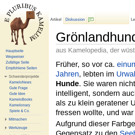
Artikel
Diskussion
L
F/b
Grönlandhun
aus Kamelopedia, der wüs
Hauptseite
Wegweiser
Wechseln zu:
Navigation
,
Suche
Früher, so vor ca.
einun
Zufällige Seite
Empfohlene Seiten
Jahren
, lebten im
Urwa
Schwesterprojekte
Hunde
. Sie waren nich
KameloNews
Gute Frage
intelligent, sondern au
Gute Idee
KameloBooks
als zu klein geratener
Kamelionary
fressen wollte, und war 
Spiele & Co.
Mitmachen
Aufgrund dieser Farbg
Werkzeuge
Gegensatz zu den
See