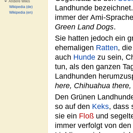
Andere Wikis
Landhunde bezeichnet.
Wikipedia (de)
Wikipedia (en)
immer der Ami-Sprache 
Green Land Dogs
.
Sie hatten jedoch ein 
ehemaligen
Ratten
, di
auch
Hunde
zu sein, C
tun, als den ganzen Ta
Landhunden herumzusp
here, Chihuahua there,
Den Grünen Landhunden
so auf den
Keks
, dass
sie ein
Floß
und segelt
immer verfolgt von den