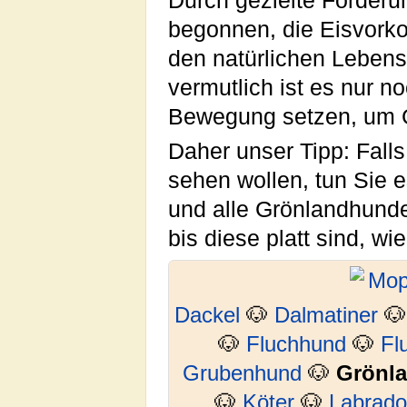
Durch gezielte Förder
begonnen, die Eisvork
den natürlichen Leben
vermutlich ist es nur n
Bewegung setzen, um 
Daher unser Tipp: Fall
sehen wollen, tun Sie 
und alle Grönlandhunde
bis diese platt sind, wi
Dackel
🐶
Dalmatiner

🐶
Fluchhund
🐶
Fl
Grubenhund
🐶
Grönl
🐶
Köter
🐶
Labrado