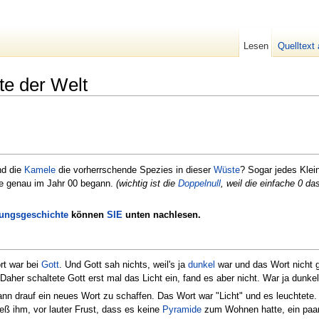
Lesen
Quelltext
te der Welt
nd die
Kamele
die vorherrschende Spezies in dieser
Wüste
? Sogar jedes Klei
ie genau im Jahr 00 begann.
(wichtig ist die
Doppelnull
, weil die einfache 0 d
ungsgeschichte
können
SIE
unten nachlesen.
rt war bei
Gott
. Und Gott sah nichts, weil's ja
dunkel
war und das Wort nicht 
Daher schaltete Gott erst mal das Licht ein, fand es aber nicht. War ja dunkel
ann drauf ein neues Wort zu schaffen. Das Wort war "Licht" und es leuchtete
ß ihm, vor lauter Frust, dass es keine
Pyramide
zum Wohnen hatte, ein paa