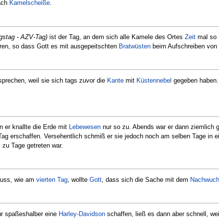
nach
Kamelscheiße
.
ngstag - AZV-Tag)
ist der Tag, an dem sich alle Kamele des Ortes
Zeit
mal so r
ren, so dass Gott es mit ausgepeitschten
Bratwüsten
beim Aufschreiben von
sprechen, weil sie sich tags zuvor die
Kante
mit
Küstennebel
gegeben haben. 
n er knallte die Erde mit
Lebewesen
nur so zu. Abends war er dann ziemlich 
g erschaffen. Versehentlich schmiß er sie jedoch noch am selben Tage in ein
 zu Tage getreten war.
muss, wie am
vierten Tag
, wollte
Gott
, dass sich die Sache mit dem
Nachwuc
ur spaßeshalber eine
Harley-Davidson
schaffen, ließ es dann aber schnell, we