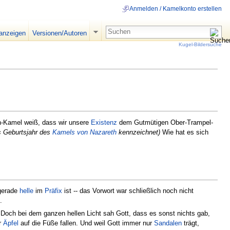
Anmelden / Kamelkonto erstellen
 anzeigen
Versionen/Autoren
Kugel-Bildersuche
n-Kamel weiß, dass wir unsere
Existenz
dem Gutmütigen Ober-Trampel-
as Geburtsjahr des
Kamels von Nazareth
kennzeichnet)
Wie hat es sich
gerade
helle
im
Präfix
ist -- das Vorwort war schließlich noch nicht
.
. Doch bei dem ganzen hellen Licht sah Gott, dass es sonst nichts gab,
r
Äpfel
auf die Füße fallen. Und weil Gott immer nur
Sandalen
trägt,