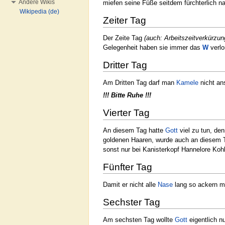
Andere Wikis
miefen seine Füße seitdem fürchterlich 
Wikipedia (de)
Zeiter Tag
Der Zeite Tag
(auch: Arbeitszeitverkürzu
Gelegenheit haben sie immer das
W
verlo
Dritter Tag
Am Dritten Tag darf man
Kamele
nicht an
!!! Bitte Ruhe !!!
Vierter Tag
An diesem Tag hatte
Gott
viel zu tun, den
goldenen Haaren, wurde auch an diesem Ta
sonst nur bei Kanisterkopf Hannelore Kohl
Fünfter Tag
Damit er nicht alle
Nase
lang so ackern 
Sechster Tag
Am sechsten Tag wollte
Gott
eigentlich n