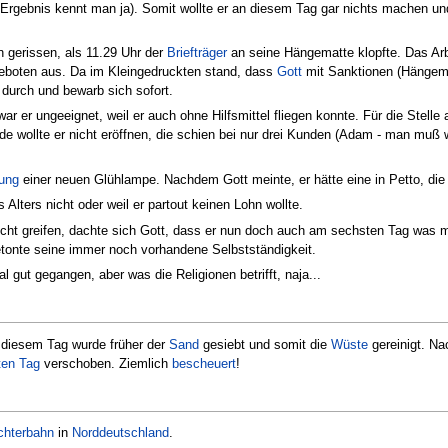
Ergebnis kennt man ja). Somit wollte er an diesem Tag gar nichts machen und 
 gerissen, als 11.29 Uhr der
Briefträger
an seine Hängematte klopfte. Das Arb
eboten aus. Da im Kleingedruckten stand, dass
Gott
mit Sanktionen (Hängema
e durch und bewarb sich sofort.
ar er ungeeignet, weil er auch ohne Hilfsmittel fliegen konnte. Für die Stelle 
 wollte er nicht eröffnen, die schien bei nur drei Kunden (Adam - man muß 
ung
einer neuen Glühlampe. Nachdem Gott meinte, er hätte eine in Petto, die
 Alters nicht oder weil er partout keinen Lohn wollte.
cht greifen, dachte sich Gott, dass er nun doch auch am sechsten Tag was 
tonte seine immer noch vorhandene Selbstständigkeit.
 gut gegangen, aber was die Religionen betrifft, naja...
 diesem Tag wurde früher der
Sand
gesiebt und somit die
Wüste
gereinigt. Na
ten Tag
verschoben. Ziemlich
bescheuert
!
chterbahn
in
Norddeutschland
.