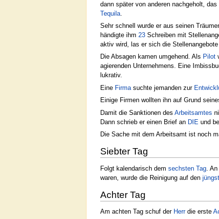
dann später von anderen nachgeholt, das 
Tequila
.
Sehr schnell wurde er aus seinen Träumen
händigte ihm
23
Schreiben mit Stellenang
aktiv wird, las er sich die Stellenangebot
Die Absagen kamen umgehend. Als
Pilot
w
agierenden Unternehmens. Eine Imbissbude
lukrativ.
Eine
Firma
suchte jemanden zur
Entwickl
Einige Firmen wollten ihn auf Grund seines
Damit die Sanktionen des
Arbeitsamtes
ni
Dann schrieb er einen Brief an
DIE
und be
Die Sache mit dem Arbeitsamt ist noch mal
Siebter Tag
Folgt kalendarisch dem
sechsten Tag
. An
waren, wurde die Reinigung auf den
jüngs
Achter Tag
Am achten Tag schuf der
Herr
die erste
A