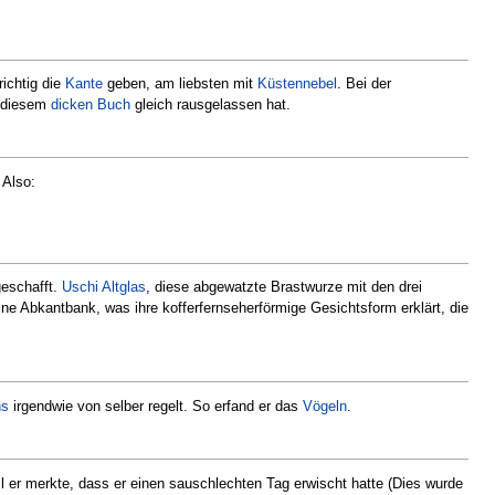
ichtig die
Kante
geben, am liebsten mit
Küstennebel
. Bei der
 diesem
dicken Buch
gleich rausgelassen hat.
Also:
geschafft.
Uschi Altglas
, diese abgewatzte Brastwurze mit den drei
e Abkantbank, was ihre kofferfernseherförmige Gesichtsform erklärt, die
hs
irgendwie von selber regelt. So erfand er das
Vögeln
.
il er merkte, dass er einen sauschlechten Tag erwischt hatte (Dies wurde