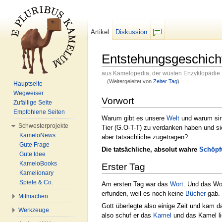
Artikel
Diskussion
F/b
Entstehungsgeschich
aus Kamelopedia, der wüsten Enzyklopädie
(Weitergeleitet von
Zeiter Tag
)
Hauptseite
Wechseln zu:
Navigation
,
Suche
Wegweiser
Vorwort
Zufällige Seite
Empfohlene Seiten
Warum gibt es unsere
Welt
und warum si
Schwesterprojekte
Tier (G.O-T-T) zu verdanken haben und s
KameloNews
aber tatsächliche zugetragen?
Gute Frage
Die tatsächliche, absolut wahre
Schöpf
Gute Idee
KameloBooks
Erster Tag
Kamelionary
Spiele & Co.
Am ersten Tag war das
Wort
. Und das Wo
erfunden, weil es noch keine
Bücher
gab. 
Mitmachen
Gott überlegte also einige Zeit und kam d
Werkzeuge
also schuf er das
Kamel
und das Kamel lie