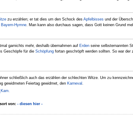
itze
zu erzählen; er tat dies um den Schock des
Apfelbisses
und der Übersch
e
Bayern-Hymne
. Man kann also durchaus sagen, dass Gott keinen Grund meh
stmal garnichts mehr, deshalb übernahmen auf
Erden
seine selbsternannten St
es Geschöpfe für die
Schöpfung
fortan geschröpft werden sollten. So war der
hner schließlich auch das erzählen der schlechten Witze. Um zu kennzeich
ung gewidmeten Feiertag gewidmet, den
Karneval
.
_Kam.
sort von:
- diesen hier -