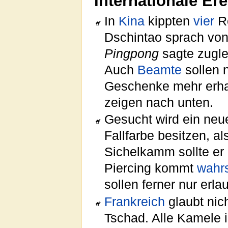
Internationale Er
In
Kina
kippten
vier
Re
Dschintao sprach vo
Pingpong
sagte zugl
Auch
Beamte
sollen 
Geschenke mehr erha
zeigen nach unten.
Gesucht wird ein neu
Fallfarbe besitzen, a
Sichelkamm sollte er 
Piercing kommt
wahrs
sollen ferner nur erla
Frankreich
glaubt nic
Tschad. Alle Kamele 