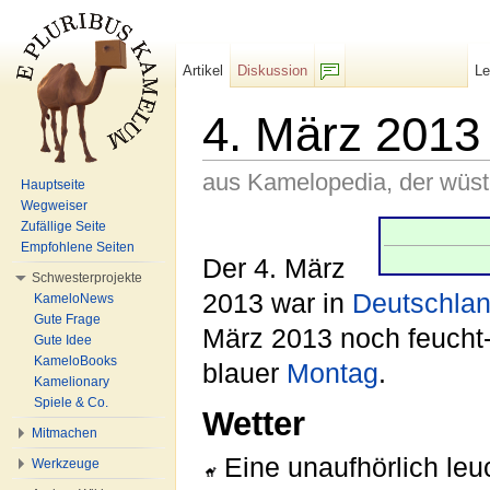
Artikel
Diskussion
L
F/b
4. März 2013
aus Kamelopedia, der wüs
Hauptseite
Wegweiser
Wechseln zu:
Navigation
,
Suche
Zufällige Seite
Empfohlene Seiten
Der 4. März
Schwesterprojekte
2013 war in
Deutschla
KameloNews
Gute Frage
März 2013 noch feucht-k
Gute Idee
KameloBooks
blauer
Montag
.
Kamelionary
Spiele & Co.
Wetter
Mitmachen
Eine unaufhörlich le
Werkzeuge