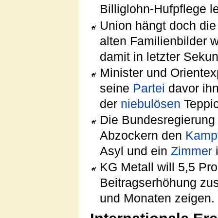
Billiglohn-Hufpflege l
Union hängt doch di
alten Familienbilder 
damit in letzter Seku
Minister und Oriente
seine
Partei
davor ih
der
niebulösen
Teppi
Die Bundesregierung g
Abzockern den
Kamp
Asyl und ein
Zimmer
KG Metall will 5,5 Pr
Beitragserhöhung zus
und Monaten zeigen.