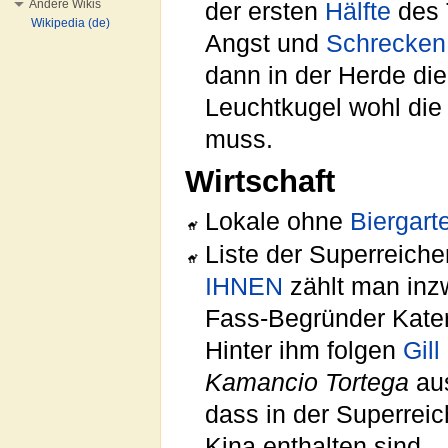
Andere Wikis
der ersten
Hälfte
des 
Wikipedia (de)
Angst und
Schrecken
dann in der Herde die
Leuchtkugel wohl di
muss.
Wirtschaft
Lokale ohne
Biergart
Liste der Superreich
IHNEN
zählt man inzw
Fass-Begründer Kater
Hinter ihm folgen
Gill
Kamancio Tortega
aus
dass in der Superreic
Kina enthalten sind.