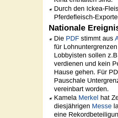
Durch den Ickea-Flei
Pferdefleisch-Export
Nationale Ereigni
Die
PDF
stimmt aus
für Lohnuntergrenzen
Lobbyisten sollen z.B
verdienen und kein Po
Hause gehen. Für PDF
Pauschale Untergren
vereinbart worden.
Kamela
Merkel
hat Ze
diesjährigen
Messe
la
eine Rekordbeteiligu