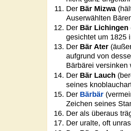
Der
Bär Mizwa
(häl
Auserwählten Bären
Der
Bär Lichingen
gesichtet um 1825 
Der
Bär Ater
(äußer
aufgrund von desse
Bärbärei versinken 
Der
Bär Lauch
(ber
seines knoblauchar
Der
Bärbär
(vermein
Zeichen seines Sta
Der als überaus tr
Der uralte, oft unras