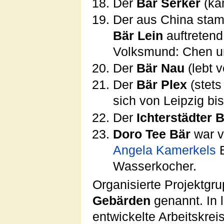
Der
Bär Serker
(kam
Der aus China st
Bär Lein
auftretend
Volksmund: Chen und
Der
Bär Nau
(lebt v
Der
Bär Plex
(stets
sich von Leipzig bis
Der
Ichterstädter 
Doro Tee Bär
war v
Angela Kamerkels
B
Wasserkocher.
Organisierte Projektgr
Gebärden
genannt. In l
entwickelte Arbeitskrei