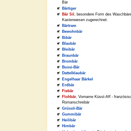
Bär
Bärtiger
Bär Sil
, besondere Form des Waschbäre
Kastenwesen zugerechnet.
Bärtram
Bewohnbär
Bibär
Blaubär
Bleibär
Braunbär
Brombär
Bussi-Bär
Dattelklaubär
Engelhaar Bärkel
Erdbär
Fiebär
Flohbär
, Vorname Küsst-Aff - französis
Romanschreibär
Grüssli-Bär
Gummibär
Heilibär
Himbär