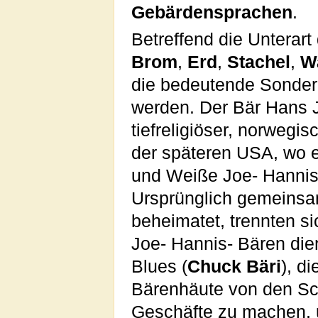
Gebärdensprachen
.
Betreffend die Unterar
Brom
,
Erd
,
Stachel
,
W
die bedeutende Sonder
werden. Der Bär Hans 
tiefreligiöser, norwegi
der späteren USA, wo e
und Weiße Joe- Hannis-
Ursprünglich gemeinsa
beheimatet, trennten s
Joe- Hannis- Bären die
Blues (
Chuck Bäri
), d
Bärenhäute von den Sc
Geschäfte zu machen, 