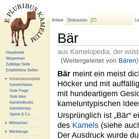
Artikel
Diskussion
L
F/b
Bär
aus Kamelopedia, der wüs
Hauptseite
Wegweiser
(Weitergeleitet von
Bären
)
Zufällige Seite
Wechseln zu:
Navigation
,
Suche
Empfohlene Seiten
Bär
meint ein meist di
Schwesterprojekte
Höcker und mit auffälli
KameloNews
Gute Frage
mit hundeartigem Gesi
Gute Idee
kameluntypischen Idee
KameloBooks
Kamelionary
Ursprünglich ist „Bär“
Spiele & Co.
Mitmachen
des
Kamels
(siehe auc
Werkzeuge
Der Ausdruck wurde du