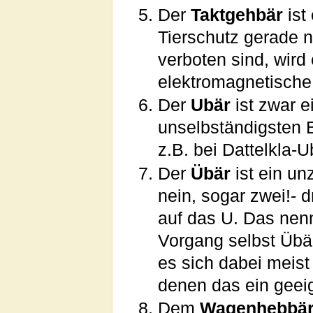
Der
Taktgehbär
ist
Tierschutz gerade n
verboten sind, wird
elektromagnetische
Der
Ubär
ist zwar e
unselbständigsten 
z.B. bei Dattelkla-
Der
Übär
ist ein un
nein, sogar zwei!- 
auf das U. Das nen
Vorgang selbst Übärs
es sich dabei meist
denen das ein geei
Dem
Wagenhebbä