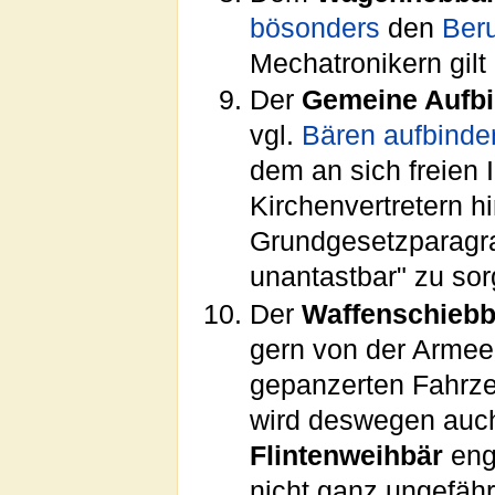
bösonders
den
Ber
Mechatronikern gilt
Der
Gemeine Aufbi
vgl.
Bären aufbinde
dem an sich freien 
Kirchenvertretern hi
Grundgesetzparagra
unantastbar" zu sor
Der
Waffenschiebb
gern von der Armee 
gepanzerten Fahr
wird deswegen auch 
Flintenweihbär
enga
nicht ganz ungefähr