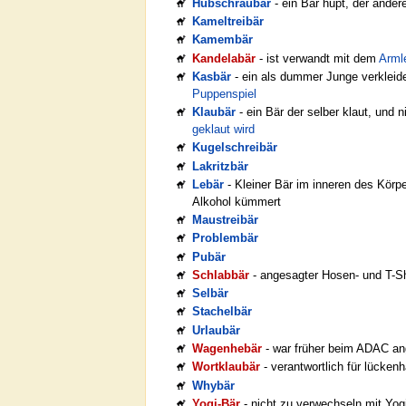
Hubschraubär
- ein Bär hupt, der ander
Kameltreibär
Kamembär
Kandelabär
- ist verwandt mit dem
Arml
Kasbär
- ein als dummer Junge verkleid
Puppenspiel
Klaubär
- ein Bär der selber klaut, und 
geklaut wird
Kugelschreibär
Lakritzbär
Lebär
- Kleiner Bär im inneren des Körpe
Alkohol kümmert
Maustreibär
Problembär
Pubär
Schlabbär
- angesagter Hosen- und T-Sh
Selbär
Stachelbär
Urlaubär
Wagenhebär
- war früher beim ADAC ang
Wortklaubär
- verantwortlich für lücken
Whybär
Yogi-Bär
- nicht zu verwechseln mit Yog