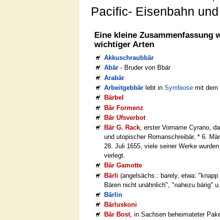
Pacific- Eisenbahn und
Eine kleine Zusammenfassung w
wichtiger Arten
Akkuschraubbär
Abär
- Bruder von Bbär
Arabär
Arbeitgebbär
lebt in
Symbiose
mit de
Bärbel
Bär Formenz
Bär Ufsverbot
Bär G. Rack
, erster Vorname Cyrano, d
und utopischer Romanschreibär, * 6. Mär
28. Juli 1655, viele seiner Werke wurde
verlegt.
Bär Gamotte
Bärli
(angelsächs.: barely, etwa: "knapp
Bären nicht unähnlich", "nahezu bärig" u
Bärlin
Bärluskoni
Bär Bost
, in Sachsen beheimateter Paket