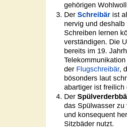
gehörigen Wohlwol
Der
Schreibär
ist a
nervig und deshalb 
Schreiben lernen kö
verständigen. Die U
bereits im 19. Jahr
Telekommunikation e
der
Flugschreibär
, 
bösonders laut schr
abartiger ist freilic
Der
Spülverderbbä
das Spülwasser zu
und konsequent he
Sitzbäder nutzt.