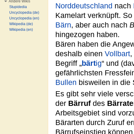
Andere Wikis
Norddeutschland
nach
Stupidedia
Uncyclopedia (de)
Kamelart verknüpft. So
Uncyclopedia (en)
Bärn
, aber auch nach
B
Wikipedia (de)
Wikipedia (en)
hingezogen haben.
Bären haben die Angewo
deshalb einen
Vollbart
,
Begriff „
bärt
ig
“ und (da
gefährlichsten Fressfe
Bullen
bisweilen in die
Es gibt sehr viele vers
der
Bärruf
des
Bärrate
Arbeitsgebiet sind vor
Bärarten durch Zuruf er
Bärrufseinstieg könne