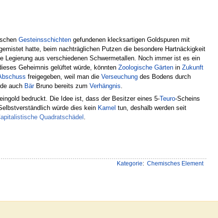
wischen
Gesteinsschichten
gefundenen klecksartigen Goldspuren mit
sgemistet hatte, beim nachträglichen Putzen die besondere Hartnäckigkeit
ine Legierung aus verschiedenen Schwermetallen. Noch immer ist es ein
dieses Geheimnis gelüftet würde, könnten
Zoologische Gärten
in
Zukunft
Abschuss
freigegeben, weil man die
Verseuchung
des Bodens durch
rde auch
Bär
Bruno bereits zum
Verhängnis
.
ngold bedruckt. Die Idee ist, dass der Besitzer eines 5-
Teuro
-Scheins
elbstverständlich würde dies kein
Kamel
tun, deshalb werden seit
apitalistische Quadratschädel
.
Kategorie
:
Chemisches Element