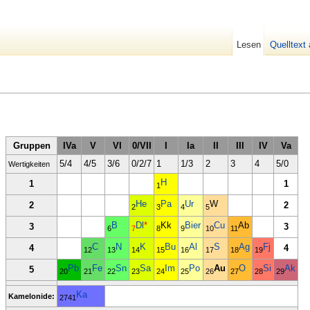
Lesen
Quelltext
Gruppen
IVa
V
VI
0/VII
I
Ia
II
III
IV
Va
5/4
4/5
3/6
0/2/7
1
1/3
2
3
4
5/0
Wertigkeiten
H
1
1
1
He
Pa
Ur
W
2
2
2
3
4
5
B
Dl
*
Kk
Bier
Cu
Ab
3
3
6
7
8
9
10
11
C
N
K
Bu
Al
S
Ag
Fj
4
4
12
13
14
15
16
17
18
19
Pb
Fe
Sn
Sa
Im
Po
Au
O
Si
Ak
5
20
21
22
23
24
25
26
27
28
29
Ka
Kamelonide:
2741