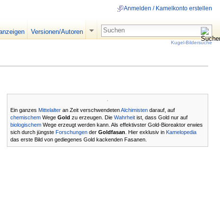
Anmelden / Kamelkonto erstellen
 anzeigen
Versionen/Autoren
Kugel-Bildersuche
Ein ganzes
Mittelalter
an Zeit verschwendeten
Alchimisten
darauf, auf
chemischem
Wege
Gold
zu erzeugen. Die
Wahrheit
ist, dass Gold nur auf
biologischem
Wege erzeugt werden kann. Als effektivster Gold-Bioreaktor erwies
sich durch jüngste
Forschungen
der
Goldfasan
. Hier exklusiv in
Kamelopedia
das erste Bild von gediegenes Gold kackenden Fasanen.