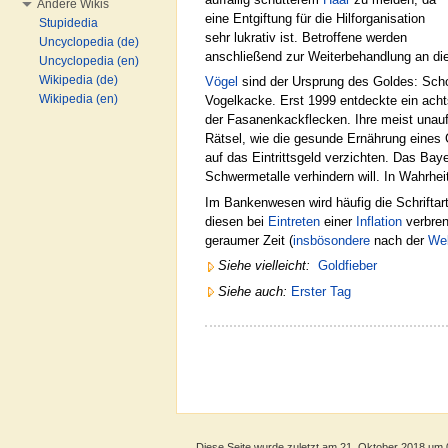
Andere Wikis
eine Entgiftung für die Hilforganisation
Stupidedia
sehr lukrativ ist. Betroffene werden
Uncyclopedia (de)
anschließend zur Weiterbehandlung an 
Uncyclopedia (en)
Wikipedia (de)
Vögel
sind der Ursprung des Goldes: Scho
Wikipedia (en)
Vogelkacke. Erst 1999 entdeckte ein ac
der Fasanenkackflecken. Ihre meist unauf
Rätsel, wie die gesunde Ernährung eines
auf das Eintrittsgeld verzichten. Das Ba
Schwermetalle verhindern will. In Wahrhe
Im Bankenwesen wird häufig die Schriftar
diesen bei
Eintreten
einer
Inflation
verbren
geraumer Zeit (
insbösondere
nach der
Wel
Siehe vielleicht:
Goldfieber
Siehe auch:
Erster Tag
Diese Seite wurde zuletzt am 21. Oktober 2018 um 