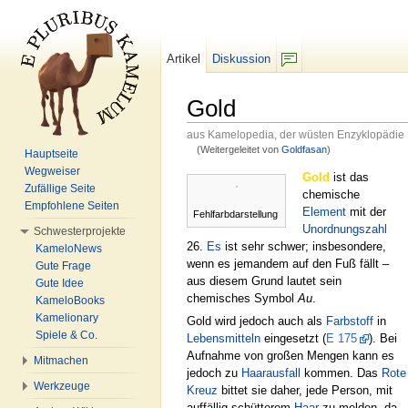
Artikel
Diskussion
F/b
Gold
aus Kamelopedia, der wüsten Enzyklopädie
(Weitergeleitet von
Goldfasan
)
Hauptseite
Wechseln zu:
Navigation
,
Suche
Wegweiser
Gold
ist das
Zufällige Seite
chemische
Empfohlene Seiten
Element
mit der
Fehlfarbdarstellung
Unordnungszahl
Schwesterprojekte
26.
Es
ist sehr schwer; insbesondere,
KameloNews
wenn es jemandem auf den Fuß fällt –
Gute Frage
aus diesem Grund lautet sein
Gute Idee
chemisches Symbol
Au
.
KameloBooks
Kamelionary
Gold wird jedoch auch als
Farbstoff
in
Spiele & Co.
Lebensmitteln
eingesetzt (
E 175
). Bei
Aufnahme von großen Mengen kann es
Mitmachen
jedoch zu
Haarausfall
kommen. Das
Rote
Werkzeuge
Kreuz
bittet sie daher, jede Person, mit
auffällig schütterem
Haar
zu melden, da