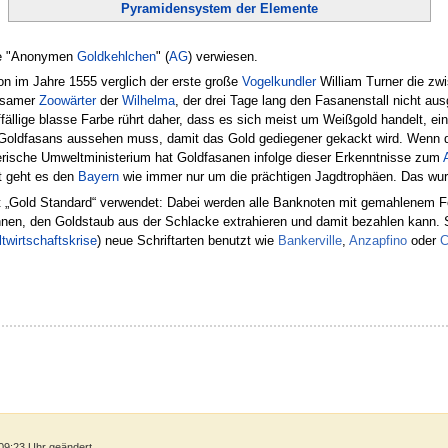
Pyramidensystem der Elemente
die "Anonymen
Goldkehlchen
" (
AG
) verwiesen.
n im Jahre 1555 verglich der erste große
Vogelkundler
William Turner die z
htsamer
Zoowärter
der
Wilhelma
, der drei Tage lang den Fasanenstall nicht au
fällige blasse Farbe rührt daher, dass es sich meist um Weißgold handelt, e
 Goldfasans aussehen muss, damit das Gold gediegener gekackt wird. Wenn 
yerische Umweltministerium hat Goldfasanen infolge dieser Erkenntnisse zum
it geht es den
Bayern
wie immer nur um die prächtigen Jagdtrophäen. Das wu
t „Gold Standard“ verwendet: Dabei werden alle Banknoten mit gemahlenem Fei
nen, den Goldstaub aus der Schlacke extrahieren und damit bezahlen kann. S
twirtschaftskrise
) neue Schriftarten benutzt wie
Bankerville
,
Anzapfino
oder
C
09:23 Uhr geändert.