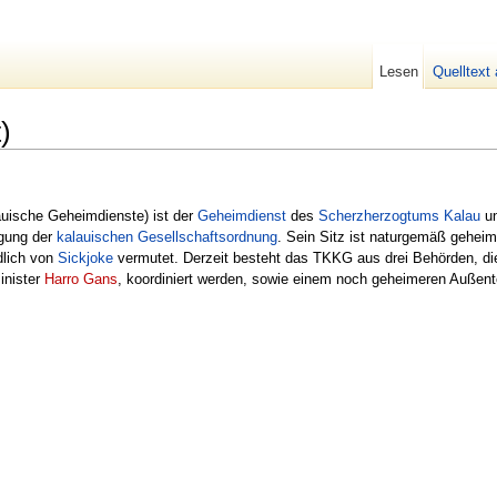
Lesen
Quelltext
)
ische Geheimdienste) ist der
Geheimdienst
des
Scherzherzogtums Kalau
un
igung der
kalauischen Gesellschaftsordnung
. Sein Sitz ist naturgemäß geheim,
dlich von
Sickjoke
vermutet. Derzeit besteht das TKKG aus drei Behörden, d
inister
Harro Gans
, koordiniert werden, sowie einem noch geheimeren Außent