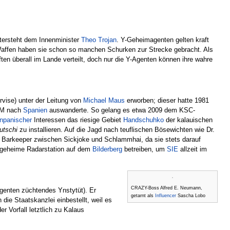
tersteht dem Innenminister
Theo Trojan
. Y-Geheimagenten gelten kraft
n Waffen haben sie schon so manchen Schurken zur Strecke gebracht. Als
ften überall im Lande verteilt, doch nur die Y-Agenten können ihre wahre
vise) unter der Leitung von
Michael Maus
erworben; dieser hatte 1981
-WM nach
Spanien
auswanderte. So gelang es etwa 2009 dem KSC-
inpanischer
Interessen das riesige Gebiet
Handschuhko
der kalauischen
utschi
zu installieren. Auf die Jagd nach teuflischen Bösewichten wie Dr.
er Barkeeper zwischen Sickjoke und Schlammhai, da sie stets darauf
ne geheime Radarstation auf dem
Bilderberg
betreiben, um
SIE
allzeit im
CRAZY-Boss Alfred E. Neumann,
genten züchtendes Ynstytüt). Er
getarnt als
Influencer
Sascha Lobo
n die Staatskanzlei einbestellt, weil es
 Vorfall letztlich zu Kalaus