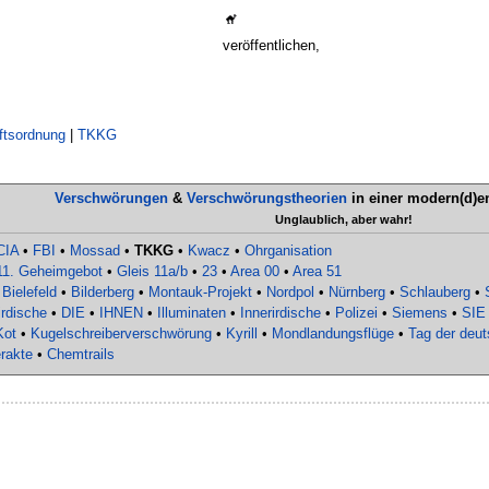
veröffentlichen,
ftsordnung
|
TKKG
Verschwörungen
&
Verschwörungstheorien
in einer modern(d)
Unglaublich, aber wahr!
CIA
•
FBI
•
Mossad
•
TKKG
•
Kwacz
•
Ohrganisation
11. Geheimgebot
•
Gleis 11a/b
•
23
•
Area 00
•
Area 51
•
Bielefeld
•
Bilderberg
•
Montauk-Projekt
•
Nordpol
•
Nürnberg
•
Schlauberg
•
rdische
•
DIE
•
IHNEN
•
Illuminaten
•
Innerirdische
•
Polizei
•
Siemens
•
SIE
Kot
•
Kugelschreiberverschwörung
•
Kyrill
•
Mondlandungsflüge
•
Tag der deut
rakte
•
Chemtrails