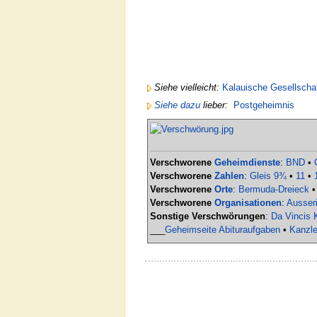
Siehe vielleicht:
Kalauische Gesellscha
Siehe dazu
lieber:
Postgeheimnis
Verschworene
Geheimdienste
:
BND
•
Verschworene
Zahlen
:
Gleis 9¾
•
11
•
Verschworene
Orte
:
Bermuda-Dreieck
Verschworene
Organisationen
:
Ausseri
Sonstige Verschwörungen
:
Da Vincis 
___
Geheimseite Abituraufgaben
•
Kanzle