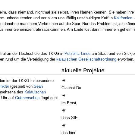
eim, dass niemand, nichtmal sie selbst, ihren Namen kennen. Sie haben ihre
em unbedeutenden und vor allem unauffällig unschuldigen Kaff in
Kalifornien
.
n damit so manchem Verbrechen auf die Spur. Nur das Problem ist, sie können 
 aus ihrer Geheimzentrale rauskommen. Am Ende löst dann immer ein geheimnis
tral an der Hochschule des TKKG in
Potzblitz-Linde
am Stadtrand von Sickjo
en rund um die Verteidigung der
kalauischen Gesellschaftsordnung
erworben.
aktuelle Projekte
en ist der TKKG insbesondere
nkler
(gespielt von
Sean
Glaubst Du
rnsehserie des
Kalauischen
5 Uhr auf
Gutmenschen
-Jagd geht.
im Ernst,
dass SIE
das hier