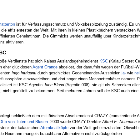
atterton
ist für Verfassungsschmutz und Volksbespitzelung zuständig. Es un
 die effizientesten der Welt. Mit ihren in kleinen Plastikbüchern versteckte
ffinierten Geheimtinten. Die Gimmicks werden unauffällig über Kinderzeitschri
nz aktivieren.
SC
oße Verdienste hat sich Kalaus Auslandsgeheimdienst
KSC
(Kalau Secret Cer
n eher glücklosen
Agent Orange
abgelöst, der daraufhin wegen der Fußball
enten
Ingo Intriganti
durch geschicktes Gegeneinander-Ausspielen
ja-
wie
ne
nflusssphäre einzuverleiben und dort sogar einen Marionettenkäser namens
P
alisiert ist KSC-Agentin
Jane Blond
(Agentin 008); sie gilt als Schrecken all
ürt, nicht gerüttelt zu bekommen. Seit mehreren Jahren soll der KSC auch ei
bliegt schließlich dem militärischen Abschirmdienst CRAZY (camelreitende A
Otto von Tuten und Blasen
. 2003 wurde CRAZY-Direktor
Alfred E. Neumann
i
istenz der kalauischen
Atomknallköpfe
vor der Welt geheimzuhalten. Obwohl der
rde Neumann mangels brauchbarer Alternativen nicht zurückgetreten.