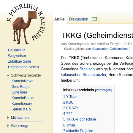
Artikel
Diskussion
F/b
TKKG (Geheimdienst
aus Kamelopedia, der wüsten Enzyklopädie
(Weitergeleitet von
Kalauischer Geheimdienst
)
Hauptseite
Wechseln zu:
Navigation
,
Suche
Wegweiser
Das
TKKG
(Technisches Kommando Kalau
Zufällige Seite
Speer des Scherzherzogs bei der Verteid
Empfohlene Seiten
Gemeinde
Strullach
wenige Kilometer nör
kalauischen Staatskanzlei
, Herrn Staatsm
Schwesterprojekte
hierbei um:
KameloNews
Gute Frage
Inhaltsverzeichnis
[
Verbergen
]
Gute Idee
1
Y-Team
KameloBooks
2
KSC
Kamelionary
3
CRAZY
Spiele & Co.
4
???
Mitmachen
5
TKKG-Hochschule
6
Trivia
Werkzeuge
7
aktuelle Projekte