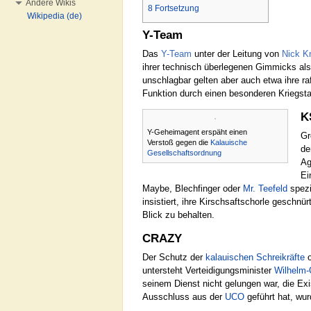
Andere Wikis
8
Fortsetzung
Wikipedia (de)
Y-Team
Das
Y-Team
unter der Leitung von
Nick Kn
ihrer technisch überlegenen Gimmicks als
unschlagbar gelten aber auch etwa ihre ra
Funktion durch einen besonderen Kriegsta
K
Y-Geheimagent erspäht einen
Gr
Verstoß gegen die
Kalauische
de
Gesellschaftsordnung
Ag
Ei
Maybe, Blechfinger oder
Mr. Teefeld
spezi
insistiert, ihre Kirschsaftschorle geschn
Blick zu behalten.
CRAZY
Der Schutz der
kalauischen Schreikräfte
o
untersteht Verteidigungsminister
Wilhelm-
seinem Dienst nicht gelungen war, die Ex
Ausschluss aus der
UCO
geführt hat, wu