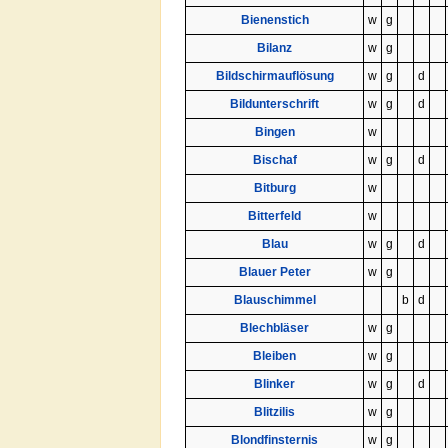
Bienenstich
w
g
Bilanz
w
g
Bildschirmauflösung
w
g
d
Bildunterschrift
w
g
d
Bingen
w
Bischaf
w
g
d
Bitburg
w
Bitterfeld
w
Blau
w
g
d
Blauer Peter
w
g
Blauschimmel
b
d
Blechbläser
w
g
Bleiben
w
g
Blinker
w
g
d
Blitzilis
w
g
Blondfinsternis
w
g