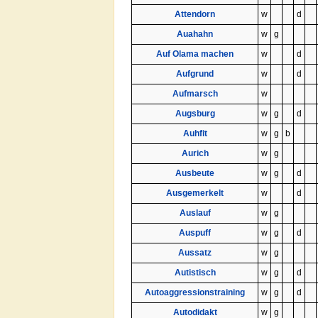
Attendorn
w
d
Auahahn
w
g
Auf Olama machen
w
d
Aufgrund
w
d
Aufmarsch
w
Augsburg
w
g
d
Auhfit
w
g
b
Aurich
w
g
Ausbeute
w
g
d
Ausgemerkelt
w
d
Auslauf
w
g
Auspuff
w
g
d
Aussatz
w
g
Autistisch
w
g
d
Autoaggressionstraining
w
g
d
Autodidakt
w
g