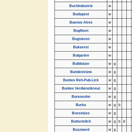
Buchindustrie
w
Budapest
w
Buenos Aires
w
Bugfixen
w
Bugsieren
w
Bukarest
w
Bulgarien
w
Bulldotzer
w
g
Bundesträne
w
g
Buntes Reh-Pub-Lick
w
g
Buntes Verdienstkreuz
w
g
Burensohn
w
g
Burka
w
g
b
Bussinäss
w
g
Buttermilch
w
g
b
d
Buzzword
w
g