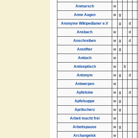
Anmarsch
w
Anne Augen
w
g
Anonyme Wikipedianer e.V
g
d
Ansbach
w
d
Anschreiben
w
g
d
Anstifter
w
g
Antioch
w
Antiseptisch
w
b
Antonym
w
g
d
Antwerpen
w
Apfelsine
w
g
d
Apfelsuppe
w
g
Aprilscherz
w
g
Arbeit macht frei
w
Arbeitspause
w
g
Archangelsk
w