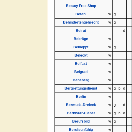
Beauty Free Shop
Befehl
w
g
Behindertengehrecht
w
g
Beirut
d
Beiträge
w
Bekloppt
w
g
Beleckt
w
Belfast
w
Belgrad
w
Bensberg
w
Bergrettungsdienst
w
g
b
d
Berlin
w
Bermuda-Dreieck
w
g
d
Bernhaar-Diener
w
g
b
d
Berufsbild
w
g
Berufsunfähig
w