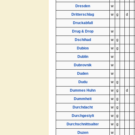
Dresden
w
Dritterschlag
w
g
d
Druckabfall
Drug & Drop
w
Dschihad
w
g
Dubios
w
g
Dublin
w
Dubrovnik
w
Duden
w
Dudu
w
g
Dummes Huhn
w
g
d
Dummheit
w
g
Durchdacht
w
g
Durchgestylt
w
g
Durchschnittsalter
w
g
Duzen
w