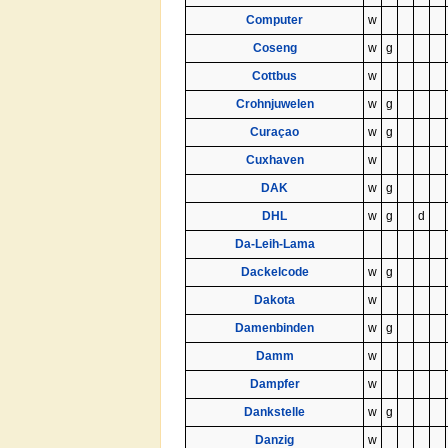
Computer
w
Coseng
w
g
Cottbus
w
Crohnjuwelen
w
g
Curaçao
w
g
Cuxhaven
w
DAK
w
g
DHL
w
g
d
Da-Leih-Lama
Dackelcode
w
g
Dakota
w
Damenbinden
w
g
Damm
w
Dampfer
w
Dankstelle
w
g
Danzig
w