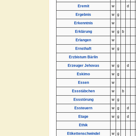
Eremit
w
d
Ergebnis
w
g
Erkenntnis
w
Erklärung
w
g
b
Erlangen
w
Ernsthaft
w
g
Erzbistum Bärlin
Erzeuger Jehovas
w
g
d
Eskimo
w
g
Essen
w
Essstäbchen
w
b
Essstörung
w
g
Essteuern
w
g
d
Etage
w
g
d
Ethik
Etikettenschwindel
w
g