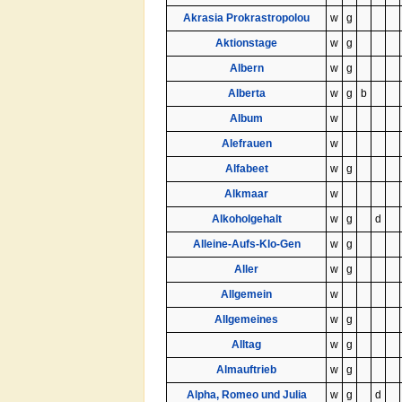
Akrasia Prokrastropolou
w
g
Aktionstage
w
g
Albern
w
g
Alberta
w
g
b
Album
w
Alefrauen
w
Alfabeet
w
g
Alkmaar
w
Alkoholgehalt
w
g
d
Alleine-Aufs-Klo-Gen
w
g
Aller
w
g
Allgemein
w
Allgemeines
w
g
Alltag
w
g
Almauftrieb
w
g
Alpha, Romeo und Julia
w
g
d