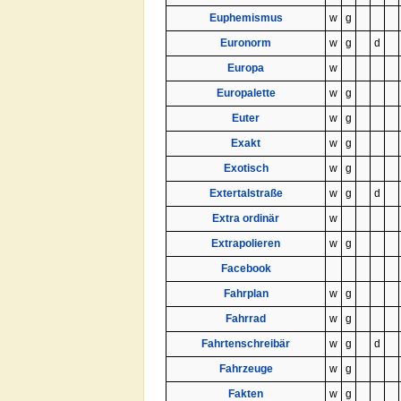
Euphemismus
w
g
Euronorm
w
g
d
Europa
w
Europalette
w
g
Euter
w
g
Exakt
w
g
Exotisch
w
g
Extertalstraße
w
g
d
Extra ordinär
w
Extrapolieren
w
g
Facebook
Fahrplan
w
g
Fahrrad
w
g
Fahrtenschreibär
w
g
d
Fahrzeuge
w
g
Fakten
w
g