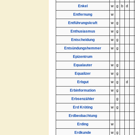
Enkel
w
g
b
d
Entfernung
w
Entführungskraft
w
g
Enthusiasmus
w
g
Entscheidung
w
g
Entsündungshemmer
w
g
Epizentrum
Equalauter
w
g
Equalizer
w
g
Erbgut
w
g
d
Erbinformation
w
g
Erbsenzähler
g
Erd Kröting
w
g
Erdbeobachtung
Erding
w
Erdkunde
w
g