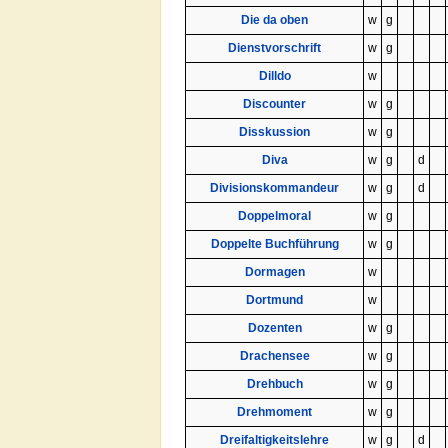
Die da oben
w
g
Dienstvorschrift
w
g
Dilldo
w
Discounter
w
g
Disskussion
w
g
Diva
w
g
d
Divisionskommandeur
w
g
d
Doppelmoral
w
g
Doppelte Buchführung
w
g
Dormagen
w
Dortmund
w
Dozenten
w
g
Drachensee
w
g
Drehbuch
w
g
Drehmoment
w
g
Dreifaltigkeitslehre
w
g
d