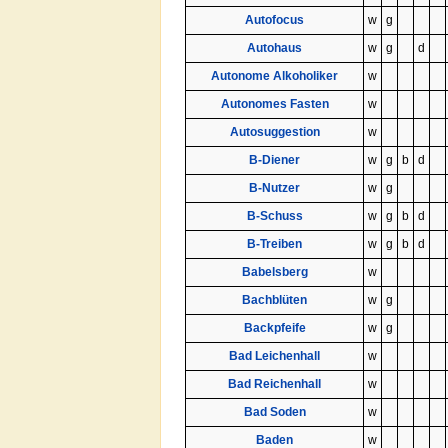
Autofocus
w
g
Autohaus
w
g
d
Autonome Alkoholiker
w
Autonomes Fasten
w
Autosuggestion
w
B-Diener
w
g
b
d
B-Nutzer
w
g
B-Schuss
w
g
b
d
B-Treiben
w
g
b
d
Babelsberg
w
Bachblüten
w
g
Backpfeife
w
g
Bad Leichenhall
w
Bad Reichenhall
w
Bad Soden
w
Baden
w