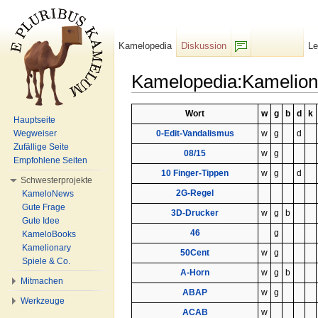
Kamelopedia
Diskussion
L
F/b
Kamelopedia:Kameliona
Wechseln zu:
Navigation
,
Suche
Wort
w
g
b
d
k
Hauptseite
Wegweiser
0-Edit-Vandalismus
w
g
d
Zufällige Seite
08/15
w
g
Empfohlene Seiten
10 Finger-Tippen
w
g
d
Schwesterprojekte
2G-Regel
KameloNews
Gute Frage
3D-Drucker
w
g
b
Gute Idee
46
g
KameloBooks
Kamelionary
50Cent
w
g
Spiele & Co.
A-Horn
w
g
b
Mitmachen
ABAP
w
g
Werkzeuge
ACAB
w