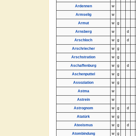
Ardennen
w
Armselig
w
Armut
w
g
Arnsberg
w
d
Arschloch
w
g
d
Arschriecher
w
g
Arschstration
w
g
Aschaffenburg
w
g
d
Aschenputtel
w
g
Assoziation
w
g
Astma
w
Astrein
w
Astrognom
w
g
d
Atatürk
w
g
Ateeismus
w
g
d
Atombindung
w
g