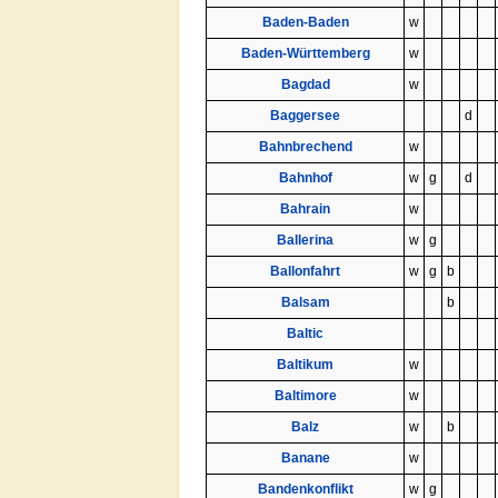
Baden-Baden
w
Baden-Württemberg
w
Bagdad
w
Baggersee
d
Bahnbrechend
w
Bahnhof
w
g
d
Bahrain
w
Ballerina
w
g
Ballonfahrt
w
g
b
Balsam
b
Baltic
Baltikum
w
Baltimore
w
Balz
w
b
Banane
w
Bandenkonflikt
w
g