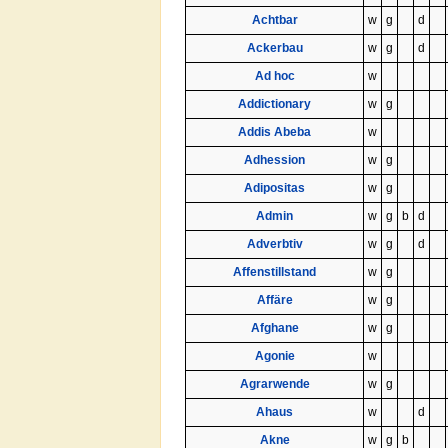
Achtbar
w
g
d
Ackerbau
w
g
d
Ad hoc
w
Addictionary
w
g
Addis Abeba
w
Adhession
w
g
Adipositas
w
g
Admin
w
g
b
d
Adverbtiv
w
g
d
Affenstillstand
w
g
Affäre
w
g
Afghane
w
g
Agonie
w
Agrarwende
w
g
Ahaus
w
d
Akne
w
g
b