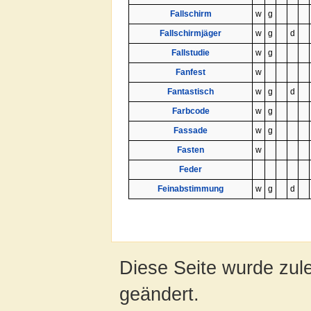
Fallschirm
w
g
Fallschirmjäger
w
g
d
Fallstudie
w
g
Fanfest
w
Fantastisch
w
g
d
Farbcode
w
g
Fassade
w
g
Fasten
w
Feder
Feinabstimmung
w
g
d
Diese Seite wurde zule
geändert.