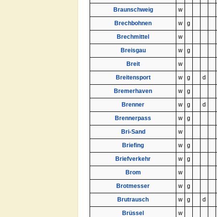
Braunschweig
w
Brechbohnen
w
g
Brechmittel
w
Breisgau
w
g
Breit
w
Breitensport
w
g
d
Bremerhaven
w
g
Brenner
w
g
d
Brennerpass
w
g
Bri-Sand
w
Briefing
w
g
Briefverkehr
w
g
Brom
w
Brotmesser
w
g
Brutrausch
w
g
d
Brüssel
w