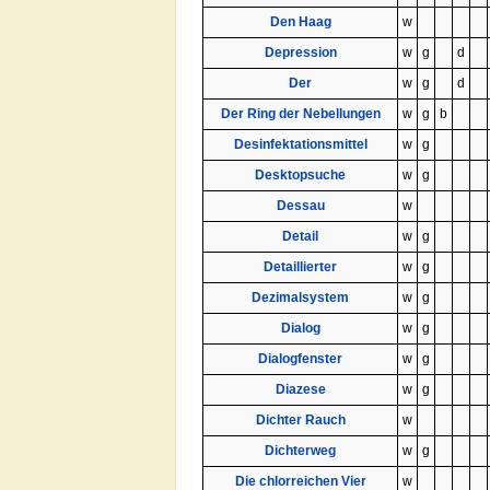
Den Haag
w
Depression
w
g
d
Der
w
g
d
Der Ring der Nebellungen
w
g
b
Desinfektationsmittel
w
g
Desktopsuche
w
g
Dessau
w
Detail
w
g
Detaillierter
w
g
Dezimalsystem
w
g
Dialog
w
g
Dialogfenster
w
g
Diazese
w
g
Dichter Rauch
w
Dichterweg
w
g
Die chlorreichen Vier
w