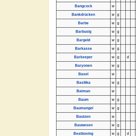
Bangcock
w
Bankdrücken
w
g
Barbe
w
g
Barbusig
w
g
Bargeld
w
g
Barkasse
w
g
Barkeeper
w
g
d
Baryonen
w
g
Basel
w
Basilika
w
g
Batman
w
Baum
w
g
Baumangel
w
g
Bautzen
w
Bauwesen
w
g
Beatboxing
w
g
d