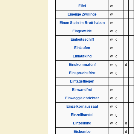
Eifel
w
Eineiige Zwillinge
w
Einen Stein im Brett haben
w
Eingeweide
w
g
Einheitsschiff
w
g
Einlaufen
w
Einlaufkind
w
g
Einskommafünf
w
g
d
Einspruchsfrist
w
g
Eintagsfliegen
Einwandfrei
w
Einweggleichrichter
w
g
Einzelkornaussaat
w
g
Einzellhandel
w
g
Einzellkind
w
g
d
Eisbombe
d