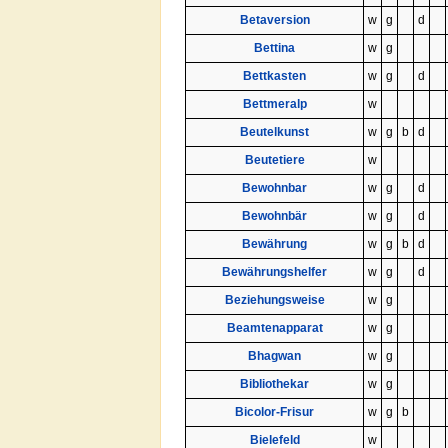
Betaversion
w
g
d
Bettina
w
g
Bettkasten
w
g
d
Bettmeralp
w
Beutelkunst
w
g
b
d
Beutetiere
w
Bewohnbar
w
g
d
Bewohnbär
w
g
d
Bewährung
w
g
b
d
Bewährungshelfer
w
g
d
Beziehungsweise
w
g
Be­am­ten­ap­pa­rat
w
g
Bhagwan
w
g
Bibliothekar
w
g
Bicolor-Frisur
w
g
b
Bielefeld
w