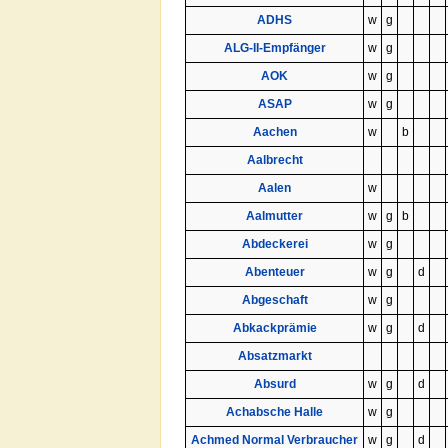
ADHS
w
g
ALG-II-Empfänger
w
g
AOK
w
g
ASAP
w
g
Aachen
w
b
Aalbrecht
Aalen
w
Aalmutter
w
g
b
Abdeckerei
w
g
Abenteuer
w
g
d
Abgeschaft
w
g
Abkackprämie
w
g
d
Absatzmarkt
Absurd
w
g
d
Achabsche Halle
w
g
Achmed Normal Verbraucher
w
g
d