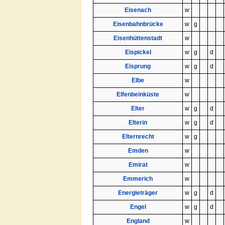
Eisenach
w
Eisenbahnbrücke
w
g
Eisenhüttenstadt
w
Eispickel
w
g
d
Eisprung
w
g
d
Elbe
w
Elfenbeinküste
w
Elter
w
g
d
Elterin
w
g
d
Elternrecht
w
g
Emden
w
Emirat
w
Emmerich
w
Energieträger
w
g
d
Engel
w
g
d
England
w