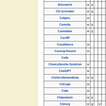
Bösewicht
w
g
CD-Schreiber
w
g
Calgary
w
Camelia
w
g
Camelidae
w
g
Cardiff
Casablanca
w
Castrop-Rauxel
w
Celle
Chancellorette-Syndrom
w
ChatGPT
w
Chefarztbehandlung
w
g
Chicago
w
Chile
w
Chipswüste
w
g
Chirurg
w
g
d