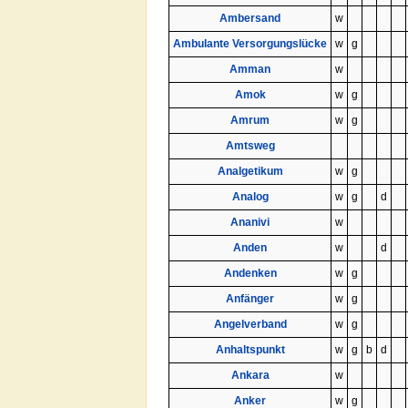
Ambersand
w
Ambulante Versorgungslücke
w
g
Amman
w
Amok
w
g
Amrum
w
g
Amtsweg
Analgetikum
w
g
Analog
w
g
d
Ananivi
w
Anden
w
d
Andenken
w
g
Anfänger
w
g
Angelverband
w
g
Anhaltspunkt
w
g
b
d
Ankara
w
Anker
w
g