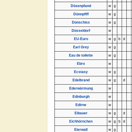
Dösenpfand
w
g
Dünnpfiff
w
g
Dünschiss
w
g
Düsseldorf
w
EU-Euro
w
g
b
d
Earl Grey
w
g
Eau de toilette
w
g
Ebro
w
Ecstasy
w
g
Edelbrand
w
g
d
Ederwärmung
w
Edinburgh
w
Edirne
w
Eibauer
w
g
d
Eichhörnchen
w
g
b
d
Eierwall
w
g