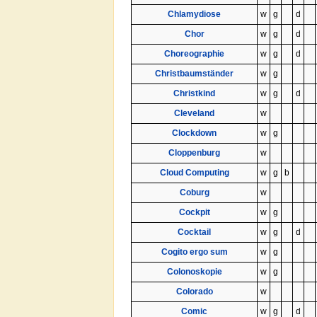
Chlamydiose
w
g
d
Chor
w
g
d
Choreographie
w
g
d
Christbaumständer
w
g
Christkind
w
g
d
Cleveland
w
Clockdown
w
g
Cloppenburg
w
Cloud Computing
w
g
b
Coburg
w
Cockpit
w
g
Cocktail
w
g
d
Cogito ergo sum
w
g
Colonoskopie
w
g
Colorado
w
Comic
w
g
d