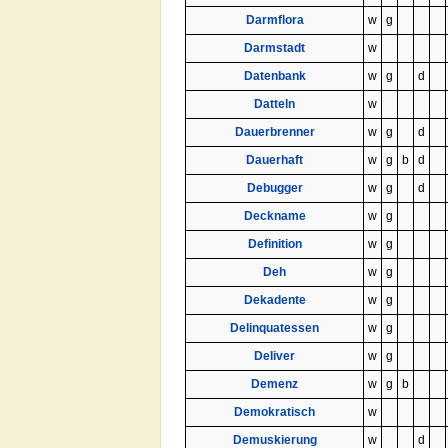
Darmflora
w
g
Darmstadt
w
Datenbank
w
g
d
Datteln
w
Dauerbrenner
w
g
d
Dauerhaft
w
g
b
d
Debugger
w
g
d
Deckname
w
g
Definition
w
g
Deh
w
g
Dekadente
w
g
Delinquatessen
w
g
Deliver
w
g
Demenz
w
g
b
Demokratisch
w
Demuskierung
w
d