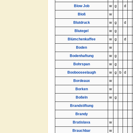
Blow Job
w
g
d
Bloß
w
Blutdruck
w
g
d
Blutegel
w
g
Blümchenkaffee
w
g
d
Boden
w
Bodenhaftung
w
g
Bohrspan
w
g
Boobooseelaugh
w
g
b
d
Bordeaux
w
Borken
w
Boßeln
w
g
Brandstiftung
Brandy
Bratislava
w
Brauchbar
w